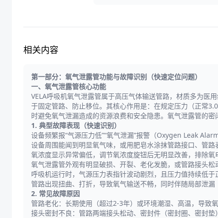
相关内容
第一部分：氧气泄露管功能与故障识别（快速定位问题）
一、氧气泄露管核心功能
VELA呼吸机氧气泄露管属于高压气体输送管路，材质多为医
于固定管路、防止移位。其核心作用是：在规定压力（正常3.0
时避免氧气泄漏造成的资源浪费和安全隐患。氧气泄露管的密
1. 典型故障表现（快速识别）
设备频繁报“气源压力低”“氧气泄漏”报警（Oxygen Leak Al
设备周围能闻到明显氧气味，或用肥皂水涂抹管路接口、管路
氧浓度显示异常偏低，调节氧浓度旋钮后无明显改善，排除氧
氧气泄露管外观有明显破损、开裂、老化发脆，或管路接头松
呼吸机运行时，气源压力表指针波动剧烈，且压力值持续低于
管路出现扭曲、打折，导致氧气输送不畅，同时伴随局部泄漏
2. 常见故障原因
管路老化：长期使用（超过2-3年）或环境潮湿、高温，导致
接头密封不良：管路两端接头松动、密封件（密封圈、密封垫