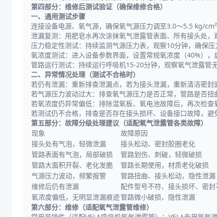
第四部分：维修后测试验证（确保维修合格）
一、通用测试步骤
连接设备电源、氧气源，确保氧气源压力调至3.0～5.5 kg
泄漏复测：用肥皂水再次涂抹氧气泄露管表面、所有接头处，观
压力稳定性测试：持续监测气源压力表，观察10分钟，确保
氧浓度测试：进入设备参数界面，设置常规氧浓度（40%）
管路运行测试：持续运行呼吸机15-20分钟，观察氧气泄露
二、异常情况处理（测试不合格时）
若仍有泄漏：重新排查泄漏点，若为接头泄漏，重新清洁密封
若气源压力波动过大：排查氧气源压力是否正常，管路是否扭
若氧浓度仍异常偏低：排除混氧板、氧电池故障后，再次检查
若测试仍不合格，排查是否存在接头损坏、设备接口故障，避
第五部分：故障分级处理建议（适配氧气泄露管各类故障）
现象
故障原因
接头处有气泡，轻微泄漏
接头松动、密封胶圈老化
管路表面有气泡，局部破损
管路划伤、刺破，轻微破损
管路大面积开裂、老化发脆
管路长期使用，材质老化破损
气源压力波动，频繁报警
管路扭曲、接头松动，隐性泄漏
维修后仍有泄漏
配件型号不符、接头损坏、密封
氧浓度偏低，无明显泄漏痕迹
管路微小破损、隐性泄漏
第六部分：维修（适配氧气泄露管维修）
常用易损件（适配VELA呼吸机氧气泄露管）：VELA专用氧