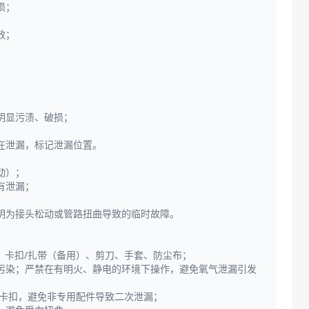
损；
效；
明显污渍、破损；
存在泄漏，标记泄漏位置。
动）；
有泄漏；
明为接头松动或管路扭曲导致的临时故障。
）、卡扣/扎带（备用）、剪刀、手套、防尘布；
污染；严禁在有明火、静电的环境下操作，避免氧气泄漏引发
、卡扣，避免非专用配件导致二次泄漏；