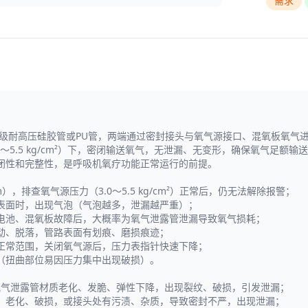
需求
用级耐高压硅胶管或PU管，两端通过密封接头与氧气源接口、混氧板氧气
～5.5 kg/cm²）下，密闭输送氧气，无泄漏、无变形，确保氧气足
闭性和完整性，是呼吸机氧疗功能正常运行的前提。
arm），排查氧气源压力（3.0～5.5 kg/cm²）正常后，仍无法解除报警；
表面时，出现气泡（气泡越多，泄漏越严重）；
电池、混氧板故障后，大概率为氧气泄露管泄漏导致氧气损耗；
动、脱落，管路表面有划痕、磨损痕迹；
正常范围，关闭氧气源后，压力表指针快速下降；
（扭曲部位易因压力集中出现破损）。
氧气泄露管材质老化、发脆、弹性下降，出现裂纹、破损，引发泄漏；
）老化、破损，或接头处有污渍、杂质，导致密封不严，出现泄漏；