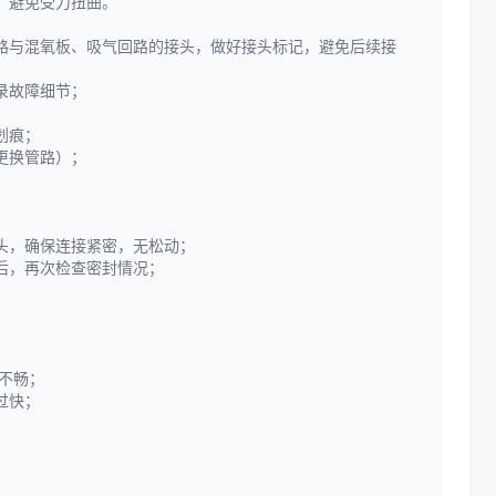
，避免受力扭曲。
路与混氧板、吸气回路的接头，做好接头标记，避免后续接
录故障细节；
划痕；
更换管路）；
头，确保连接紧密，无松动；
后，再次检查密封情况；
。
不畅；
过快；
。