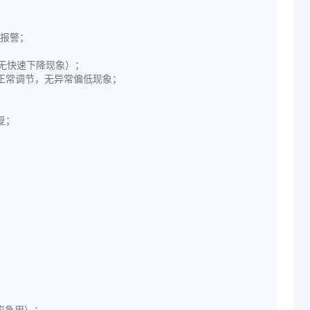
漏报警；
无快速下降现象）；
正常调节，无异常偏低现象；
复；
应急用）；