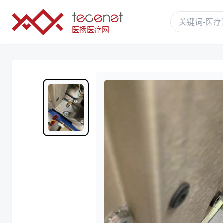
医扬医疗网