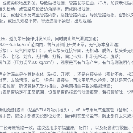
，或被尖锐物品刺破，导致破损泄漏；管路长期扭曲、打折，加速老化破
接头松动，或管路与设备边角摩擦，造成磨损泄漏；
封面；或湿化水反流至管路内部，腐蚀管路内壁，导致管路破损、密封失
匹配，或接头规格不符，导致连接不紧密，出现泄漏。
部余压，避免带压操作引发风险，同时防止氧气泄漏加剧；
0～5.5 kg/cm²范围内，氧气源阀门开关正常，无气源本身泄漏；
板接口、吸气回路接口），确认接头连接牢固，无松动、脱落，接头处无
开裂、老化、划痕，无扭曲、打折，固定卡扣、扎带无松动、脱落；
源（压力调至3.0 kg/cm²），观察是否有气泡产生，有气泡则说明
确定泄漏点是在管路本体（破损、开裂），还是在接头处（密封不良、松
封面，去除污渍、杂质，轻轻拧紧接头，再次用肥皂水检测，确认是否仍
卡扣位置，确保管路无受力扭曲，避免因扭曲导致的局部泄漏；
力表是否稳定在正常范围，设备是否仍报氧气泄漏报警，若报警解除，说
级密封胶圈（适配VELA呼吸机接头）、VELA专用氧气泄露管（备用
戴手套，避免手部被尖锐部位划伤；操作时铺垫防尘布，防止部件丢失或
、口径与原管路一致，建议选用康尔福盛原厂配件），以及配套密封胶圈