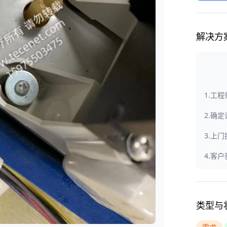
解决方
1.工
2.确
3.上
4.客
类型与