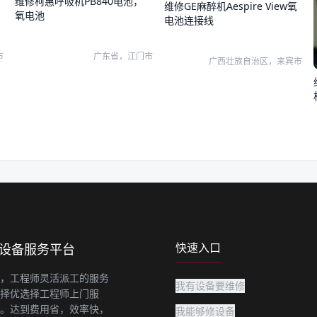
维修柯惠呼吸机PB840电池，
维修GE麻醉机Aespire View氧
氧电池
电池连接线
市
广东省，江门市
广西壮族自治区，来宾市
机
快速入口
上设备服务平台
，工程师灵活派工的服务
我有设备要维修
择优选择工程师上门服
。达到费用省，效率快，
我能够修设备