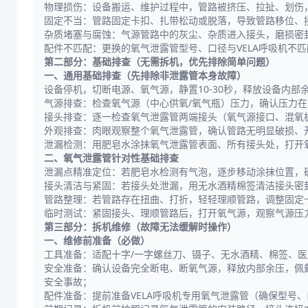
物理损伤：设备搬运、维护过程中，管路被挤压、拉扯、划伤
固定不当：管路固定卡扣、扎带松动或脱落，导致管路移位、
杂质堵塞与腐蚀：气源管路中的灰尘、杂质进入接头，磨损密
配件不匹配：更换的氧气泄露管型号、口径与VELA呼吸机不
第二部分：基础排查（无需拆机，优先排除简单问题）
一、通用基础排查（先排除非泄露管本身故障）
设备停机，切断电源、氧气源，静置10-30秒，释放设备内
气源排查：检查氧气源（中心供氧/氧气瓶）压力，确认压力在3.
接头排查：逐一检查氧气泄露管两端接头（氧气源接口、混氧
外观排查：肉眼观察整个氧气泄露管，确认管路无明显破损、
泄漏检测：用肥皂水涂抹氧气泄露管表面、所有接头处，打开氧气
二、氧气泄露管针对性基础排查
泄漏点精准定位：若肥皂水检测有气泡，逐步移动涂抹位置，
接头清洁与紧固：若接头处泄漏，用无水酒精棉签清洁接头密
管路整理：若管路存在扭曲、打折，轻轻理顺管路，调整固定
临时测试：紧固接头、理顺管路后，打开氧气源，观察气源压
第三部分：拆机维修（故障无法缓解时操作）
一、维修前准备（必做）
工具准备：适配十字/一字螺丝刀、镊子、无水酒精、棉签、医用
安全准备：确认设备完全断电、断氧气源，释放内部余压，佩
安全事故；
配件准备：提前准备VELA呼吸机专用氧气泄露管（确保型号