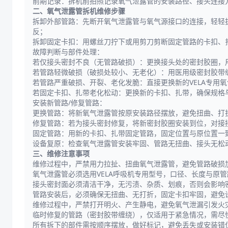
前期记录：拆机前拍照记录氧气泄露管的安装路径、接头连接
二、氧气泄露管拆机维修步骤
拆卸外部管路：先断开氧气泄露管与氧气源接口的连接，轻轻
反；
拆卸固定卡扣：用螺丝刀拧下或用剪刀剪断固定管路的卡扣、
故障判断与部件处理：
若仅接头密封不良（无管路破损）：更换接头处的密封胶圈，
若管路轻微破损（破损处较小、无老化）：用医用级密封胶带
若管路严重破损、开裂、老化发脆：直接更换新的VELA专用
若固定卡扣、扎带老化松动：更换新的卡扣、扎带，确保规格
安装新管路/修复管路：
更换管路：将新氧气泄露管按原安装路径摆放，避免扭曲、打
修复管路：若为接头密封修复，将新密封胶圈安装到位，对接
固定管路：用新的卡扣、扎带固定管路，固定位置与原位置一
设备复原：检查氧气泄露管安装牢固、管路无扭曲、接头无松
三、维修注意事项
维修过程中，严禁用力拉扯、扭曲氧气泄露管，避免管路破损
氧气泄露管必须选用VELA呼吸机专用型号，口径、长度与原
接头密封面必须清洁干净，无污渍、杂质、划痕，否则会影响
管路安装后，必须确保无扭曲、无打折，固定卡扣牢固，避免
维修过程中，严禁打开明火、产生静电，避免氧气泄漏引发火
临时修复的管路（密封胶带缠绕），仅适用于紧急情况，需尽
所有拆下的部件需按顺序摆放，做好标记，避免丢失或安装错