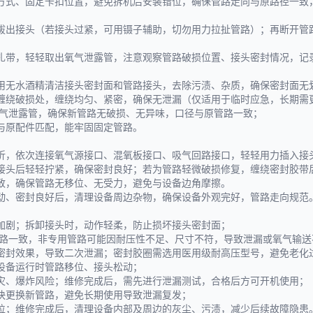
方式、固定卡扣位置，避免拆机后安装错位，确保管路走向与原路径一致
拔出接头（若接头过紧，可用镊子辅助，切勿用力拉扯管路）；再断开管
扎带，轻轻取出氧气泄露管，注意观察管路破损位置、接头密封情况，记
用无水酒精清洁接头密封面和管路接头，去除污渍、杂质，确保密封面无
缠绕破损处，缠绕均匀、紧密，确保无泄漏（仅适用于临时应急，长期需
氧气泄露管，确保新管路无破损、无异味，口径与原管路一致；
与原配件匹配，能牢固固定管路。
折，依次连接氧气源接口、混氧板接口、吸气回路接口，轻轻用力插入接
接头后轻轻拧紧，确保密封良好；若为管路轻微破损修复，缠绕密封胶带
致，确保管路无移位、无受力，避免与设备边角摩擦。
动、密封良好后，清理设备周边杂物，确保设备外观完好，管路走向规范
加剧；拆卸接头时，动作轻柔，防止损坏接头密封面；
管路一致，非专用管路可能因耐压性不足、尺寸不符，导致泄漏或氧气输送
密封效果，导致二次泄漏；密封胶圈需选用医用级耐高压型号，避免老化
设备运行时管路移位、接头松动；
灾、爆炸风险；维修完成后，需先进行泄漏测试，合格后方可开机使用；
快更换新管路，避免长期使用导致泄漏复发；
位；维修完成后，清理设备内部及周边的灰尘、污渍，减少后续故障隐患