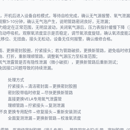
/cm²，开机后进入设备自检模式，等待自检完成，确认无气源报警、氧气泄
察5-10分钟，确认无气泡产生，说明管路密闭良好，无泄漏；
压力稳定在正常范围，无明显波动，关闭氧气源后，压力表指针缓慢下降（
，启动呼吸机，观察氧浓度显示是否稳定，调节氧浓度旋钮，确认氧浓度能
管无移位、无扭曲，接头无松动，设备无任何报警，确认维修合格。
面、更换密封胶圈，拧紧接头；若为管路破损，更换新管路，避免临时修
曲、打折，重新理顺管路，调整氧气源压力至标准范围；
氧气泄露管是否有隐性泄漏（微小破损），更换新管路后重新测试；
免因接口问题导致的持续泄漏。
处理方式
拧紧接头→清洁密封面→更换密封胶圈
密封胶带临时修复→尽快更换新管路
直接更换VELA专用氧气泄露管
理顺管路→拧紧接头→复测泄漏
不良
更换专用配件→修复接头→重新安装测试
全面复测泄漏→更换新管路→校准氧浓度
气泄露管、医用级密封胶圈（接头专用）、管路固定卡扣/扎带、密封胶带（