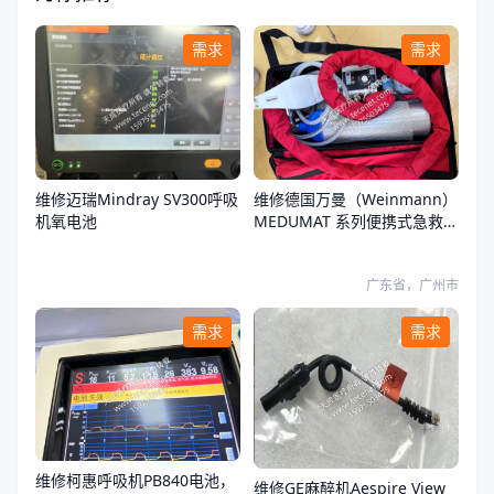
需求
需求
维修迈瑞Mindray SV300呼吸
维修德国万曼（Weinmann）
机氧电池
MEDUMAT 系列便携式急救转
运呼吸机开不了机
广东省，广州市
需求
需求
维修柯惠呼吸机PB840电池，
维修GE麻醉机Aespire View