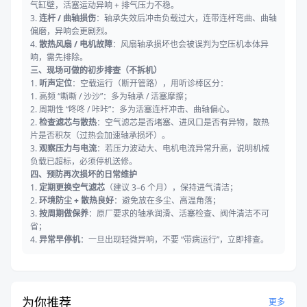
气缸壁，活塞运动异响 + 排气压力不稳。
3.
连杆 / 曲轴损伤
：轴承失效后冲击负载过大，连带连杆弯曲、曲轴
偏磨，异响会更剧烈。
4.
散热风扇 / 电机故障
：风扇轴承损坏也会被误判为空压机本体异
响，需先排除。
三、现场可做的初步排查（不拆机）
1.
听声定位
：空载运行（断开管路），用听诊棒区分：
1. 高频 “嘶嘶 / 沙沙”：多为轴承 / 活塞摩擦；
2. 周期性 “咚咚 / 咔咔”：多为活塞连杆冲击、曲轴偏心。
2.
检查滤芯与散热
：空气滤芯是否堵塞、进风口是否有异物，散热
片是否积灰（过热会加速轴承损坏）。
3.
观察压力与电流
：若压力波动大、电机电流异常升高，说明机械
负载已超标，必须停机送修。
四、预防再次损坏的日常维护
1.
定期更换空气滤芯
（建议 3–6 个月），保持进气清洁；
2.
环境防尘 + 散热良好
：避免放在多尘、高温角落；
3.
按周期做保养
：原厂要求的轴承润滑、活塞检查、阀件清洁不可
省；
4.
异常早停机
：一旦出现轻微异响，不要 “带病运行”，立即排查。
为你推荐
更多