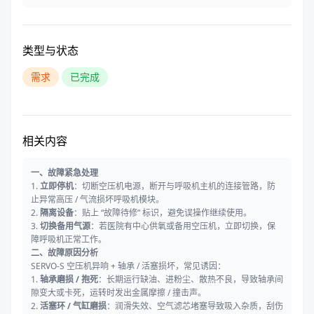
类型与状态
需求
已完成
相关内容
一、故障紧急处理
1.
立即停机
：切断空压机电源，断开与呼吸机主机的连接管路，防
止异常高压 / 气流损坏呼吸机模块。
2.
隔离设备
：贴上 “故障待修” 标识，避免误操作继续使用。
3.
切换备用气源
：若医院有中心供氧或备用空压机，立即切换，保
障呼吸机正常工作。
二、故障原因分析
SERVO-S 空压机异响 + 轴承 / 活塞损坏，常见诱因：
1.
轴承磨损 / 抱死
：长期运行缺油、进粉尘、散热不良，导致轴承间
隙变大或卡死，运转时发出金属摩擦 / 撞击声。
2.
活塞环 / 气缸磨损
：润滑失效、空气滤芯堵塞导致吸入杂质，刮伤