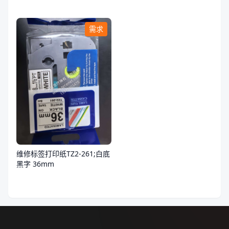
需求
维修标签打印纸TZ2-261;白底
黑字 36mm