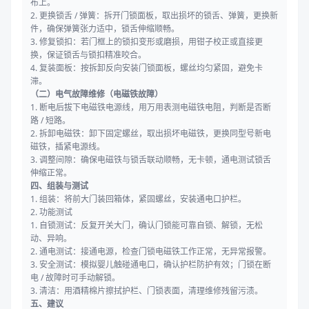
布上。
2. 更换锁舌 / 弹簧：拆开门锁面板，取出损坏的锁舌、弹簧，更换新
件，确保弹簧张力适中，锁舌伸缩顺畅。
3. 修复锁扣：若门框上的锁扣变形或磨损，用钳子校正或直接更
换，保证锁舌与锁扣精准咬合。
4. 复装面板：按拆卸反向安装门锁面板，螺丝均匀紧固，避免卡
滞。
（二）电气故障维修（电磁铁故障）
1. 断电后拔下电磁铁电源线，用万用表测电磁铁电阻，判断是否断
路 / 短路。
2. 拆卸电磁铁：卸下固定螺丝，取出损坏电磁铁，更换同型号新电
磁铁，插紧电源线。
3. 调整间隙：确保电磁铁与锁舌联动顺畅，无卡顿，通电测试锁舌
伸缩正常。
四、组装与测试
1. 组装：将前大门装回箱体，紧固螺丝，安装通电口护栏。
2. 功能测试
1. 自锁测试：反复开关大门，确认门锁能可靠自锁、解锁，无松
动、异响。
2. 通电测试：接通电源，检查门锁电磁铁工作正常，无异常报警。
3. 安全测试：模拟婴儿触碰通电口，确认护栏防护有效；门锁在断
电 / 故障时可手动解锁。
3. 清洁：用酒精棉片擦拭护栏、门锁表面，清理维修残留污渍。
五、建议