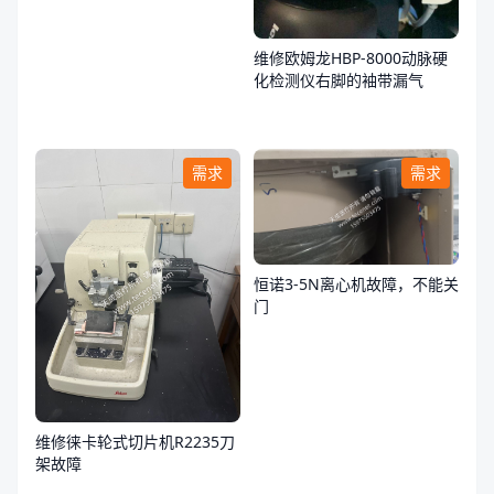
亮，不通电
维修欧姆龙HBP-8000动脉硬
化检测仪右脚的袖带漏气
需求
需求
恒诺3-5N离心机故障，不能关
门
维修徕卡轮式切片机R2235刀
架故障