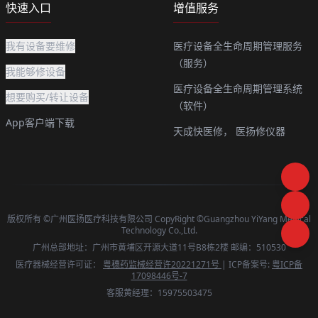
快速入口
增值服务
我有设备要维修
医疗设备全生命周期管理服务
（服务）
我能够修设备
医疗设备全生命周期管理系统
想要购买/转让设备
（软件）
App客户端下载
天成快医修，
医扬修仪器
版权所有 ©广州医扬医疗科技有限公司 CopyRight ©Guangzhou YiYang Medical
Technology Co.,Ltd.
广州总部地址：广州市黄埔区开源大道11号B8栋2楼 邮编：510530
医疗器械经营许可证：
粤穗药监械经营许20221271号
| ICP备案号:
粤ICP备
17098446号-7
客服黄经理：15975503475