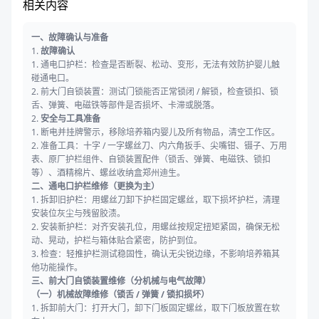
相关内容
一、故障确认与准备
1.
故障确认
1. 通电口护栏：检查是否断裂、松动、变形，无法有效防护婴儿触
碰通电口。
2. 前大门自锁装置：测试门锁能否正常锁闭 / 解锁，检查锁扣、锁
舌、弹簧、电磁铁等部件是否损坏、卡滞或脱落。
2.
安全与工具准备
1. 断电并挂牌警示，移除培养箱内婴儿及所有物品，清空工作区。
2. 准备工具：十字 / 一字螺丝刀、内六角扳手、尖嘴钳、镊子、万用
表、原厂护栏组件、自锁装置配件（锁舌、弹簧、电磁铁、锁扣
等）、酒精棉片、螺丝收纳盒郑州迪生。
二、通电口护栏维修（更换为主）
1. 拆卸旧护栏：用螺丝刀卸下护栏固定螺丝，取下损坏护栏，清理
安装位灰尘与残留胶渍。
2. 安装新护栏：对齐安装孔位，用螺丝按规定扭矩紧固，确保无松
动、晃动，护栏与箱体贴合紧密，防护到位。
3. 检查：轻推护栏测试稳固性，确认无尖锐边缘，不影响培养箱其
他功能操作。
三、前大门自锁装置维修（分机械与电气故障）
（一）机械故障维修（锁舌 / 弹簧 / 锁扣损坏）
1. 拆卸前大门：打开大门，卸下门板固定螺丝，取下门板放置在软