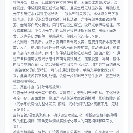
排除外部干扰后，若成像存在持续性模糊、画面整体发黄/发暗、边
缘发虚，伴随细微霉斑或锈迹阴影，且调焦后无明显改善，可确认是
光学系统进水+腐蚀老化导致——镜体密封失效后，水体渗入光学系
统内部，长期浸泡会导致物镜、柱状透镜、光棒等组件表面镀膜脱
落、金属部件氧化腐蚀，同时可能滋生霉斑，破坏光学传导路径，不
仅造成模糊，还会因光学组件腐蚀导致光线折射异常，出现画面发
黄，这也是此类故障与单纯进水、单纯老化的核心区别。
补充判断：开机后，视野水雾明显且伴随发黄，温度升高后水雾无消
散，反而可能因腐蚀部件受热出现画面色差加重；晃动镜体时，能看
到内部有水珠流动，同时可能伴随细微颗粒状杂质（腐蚀产物）；通
过专业检测可发现光学组件表面有腐蚀斑点、镀膜脱落、霉斑，镜体
内部金属触点氧化，结合镜体密封部位老化开裂，均为光学系统进水
+腐蚀老化的典型特征，可与普通密封渗水、单纯光学老化区分开
来，此类故障若不及时处理，会进一步加剧光学组件损坏，甚至导致
镜体彻底报废。
三、其他排查（排除伴随故障）
检查光导纤维出光是否均匀、亮度充足，避免因光纤断丝、老化导致
亮度不足、画面发黄，叠加光学系统进水腐蚀的模糊，影响故障判断
（光学系统腐蚀为整体发黄+模糊，光纤故障为整体亮度不足、无明
显发黄）。
旋转目镜/摄像头聚焦环，确认调焦功能正常，排除调焦机构故障导
致的假性模糊（调焦无法消除腐蚀老化带来的固定模糊和画面发
黄）。
检查主机参数，恢复出厂设置后确认分辨率、锐度、白平衡正常，排