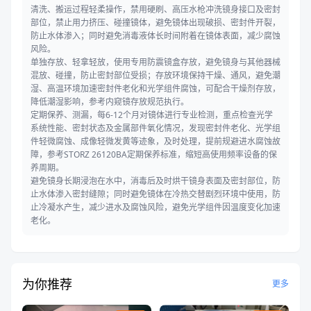
清洗、搬运过程轻柔操作，禁用硬刷、高压水枪冲洗镜身接口及密封
部位，禁止用力挤压、碰撞镜体，避免镜体出现破损、密封件开裂，
防止水体渗入；同时避免消毒液体长时间附着在镜体表面，减少腐蚀
风险。
单独存放、轻拿轻放，使用专用防震镜盒存放，避免镜身与其他器械
混放、碰撞，防止密封部位受损；存放环境保持干燥、通风，避免潮
湿、高温环境加速密封件老化和光学组件腐蚀，可配合干燥剂存放，
降低潮湿影响，参考内窥镜存放规范执行。
定期保养、测漏，每6-12个月对镜体进行专业检测，重点检查光学
系统性能、密封状态及金属部件氧化情况，发现密封件老化、光学组
件轻微腐蚀、成像轻微发黄等迹象，及时处理，提前规避进水腐蚀故
障，参考STORZ 26120BA定期保养标准，缩短高使用频率设备的保
养周期。
避免镜身长期浸泡在水中，消毒后及时烘干镜身表面及密封部位，防
止水体渗入密封缝隙；同时避免镜体在冷热交替剧烈环境中使用，防
止冷凝水产生，减少进水及腐蚀风险，避免光学组件因温度变化加速
老化。
为你推荐
更多