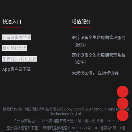
快速入口
增值服务
我有设备要维修
医疗设备全生命周期管理服务
（服务）
我能够修设备
医疗设备全生命周期管理系统
想要购买/转让设备
（软件）
App客户端下载
天成快医修，
医扬修仪器
版权所有 ©广州医扬医疗科技有限公司 CopyRight ©Guangzhou YiYang Medical
Technology Co.,Ltd.
广州总部地址：广州市黄埔区开源大道11号B8栋2楼 邮编：510530
医疗器械经营许可证：
粤穗药监械经营许20221271号
| ICP备案号:
粤ICP备