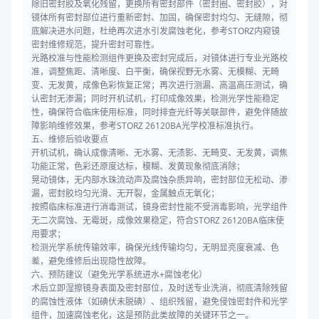
除旧密封胶及氧化残留，更换所有密封部件（密封圈、密封胶），对
镜体所有密封部位进行重新密封、加固，确保密封均匀、无缝隙，彻
底解决进水问题，杜绝再次进水引发腐蚀老化，参考STORZ内窥镜
密封维修规范，提升密封可靠性。
光路校准与性能检测组件更换及密封完成后，对镜体进行专业光路校
准，调整焦距、清晰度、白平衡，确保视野无水雾、无模糊、无畸
变、无发黄，成像色彩恢复正常；再次进行测漏、高温高压测试，确
认密封无渗漏；同时开机试机，打印成像效果，检测光学性能稳定
性，确保符合临床使用标准，同时排查光纤等关联部件，避免伴随故
障影响维修效果，参考STORZ 26120BA光学校准标准执行。
五、维修后验收要点
开机试机，确认成像清晰、无水雾、无渍影、无畸变、无发黄，调焦
功能正常，色彩还原度达标，模糊、发黄现象彻底消除；
晃动镜体，无内部水珠流动声及腐蚀杂质异响，密封部位无松动、渗
漏，密封胶均匀光滑、无开裂，金属触点无氧化；
按照临床标准进行消毒测试，镜身密封性能不受消毒影响，光学组件
无二次腐蚀、无霉斑，成像效果稳定，符合STORZ 26120BA临床使
用要求；
检测光学系统传输效率，确保光线传输均匀，无明显亮度衰减、色
差，避免维修后出现隐性故障。
六、预防建议（避免光学系统进水+腐蚀老化）
术后立即湿擦镜身表面及密封部位，及时送专业洗消，彻底清除残留
的腐蚀性液体（如碘伏未脱碘）、组织残留，避免侵蚀密封件和光学
组件，加速腐蚀老化，这是预防此类故障的关键环节之一。