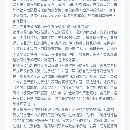
除系统设置导致的画面发黄、模糊，同时检查物镜系统是否完好，排
除物镜单独破损带来的额外故障，确保故障均由光学系统进水+腐蚀
老化引起，参考STORZ 26120BA常见故障案例，避免误判其他光学
部件损坏。
四、专业维修方案（光学系统进水+腐蚀老化专属）
镜体测漏与故障定位通过专业测漏设备，检测镜体密封失效的具体位
置（物镜衔接处、镜筒接口、密封胶部位等），确认进水范围；同时
通过专业光学检测设备，明确光学组件（物镜、柱状透镜、光棒等）
的腐蚀老化程度（镀膜脱落范围、腐蚀斑点大小、霉斑分布），排查
内部金属部件氧化情况，评估受损组件的可修复性，参考同类宫腔镜
进水腐蚀维修经验，制定针对性维修方案。
拆镜清洁与组件筛选专业拆镜（拆镜时需借助专用治具，避免暴力拆
卸损坏镜体及未受损光学组件），逐一取出所有光学组件及金属部
件，用专用光学清洁剂彻底清除镜体内部的水汽、水渍、霉斑、腐蚀
产物，重点清洁光学组件表面的腐蚀斑点；逐一筛选组件，轻微腐蚀
（表面轻微氧化、少量霉斑）可通过专业抛光、除霉处理修复，严重
腐蚀（镀膜大面积脱落、组件破损、金属部件严重氧化）需更换，避
免受损组件影响成像质量，这也是STORZ 26120BA此类故障的核心
维修环节之一。
受损组件更换与密封处理（核心步骤）更换符合STORZ原厂标准的
受损光学组件（如腐蚀严重的物镜、柱状透镜、光棒），确保组件型
号与26120BA宫腔镜完全匹配，安装时严格按照原厂装配标准，标
注组件方向及位置，避免装配误差导致成像模糊、发黄；同时彻底清