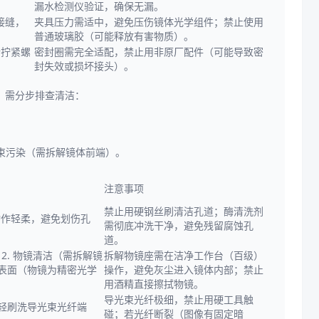
漏水检测仪验证，确保无漏。
接缝，
夹具压力需适中，避免压伤镜体光学组件；禁止使用
普通玻璃胶（可能释放有害物质）。
新拧紧螺
密封圈需完全适配，禁止用非原厂配件（可能导致密
封失效或损坏接头）。
，需分步排查清洁：
束污染（需拆解镜体前端）。
注意事项
禁止用硬钢丝刷清洁孔道；酶清洗剂
（动作轻柔，避免划伤孔
需彻底冲洗干净，避免残留腐蚀孔
道。
2. 物镜清洁（需拆解镜
拆解物镜座需在洁净工作台（百级）
镜表面（物镜为精密光学
操作，避免灰尘进入镜体内部；禁止
用酒精直接擦拭物镜。
导光束光纤极细，禁止用硬工具触
轻轻刷洗导光束光纤端
碰；若光纤断裂（图像有固定暗