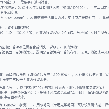
严重（气泡密集），需更换孔道内衬管。
除老化胶层；2. 涂抹医疗设备专用防水胶（如 3M DP100），用夹具固定
去除多余胶渍。
 Φ5×1.5mm）；2. 用酒精清洁接头内部，更换原厂新密封圈；3. 重
反射”，避免划伤镜头）
）污染，或活检 / 吸引孔道内残留污物（如血液、分泌物）反射至视野
察图像：若污物位置变化或消失，说明是孔道内污物；
目镜表面：若污物消失，说明是目镜污染；若仍存在，说明是物镜或导光
S 孔道）蘸取酶清洗剂（如多酶清洗液 1:100 稀释） ，反复推拉清洁孔道
. 用压缩空气吹干孔道内残留水分。
清洁液） ，以 “螺旋状” 轻轻擦拭目镜表面（避免环形擦拭导致划痕）；
解顺序，避免零件混淆）；- 用镊子夹取镜头纸蘸取清洁剂，轻轻擦拭物
原顺序装回物镜座。
污物（如灰尘、水渍）；2. 用软毛刷（专用光学毛刷）蘸取镜头清洁剂，