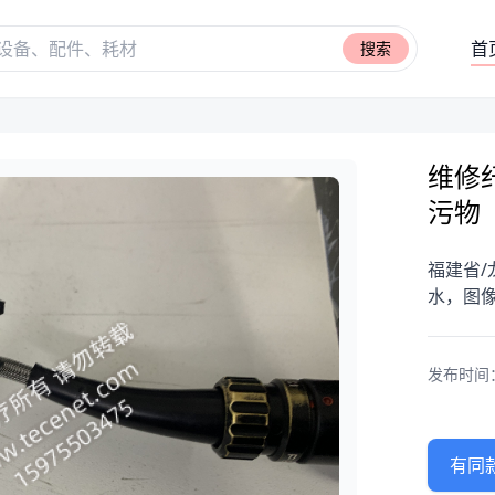
首
搜索
维修纤
污物
福建省/龙
水，图
发布时间：20
有同