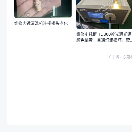
维修内镜清洗机连接接头老化
维修史托斯 TL 300冷光源光源
颜色偏黄，普通灯组损坏，荧
光灯组正常
广东省，东莞