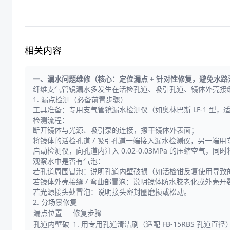
相关内容
一、漏水问题维修（核心：定位漏点 + 针对性修复，避免水路
纤维支气管镜漏水多发生在活检孔道、吸引孔道、镜体外壳接缝
1. 漏点检测（必备前置步骤）
工具准备：专用支气管镜漏水检测仪（如奥林巴斯 LF-1 型
检测流程：
断开镜体与光源、吸引泵的连接，擦干镜体外表面；
将镜体的活检孔道 / 吸引孔道一端接入漏水检测仪，另一端用
启动检测仪，向孔道内注入 0.02-0.03MPa 的压缩空气
观察水中是否有气泡：
若孔道周围冒泡：说明孔道内壁破损（如活检钳反复使用导致
若镜体外壳接缝 / 弯曲部冒泡：说明镜体防水胶老化或外壳开
若光源接头处冒泡：说明接头密封圈磨损或松动。
2. 分场景修复
漏点位置
修复步骤
孔道内壁破
1. 用专用孔道清洁刷（适配 FB-15RBS 孔