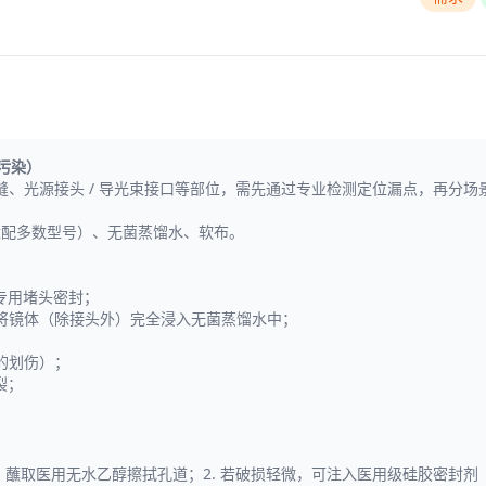
污染）
、光源接头 / 导光束接口等部位，需先通过专业检测定位漏点，再分场
，适配多数型号）、无菌蒸馏水、软布。
专用堵头密封；
，同时将镜体（除接头外）完全浸入无菌蒸馏水中；
的划伤）；
裂；
道直径）蘸取医用无水乙醇擦拭孔道；2. 若破损轻微，可注入医用级硅胶密封剂