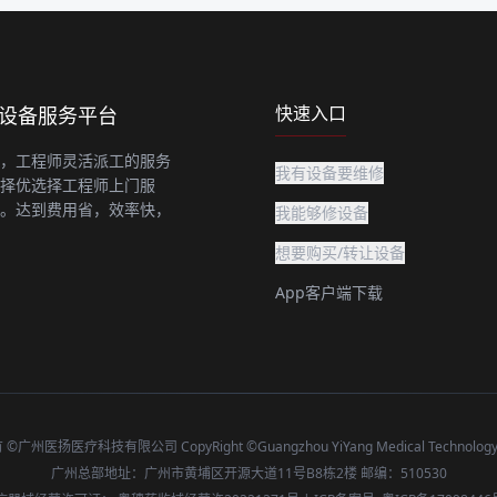
快速入口
上设备服务平台
，工程师灵活派工的服务
我有设备要维修
择优选择工程师上门服
。达到费用省，效率快，
我能够修设备
想要购买/转让设备
App客户端下载
广州医扬医疗科技有限公司 CopyRight ©Guangzhou YiYang Medical Technology C
广州总部地址：广州市黄埔区开源大道11号B8栋2楼 邮编：510530