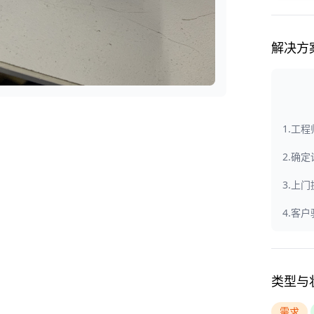
解决方
1.工
2.确
3.上
4.客
类型与
需求