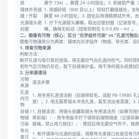
损
康宁 734），静置 24 小时固化；3. 若破损
镜体外壳接
1. 用细砂纸（800 目以上）轻轻打磨接缝处，去
缝 / 开裂
静置 48 小时固化；3. 固化后用酒精擦拭外壳，
光源接头密
1. 拧下光源接头螺帽，取出旧密封圈（记录型号，如
封圈
帽，确保无松动（扭矩控制在 0.5-0.8N・m）。
二、图像有污物（核心：区分 “光学组件污染” vs “孔道污物
图像污物通常分为两类：镜体内光学组件（物镜、导光束、目镜
1. 排查污物来源
判断方法：
断开孔道与吸引泵的连接，用无菌空气向孔道内吹气，同时观
若吹气后污物仍存在，取下目镜保护盖，用干净的镜头纸擦拭
2. 分来源清洁
污物
清洁步骤
来源
孔道
1. 用专用孔道清洁刷（前端带软毛，适配 FB-15RB
内污
道）；2. 用无菌蒸馏水冲洗孔道，直至流出液清澈；3
物
目镜 /
1. 目镜清洁：用镜头纸蘸取镜头专用清洁剂（如蔡司镜头
物镜
体前端）：- 用专用扳手拧下镜体前端物镜座（记录拆
污染
玻璃，禁止用力按压）；- 擦拭后用无菌空气吹干，按
导光
1. 断开镜体与光源的连接，观察导光束接口处是否有
束污