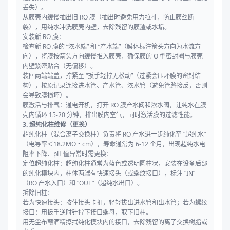
丢失）。
从膜壳内缓慢抽出旧 RO 膜（抽出时避免用力拉扯，防止膜丝断
裂），用纯水冲洗膜壳内壁，去除残留的膜渣或水垢。
安装新 RO 膜：
检查新 RO 膜的 “浓水端” 和 “产水端”（膜体标注箭头方向为水流方
向），将膜按箭头方向缓慢推入膜壳，确保膜的 O 型密封圈与膜壳
内壁紧密贴合（无偏移）。
装回两端端盖，拧紧至 “扳手轻拧无松动”（过紧会压坏膜的密封结
构），按原记录连接进水管、产水管、浓水管（避免管路接反，否则
会导致膜损坏）。
膜激活与排气：通电开机，打开 RO 膜产水阀和浓水阀，让纯水在膜
壳内循环 15-20 分钟，排出膜内空气，同时激活膜的过滤性能。
3. 超纯化柱维修（更换）
超纯化柱（混合离子交换柱）负责将 RO 产水进一步纯化至 “超纯水”
（电导率＜18.2MΩ・cm），寿命通常为 6-12 个月，出现超纯水电
阻率下降、pH 值异常时需更换：
定位超纯化柱：超纯化柱通常为蓝色或透明圆柱状，安装在设备后部
的纯化模块内，柱体两端有快速接头（或螺纹接口），标注 “IN”
（RO 产水入口）和 “OUT”（超纯水出口）。
拆除旧柱：
若为快速接头：按住接头卡扣，轻轻拔出进水管和出水管；若为螺纹
接口：用扳手逆时针拧下接口螺母，取下旧柱。
用无尘布蘸酒精擦拭纯化模块内的接口，去除残留的离子交换树脂或