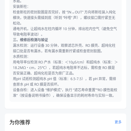
水垢。
安装新柱：
检查新柱的密封胶圈是否完好，按 “IN→OUT” 方向将新柱装入纯化
模块，快速接头需插到底（听到 “咔嗒” 声），螺纹接口需拧紧至无
松动。
通电开机，让超纯水在柱内循环 10 分钟，排出柱内空气（避免空气
导致电阻率波动）。
三、维修后检测与验证
漏水检测：运行设备 30 分钟，观察滤芯外壳、RO 膜壳、超纯化柱
接口处是否有漏水，若有漏水需重新拧紧或检查密封胶圈。
水质检测：
用电导率仪检测 RO 产水（标准：＜10μS/cm）和超纯水（标准：＞
18.2MΩ・cm，25℃），若超纯水电阻率不达标，需检查 RO 膜是
否安装正确、超纯化柱是否为原厂正品。
用pH 试纸检测超纯水 pH 值（标准：6.5-7.5），若 pH 异常，需排
查原水 pH 或 RO 膜是否损坏。
设备自检：进入设备 “维护模式”，执行 “滤芯寿命重置”“RO 膜性能校
准”（按设备说明书操作），确保设备显示的耗材寿命与实际一致。
为你推荐
更多