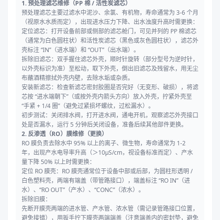
1. 预处理滤芯维修（PP 棉 / 活性炭滤芯）
预处理滤芯主要过滤水中泥沙、余氯、有机物，寿命通常为 3-6 个月
（视原水水质而定），出现进水压力下降、出水浊度升高时需更换：
定位滤芯：打开设备前部或侧部的滤芯舱门，可见并列的 PP 棉滤芯
（通常为白色圆柱状）和活性炭滤芯（黑色或灰色圆柱状），滤芯外
壳标注 “IN”（进水端）和 “OUT”（出水端）。
拆除旧滤芯：双手握住滤芯外壳，顺时针旋转（部分型号为逆时针，
以外壳标识为准）至松动，取下外壳，倒出旧滤芯及残留水，用无尘
布蘸酒精擦拭外壳内壁，去除水垢或杂质。
安装新滤芯：检查新滤芯密封胶圈是否完好（无变形、破损），将滤
芯按 “进水端朝下”（或按外壳内箭头方向）放入外壳，拧紧外壳至
“手紧 + 1/4 圈”（避免过紧损坏螺纹，过松漏水）。
初步测试：关闭排水阀，打开进水阀，通电开机，观察滤芯外壳接口
处是否漏水，运行 5 分钟后关闭设备，准备后续其他部件更换。
2. 反渗透（RO）膜维修（更换）
RO 膜负责去除水中 95% 以上的离子、微生物，寿命通常为 1-2
年，出现产水电导率升高（＞10μS/cm，视设备标准而定）、产水
量下降 50% 以上时需更换：
定位 RO 膜壳：RO 膜壳通常位于设备中部或后部，为圆柱形透明 /
白色塑料壳，两端有端盖（带管路接口），端盖标注 “RO IN”（进
水）、“RO OUT”（产水）、“CONC”（浓水）。
拆除旧膜：
先断开膜壳两端的进水管、产水管、浓水管（需记录管路接口位置，
避免接错），用扳手拧下膜壳两端端盖（注意端盖内的密封垫，避免