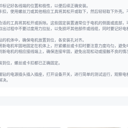
并标记好各线端的位置和极性，以便后续正确安装。
卡扣，使用螺丝刀或其他相应工具将其松开或取下，然后轻轻取下外壳。
合适的工具将其松开或拆除。这些固定装置通常位于电机的侧面或底部，
取出过程中不要过度用力拉扯，以免损坏其他部件或线缆，同时要记好电
钻的机体中，确保电机放置到位，各安装孔对齐。
将新电机牢固地固定在机体上，拧紧螺丝或卡扣时要注意力度均匀，避免
到新电机的相应接线端上，确保连接牢固，避免出现松动或接触不良的情
装到位，螺丝或卡扣都已正确固定。
锯钻的电源插头插入插座，打开设备开关，进行简单的测试运行，观察电
解决。