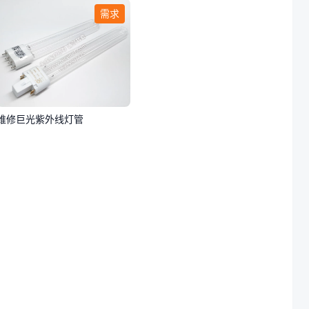
需求
维修巨光紫外线灯管