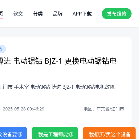
页
软文
分类
品牌
APP下载
发布维修
备
进 电动锯钻 BJZ-1 更换电动锯钻电
江门市 手术室 电动锯钻 博进 BJZ-1 电动锯钻电机故障
25-05-28 09:46:29
地区：广东省/江门市
款设备要修
我是工程师能修
我想买/卖这个设备