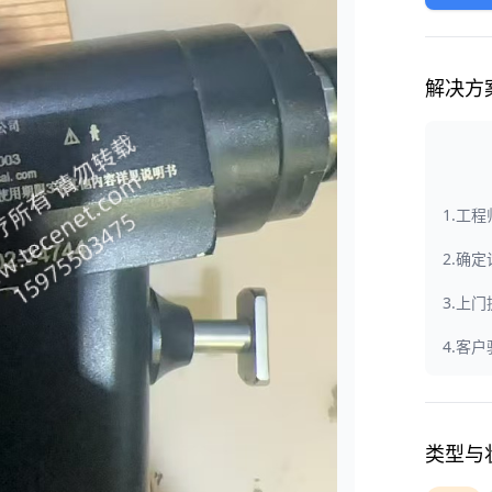
解决方
1.工
2.确
3.上
4.客
类型与