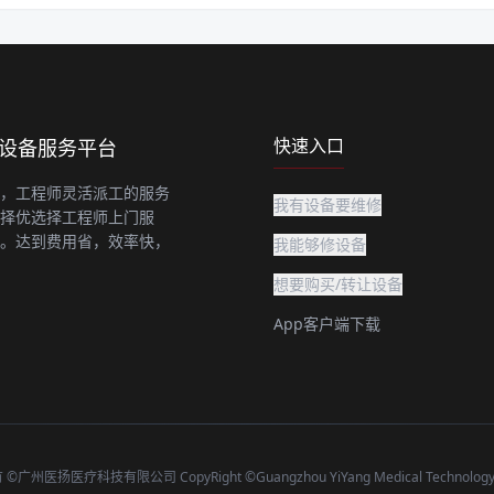
快速入口
上设备服务平台
，工程师灵活派工的服务
我有设备要维修
择优选择工程师上门服
。达到费用省，效率快，
我能够修设备
想要购买/转让设备
App客户端下载
广州医扬医疗科技有限公司 CopyRight ©Guangzhou YiYang Medical Technology C