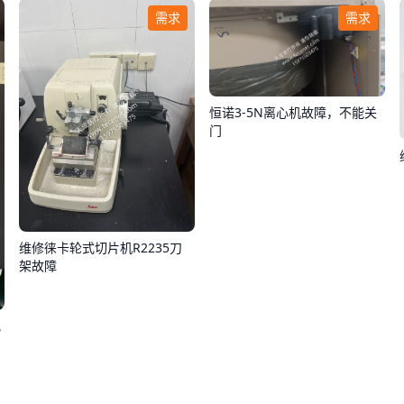
需求
需求
恒诺3-5N离心机故障，不能关
门
维修徕卡轮式切片机R2235刀
架故障
化