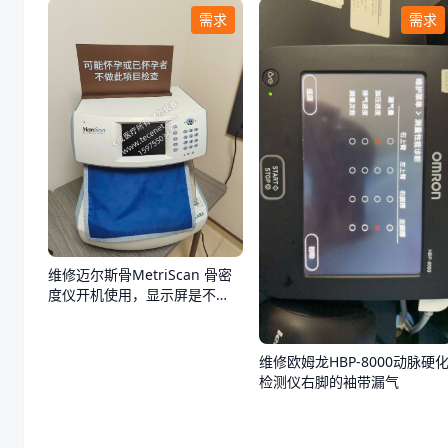
需求
需求
维修迈尔斯骨MetriScan 骨密
度仪开机使用，显示屏是不
亮，不通电
维修欧姆龙HBP-8000动脉硬
检测仪右脚的袖带漏气