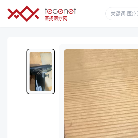
医扬医疗网