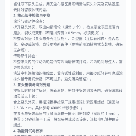
轻轻取下泵头总成，用无尘布蘸医用酒精清洁泵头外壳及安装基座，
去除残留液体或污垢。
2. 核心部件检修与更换
滚轮与密封件检查：
拆开泵头外壳，取出内部滚轮（通常 3 个），检查滚轮表面是否有
磨损、裂纹或变形（若磨损深度＞0.5mm，必须更换）；
检查密封垫（泵头与外壳连接处）、O 型圈（连接轴部位）是否老
化、变硬或破损，直接更换新备件（更换前用酒精擦拭安装槽，确保
无杂质）。
传动部件排查：
检查泵头内的传动齿轮是否有齿面磨损或打滑，若齿轮间隙过大，需
更换齿轮组；
清洁电机连接轴的接触面，若有锈蚀或划痕，用细砂纸轻轻打磨后涂
抹少量专用润滑脂（不可过多，避免污染管路）。
3. 泵头重装与密封处理
按拆卸时的对位标记，将新滚轮、密封件安装到泵头内，确保滚轮转
动灵活无卡顿；
合上泵头外壳，用扭矩扳手按原厂规定扭矩拧紧固定螺丝（通常为
2.5-3N・m，具体参考 4008S 维修手册）；
在泵头与安装基座的接触面涂抹一圈专用密封胶（宽度约 1mm），
静置 5 分钟待胶半干后，将泵头总成装回设备，连接电机轴并固定
螺丝。
4. 功能测试与校准