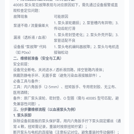
4008S 泵头常见故障表现与对应原因如下，需先通过设备报警或直
观检查定位问题：
故障现象
可能原因
1. 泵头滚轮磨损；2. 泵管槽内有异物；3.
泵速不稳 / 流量偏差大
传动齿轮打滑
1. 泵头密封垫老化；2. 泵头外壳开裂；3.
漏液（透析液 / 血液）
泵管适配不良
设备报 “泵故障” 代码
1. 泵头电机编码器故障；2. 泵头与电机连
（如 P0xx）
接轴松动
二、维修前准备（安全与工具）
安全前提：
设备完全断电，关闭进水 / 透析液回路，排空管路内液体；
佩戴防静电手环、无菌手套（避免污染血液接触部件）。
必备工具与备件：
工具：内六角扳手（2-5mm）、扭矩扳手、专用密封胶、无尘布、
医用酒精；
备件：原厂泵头滚轮、密封垫、O 型圈（需与 4008S 型号匹配，避
免兼容性问题）。
三、分步骤维修流程（以血液泵头为例）
1. 泵头拆卸
拆除设备前面板的泵头保护罩，用内六角扳手拧下泵头固定螺丝（通
常 4 颗，扭矩需记录，重装时按原扭矩拧紧）；
断开泵头与电机的连接轴（注意标记对位，避免重装时传动偏移）；