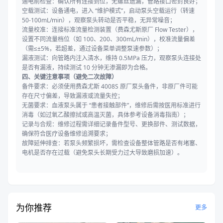
通电前检查：确认所有连接到位，无螺丝遗漏，管路接口密封良好；
空载测试：设备通电，进入 “维护模式”，启动泵头空载运行（转速
50-100mL/min），观察泵头转动是否平稳，无异常噪音；
流量校准：连接标准流量检测装置（费森尤斯原厂 Flow Tester），
设置不同流量档位（如 100、200、300mL/min），校准流量偏差
（需≤±5%，若超差，通过设备菜单调整泵速参数）；
漏液测试：向管路内注入清水，维持 0.5MPa 压力，观察泵头连接处
是否有漏液，持续测试 10 分钟无渗漏即为合格。
四、关键注意事项（避免二次故障）
备件要求：必须使用费森尤斯 4008S 原厂泵头备件，非原厂件可能
存在尺寸偏差，导致漏液或流量失控；
无菌要求：血液泵头属于 “患者接触部件”，维修后需按医用标准进行
消毒（如过氧乙酸擦拭或高温灭菌，具体参考设备消毒指南）；
记录与合规：维修过程需详细记录备件型号、更换部件、测试数据，
确保符合医疗设备维修追溯要求；
故障延伸排查：若泵头频繁损坏，需检查设备整体管路是否有堵塞、
电机是否存在过载（避免泵头长期受力过大导致磨损加速）。
为你推荐
更多