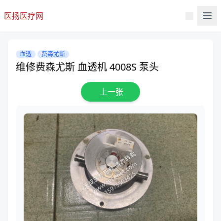
医扬医疗网
血透
费森尤斯
维修费森尤斯 血透机 4008S 泵头
上一张