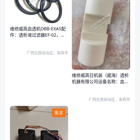
维修威高血透机DBB-EXAS配
件：透析液过滤器EF-02，复
式泵柱塞X95-000500，复式
泵密封圈:S03-015A01，
广西壮族自治区，来宾市
维修威高日机装（威海）透析
机器有限公司设备名称：血液
透析机（血液透析设备），设
备型号：DBB-27C，复式泵基
广西壮族自治区，来宾市
座X95-000300，复式泵柱塞
X95-000500
需求