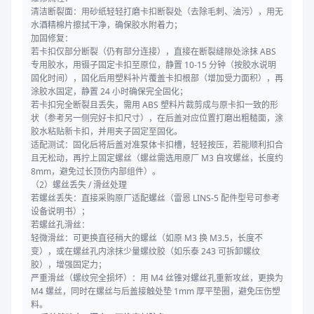
清洁断裂面：用砂纸轻轻打磨卡扣断裂处（去除毛刺、油污），用无
水酒精棉片擦拭干净，确保胶水附着力；
加固修复：
若卡扣仅部分断裂（仍有部分连接），直接在断裂缝隙处涂抹 ABS
专用胶水，用镊子固定卡扣至原位，静置 10-15 分钟（按胶水说明
固化时间），固化后用塑料补片覆盖卡扣根部（增加受力面积），再
涂胶水固定，静置 24 小时确保完全固化；
若卡扣完全断裂且丢失，需用 ABS 塑料片裁剪成与原卡扣一致的形
状（参考另一侧完好卡扣尺寸），在后盖对应位置打磨出粗糙面，涂
胶水粘贴新卡扣，并用夹子固定至固化。
适配测试：固化后将后盖对准泵体卡扣槽，轻轻按压，若能顺利扣合
且无松动，再拧上固定螺丝（螺丝需选用原厂 M3 自攻螺丝，长度约
8mm，避免过长顶伤内部组件）。
（2）螺丝丢失 / 滑丝处理
若螺丝丢失：直接采购原厂适配螺丝（雷恩 LINS-5 配件型号可参考
设备说明书）；
若螺丝孔滑丝：
轻微滑丝：可更换直径稍大的螺丝（如原 M3 换 M3.5，长度不
变），或在螺丝孔内涂抹少量螺纹胶（如乐泰 243 可拆卸螺纹
胶），增强固定力；
严重滑丝（螺纹完全损坏）：用 M4 丝锥对螺丝孔重新攻丝，更换为
M4 螺丝，同时在螺丝与后盖接触处垫 1mm 厚平垫圈，避免压伤塑
料。