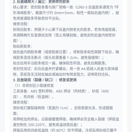
2. 后盖缝隙大 / 漏尘：更换密封胶条
核心要求：密封胶条需与原厂规格一致（LINS-5 后盖胶条通常为 “环
形海绵胶条”，截面尺寸约 3mm×5mm，粘性一面贴后盖内侧），避
免用普通胶条导致密封不达标。
维修流程：
拆除旧胶条：用镊子小心撕下后盖内侧老化的胶条，若有残留胶痕，
用酒精棉片反复擦拭去除（禁止用硬刮板，避免刮伤后盖内侧密封
面）；
粘贴新胶条：
按后盖内侧胶条槽（或原胶痕位置），将新胶条粘性面朝下贴合，确
保胶条连续无断点（接头处需重叠 1-2cm，避免留缝隙）；
贴合后用手沿胶条按压一遍，确保粘性牢固，避免后期脱落；
密封性测试：扣合后盖并拧紧螺丝，用一张 A4 纸插入后盖与泵体缝
隙，若纸张无法轻松抽出或抽出时有明显阻力，说明密封达标。
3. 后盖破损（裂缝 / 缺口）：修复或更换
（1）非密封区小裂缝修复
工具准备：ABS 塑料焊枪、ABS 焊丝（同材质）、砂纸（400
目）、热风枪（低温档）。
维修流程：
用砂纸打磨裂缝两侧（宽度约 1cm），去除表面光泽，形成粗糙
面；
用焊枪加热焊丝，沿裂缝缓慢焊接，确保焊丝完全融入裂缝（焊接温
度控制在 200-220℃，避免高温烧毁后盖）；
焊接后用热风枪低温档（约 80℃）吹平焊缝，冷却后用砂纸打磨平