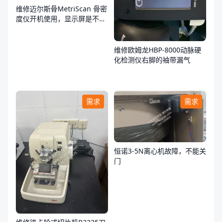
维修迈尔斯骨MetriScan 骨密
度仪开机使用，显示屏是不
亮，不通电
维修欧姆龙HBP-8000动脉硬
化检测仪右脚的袖带漏气
需求
需求
恒诺3-5N离心机故障，不能关
门