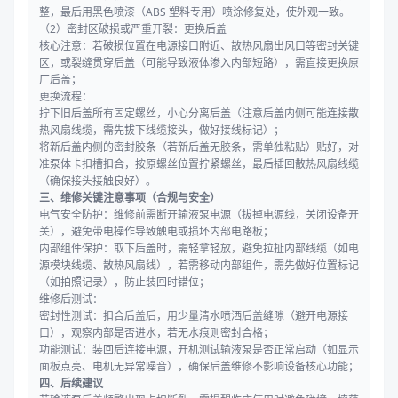
整，最后用黑色喷漆（ABS 塑料专用）喷涂修复处，使外观一致。
（2）密封区破损或严重开裂：更换后盖
核心注意：若破损位置在电源接口附近、散热风扇出风口等密封关键
区，或裂缝贯穿后盖（可能导致液体渗入内部短路），需直接更换原
厂后盖；
更换流程：
拧下旧后盖所有固定螺丝，小心分离后盖（注意后盖内侧可能连接散
热风扇线缆，需先拔下线缆接头，做好接线标记）；
将新后盖内侧的密封胶条（若新后盖无胶条，需单独粘贴）贴好，对
准泵体卡扣槽扣合，按原螺丝位置拧紧螺丝，最后插回散热风扇线缆
（确保接头接触良好）。
三、维修关键注意事项（合规与安全）
电气安全防护：维修前需断开输液泵电源（拔掉电源线，关闭设备开
关），避免带电操作导致触电或损坏内部电路板；
内部组件保护：取下后盖时，需轻拿轻放，避免拉扯内部线缆（如电
源模块线缆、散热风扇线），若需移动内部组件，需先做好位置标记
（如拍照记录），防止装回时错位；
维修后测试：
密封性测试：扣合后盖后，用少量清水喷洒后盖缝隙（避开电源接
口），观察内部是否进水，若无水痕则密封合格；
功能测试：装回后连接电源，开机测试输液泵是否正常启动（如显示
面板点亮、电机无异常噪音），确保后盖维修不影响设备核心功能；
四、后续建议