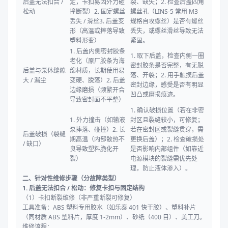
后盖无法扣合 /
定，卡扣易因外力碰
裂、缺失；2. 检查后盖四角
松动
撞断裂）2. 固定螺丝
螺丝孔（LINS-5 常用 M3
丢失 / 滑丝3. 后盖变
规格自攻螺丝）是否有螺丝
形（高温或摔落导致
丢失，或螺丝滑丝导致无法
塑料形变）
紧固。
1. 后盖内侧密封胶条
1. 取下后盖，检查内侧一圈
老化（原厂胶条为海
密封胶条是否完整，有无脱
后盖与泵体缝隙
绵材质，长期使用易
落、开裂；2. 用手触摸后盖
大 / 漏尘
变硬、脱落）2. 后盖
密封边缘，感受是否有明显
边缘磨损（频繁开合
凹凸或磨损痕迹。
导致密封面不平整）
1. 确认破损位置（若在非密
1. 外力撞击（如输液
封区且裂缝较小，可修复；
泵摔落、碰撞）2. 长
若在密封区或裂缝贯穿，需
后盖破损（裂缝
期高温（内部散热不
更换后盖）；2. 检查破损处
/ 缺口）
良导致塑料脆化开
是否影响内部组件（如靠近
裂）
电源模块的裂缝需优先处
理，防止液体渗入）。
二、针对性维修步骤（分故障类型）
1. 后盖无法扣合 / 松动：修复卡扣与固定结构
（1）卡扣断裂维修（非严重断裂可修复）
工具准备：ABS 塑料专用胶水（如乐泰 401 快干胶）、塑料补片
（同材质 ABS 塑料片，厚度 1-2mm）、砂纸（400 目）、美工刀。
维修流程：