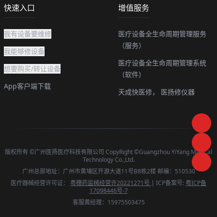
快速入口
增值服务
我有设备要维修
医疗设备全生命周期管理服务
（服务）
我能够修设备
医疗设备全生命周期管理系统
想要购买/转让设备
（软件）
App客户端下载
天成快医修，
医扬修仪器
版权所有 ©广州医扬医疗科技有限公司 CopyRight ©Guangzhou YiYang Medical
Technology Co.,Ltd.
广州总部地址：广州市黄埔区开源大道11号B8栋2楼 邮编：510530
医疗器械经营许可证：
粤穗药监械经营许20221271号
| ICP备案号:
粤ICP备
17098446号-7
客服黄经理：15975503475