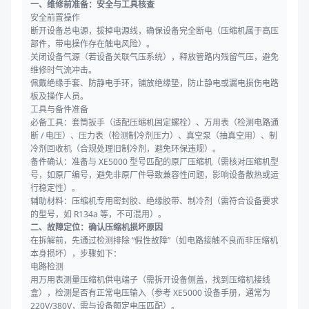
一、维修前准备：安全与工具核查
安全前置操作
断开设备总电源，拔掉电源线，确保设备完全断电（压缩机属于高压
部件，带电操作存在触电风险）。
关闭设备气源（若设备关联气压系统），释放管路内残留气压，避免
维修时气流冲击。
佩戴绝缘手套、防静电手环，铺放绝缘垫，防止静电或漏电损伤电路
板及操作人员。
工具与备件准备
必备工具：套筒扳手（适配压缩机固定螺栓）、万用表（检测电路通
断 / 电压）、压力表（检测制冷剂压力）、真空泵（抽真空用）、制
冷剂回收机（合规处理旧制冷剂，避免环保违规）。
备件确认：准备与 XE5000 型号匹配的原厂压缩机（需核对压缩机型
号，如原厂编号，避免非原厂件导致兼容性问题，影响设备散热或运
行稳定性）。
辅助材料：压缩机专用密封胶、绝缘胶带、制冷剂（需符合设备要求
的型号，如 R134a 等，不可混用）。
二、故障定位：确认压缩机损坏原因
在拆解前，先通过检测排除 “假性故障”（如电路接触不良而非压缩机
本身损坏），步骤如下：
电路检测
用万用表测量压缩机供电端子（需拆开设备侧盖，找到压缩机接线
盒），检测是否有正常电压输入（参考 XE5000 设备手册，通常为
220V/380V，需与设备额定电压匹配）。