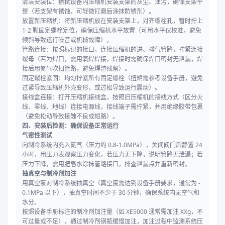
清洁安装位：擦拭设备内压缩机安装支架的灰尘、油污，确保支架平
整（若支架有锈蚀，可轻微打磨后涂抹防锈剂）。
放置新压缩机：将新压缩机放在安装支架上，对齐螺栓孔，暂时拧上
1-2 颗固定螺栓定位，确保压缩机水平放置（可用水平仪校准，避免
倾斜导致运行噪音或机械故障）。
管路连接：按照标记的接口，连接压缩机的进、排气管路，拧紧连接
螺母（若为焊口，需用氧焊焊接，焊接时需确保焊口密封无泄漏，焊
接后用氮气吹扫管路，避免焊渣残留）。
固定螺栓紧固：均匀拧紧所有固定螺栓（扭矩需参考设备手册，避免
过紧导致压缩机外壳变形，或过松导致运行震动）。
接线盒连接：打开压缩机接线盒，按照旧压缩机的接线方式（区分火
线、零线、地线）连接电源线，接线端子需拧紧，并用绝缘胶带包裹
（避免松动导致接触不良或短路）。
四、安装后检测：确保设备正常运行
气密性测试
向制冷系统内充入氮气（压力约 0.8-1.0MPa），关闭阀门后静置 24
小时，用压力表观察压力变化，若压力无下降，说明管路无泄漏；若
压力下降，需用肥皂水涂抹管路接口，排查泄漏点并重新密封。
抽真空与制冷剂加注
用真空泵对制冷系统抽真空（真空度需达到设备手册要求，通常为 -
0.1MPa 以下），抽真空时间不少于 30 分钟，确保系统内无空气和
水分。
按照设备手册标注的制冷剂加注量（如 XE5000 通常需加注 XXg，不
可过量或不足），通过制冷剂钢瓶缓慢加注，加注过程中监测系统压