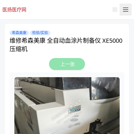
医扬医疗网
希森美康
检验/实验
维修希森美康 全自动血涂片制备仪 XE5000
压缩机
上一张