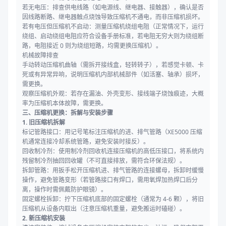
若无电压：排查供电线路（如电源线、继电器、接触器），确认是否
因线路断路、继电器触点烧蚀导致压缩机不通电，而非压缩机损坏。
若有电压但压缩机不启动：测量压缩机绕组电阻（正常情况下，运行
绕组、启动绕组电阻应符合设备手册标准，若电阻无穷大则为绕组断
路，电阻接近 0 则为绕组短路，均需更换压缩机）。
机械故障排查
手动转动压缩机曲轴（需拆开接线盒，轻转转子），若感觉卡顿、卡
死或有异常异响，说明压缩机内部机械部件（如活塞、轴承）损坏，
需更换。
观察压缩机外观：若存在漏油、外壳变形、接线端子烧蚀痕迹，大概
率为压缩机本体故障，需更换。
三、压缩机更换：拆解与安装步骤
1. 旧压缩机拆解
标记管路接口：用记号笔标注压缩机的进、排气管路（XE5000 压缩
机通常连接冷却系统管路，避免安装时接反）。
回收制冷剂：使用制冷剂回收机连接压缩机的高低压接口，将系统内
残留制冷剂抽回回收罐（不可直接排放，需符合环保法规）。
拆卸管路：用扳手松开压缩机进、排气管路的连接螺母，拆卸时缓慢
操作，避免管路变形（若管路接口有焊口，需用氧焊加热焊口后分
离，操作时需佩戴防护眼镜）。
固定螺栓拆卸：拧下压缩机底部的固定螺栓（通常为 4-6 颗），将旧
压缩机从设备内取出（注意压缩机重量，避免搬运时磕碰）。
2. 新压缩机安装