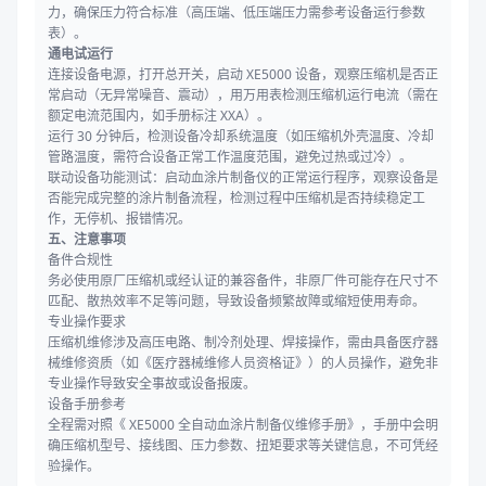
力，确保压力符合标准（高压端、低压端压力需参考设备运行参数
表）。
通电试运行
连接设备电源，打开总开关，启动 XE5000 设备，观察压缩机是否正
常启动（无异常噪音、震动），用万用表检测压缩机运行电流（需在
额定电流范围内，如手册标注 XXA）。
运行 30 分钟后，检测设备冷却系统温度（如压缩机外壳温度、冷却
管路温度，需符合设备正常工作温度范围，避免过热或过冷）。
联动设备功能测试：启动血涂片制备仪的正常运行程序，观察设备是
否能完成完整的涂片制备流程，检测过程中压缩机是否持续稳定工
作，无停机、报错情况。
五、注意事项
备件合规性
务必使用原厂压缩机或经认证的兼容备件，非原厂件可能存在尺寸不
匹配、散热效率不足等问题，导致设备频繁故障或缩短使用寿命。
专业操作要求
压缩机维修涉及高压电路、制冷剂处理、焊接操作，需由具备医疗器
械维修资质（如《医疗器械维修人员资格证》）的人员操作，避免非
专业操作导致安全事故或设备报废。
设备手册参考
全程需对照《 XE5000 全自动血涂片制备仪维修手册》，手册中会明
确压缩机型号、接线图、压力参数、扭矩要求等关键信息，不可凭经
验操作。