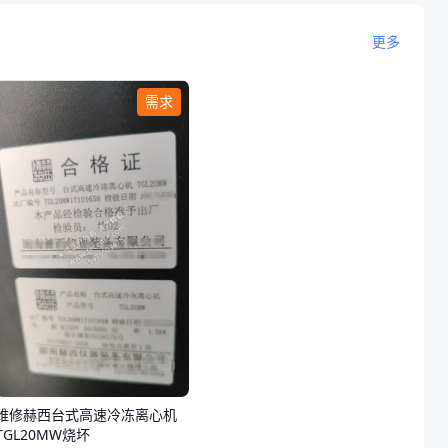
更多
需求
维修赫西台式高速冷冻离心机
TGL20MW烧坏