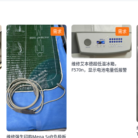
需求
需求
维修艾本德超低温冰箱，
F570n，显示电池电量低报警
维修强生印韵Mega Soft负极板