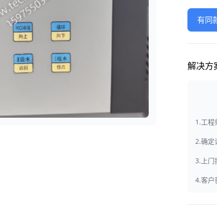
有同
解决方
1.工
2.确
3.上
4.客