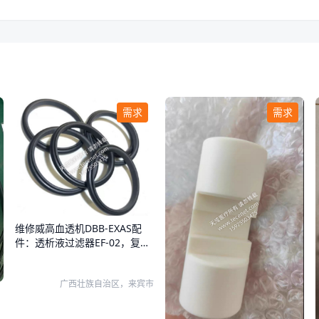
需求
需求
维修威高血透机DBB-EXAS配
件：透析液过滤器EF-02，复式
泵柱塞X95-000500，复式泵密
封圈:S03-015A01，
广西壮族自治区，来宾市