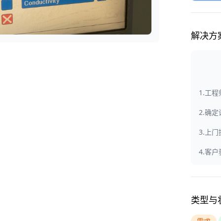
解决方
1.工
2.确
3.上
4.客
类型与