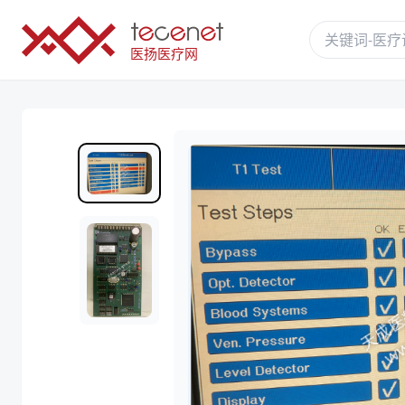
医扬医疗网