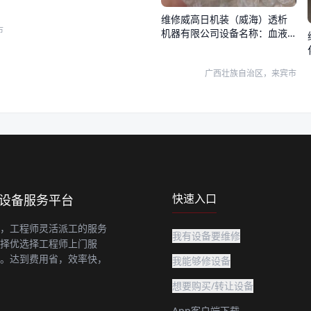
维修威高日机装（威海）透析
市
机器有限公司设备名称：血液
透析机（血液透析设备），设
备型号：DBB-27C，复式泵基
广西壮族自治区，来宾市
座X95-000300，复式泵柱塞
X95-000500
快速入口
上设备服务平台
，工程师灵活派工的服务
我有设备要维修
择优选择工程师上门服
。达到费用省，效率快，
我能够修设备
想要购买/转让设备
App客户端下载