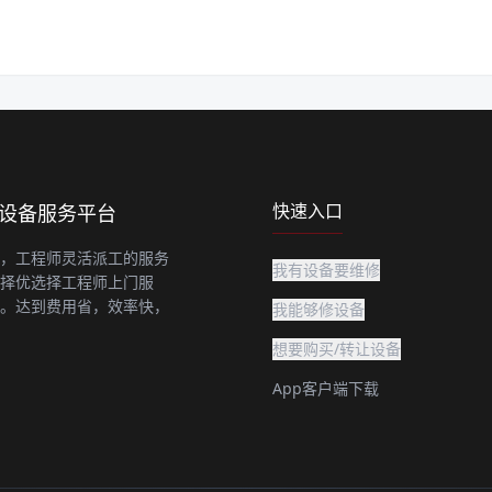
快速入口
上设备服务平台
，工程师灵活派工的服务
我有设备要维修
择优选择工程师上门服
。达到费用省，效率快，
我能够修设备
想要购买/转让设备
App客户端下载