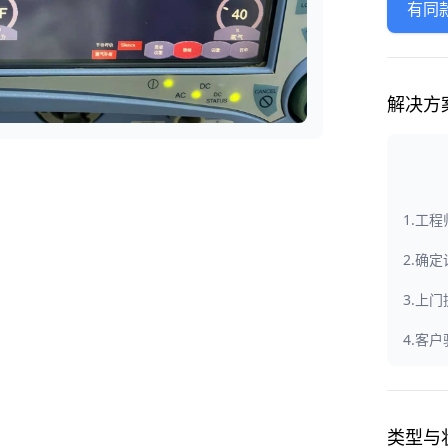
有同
解决方
1.工
2.确
3.上
4.客
类型与