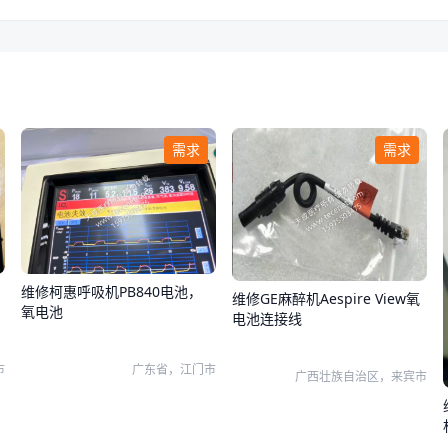
需求
需求
维修柯惠呼吸机PB840电池，
维修GE麻醉机Aespire View氧
氧电池
电池连接线
市
广东省，江门市
广西壮族自治区，来宾市
机