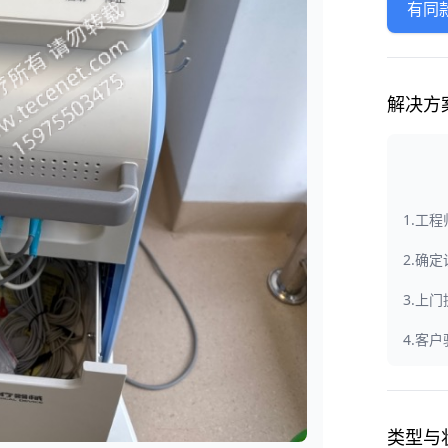
有同
解决方
1.工
2.确
3.上
4.客
类型与