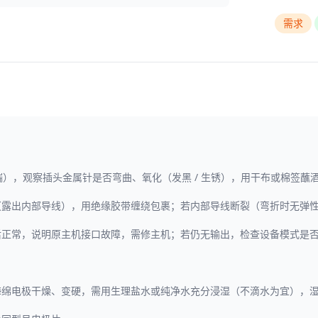
需求
端），观察插头金属针是否弯曲、氧化（发黑 / 生锈），用干布或棉签蘸酒
损（露出内部导线），用绝缘胶带缠绕包裹；若内部导线断裂（弯折时无弹
正常，说明原主机接口故障，需修主机；若仍无输出，检查设备模式是否正确（
若海绵电极干燥、变硬，需用生理盐水或纯净水充分浸湿（不滴水为宜），