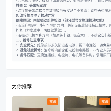
· 若电极片脱落、破损（如海绵开裂、硅胶层脱落），直接更
排查 2：头带松紧度
· 治疗帽头带过松会导致电极与头皮贴合不紧密：调整头带
3. 治疗帽异响 / 振动异常
故障原因：内部振动组件松动（部分型号含物理振动功能）
· 若治疗帽运行时有 “咔啦” 异响，关闭设备后轻轻按压
拧紧（力度适中，防螺丝滑丝）。
· 若振动电机本身异响（如运转卡顿、噪音大），不建议自行
二、维修注意事项
1.
安全优先
：维修前必须关闭设备电源，拔下电源线，避免带
2.
避免过度拆修
：治疗帽内部含细电线和电路板，非专业人员
3.
备件匹配
：更换连接线、电极片、电机等备件时，需用原厂
为你推荐
需求
需求