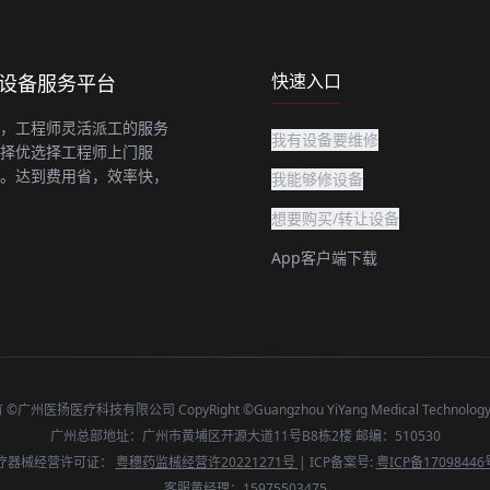
快速入口
上设备服务平台
，工程师灵活派工的服务
我有设备要维修
择优选择工程师上门服
。达到费用省，效率快，
我能够修设备
想要购买/转让设备
App客户端下载
广州医扬医疗科技有限公司 CopyRight ©Guangzhou YiYang Medical Technology C
广州总部地址：广州市黄埔区开源大道11号B8栋2楼 邮编：510530
疗器械经营许可证：
粤穗药监械经营许20221271号
| ICP备案号:
粤ICP备17098446
客服黄经理：15975503475