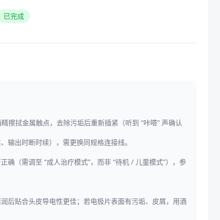
已完成
精擦拭金属触点，去除污垢后重新插紧（听到 “咔嗒” 声确认
性、输出时断时续），需更换同规格连接线。
需调至 “成人治疗模式”，而非 “待机 / 儿童模式”），参
湿润后贴合头皮导电性更佳；若电极片表面有污垢、皮屑，用酒