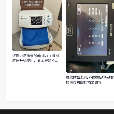
维修迈尔斯骨MetriScan 骨密
度仪开机使用，显示屏是不
亮，不通电
维修欧姆龙HBP-8000动脉硬
检测仪右脚的袖带漏气