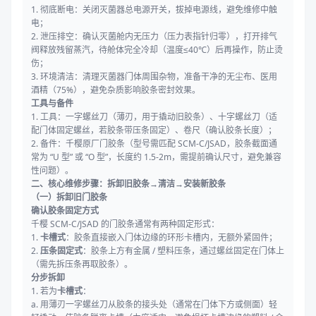
1. 彻底断电：关闭灭菌器总电源开关，拔掉电源线，避免维修中触
电；
2. 泄压排空：确认灭菌舱内无压力（压力表指针归零），打开排气
阀释放残留蒸汽，待舱体完全冷却（温度≤40℃）后再操作，防止烫
伤；
3. 环境清洁：清理灭菌器门体周围杂物，准备干净的无尘布、医用
酒精（75%），避免杂质影响胶条密封效果。
工具与备件
1. 工具：一字螺丝刀（薄刃，用于撬动旧胶条）、十字螺丝刀（适
配门体固定螺丝，若胶条带压条固定）、卷尺（确认胶条长度）；
2. 备件：千樱原厂门胶条（型号需匹配 SCM-C/JSAD，胶条截面通
常为 “U 型” 或 “O 型”，长度约 1.5-2m，需提前确认尺寸，避免兼容
性问题）。
二、核心维修步骤：拆卸旧胶条→清洁→安装新胶条
（一）拆卸旧门胶条
确认胶条固定方式
千樱 SCM-C/JSAD 的门胶条通常有两种固定形式：
1.
卡槽式
：胶条直接嵌入门体边缘的环形卡槽内，无额外紧固件；
2.
压条固定式
：胶条上方有金属 / 塑料压条，通过螺丝固定在门体上
（需先拆压条再取胶条）。
分步拆卸
1. 若为
卡槽式
：
a. 用薄刃一字螺丝刀从胶条的接头处（通常在门体下方或侧面）轻