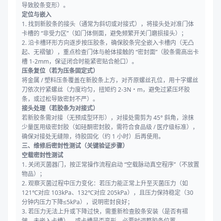
导致胶条变形）。
定位与嵌入
1. 找到新胶条的接头（通常为斜切或对接式），将接头处对准门体
卡槽的 “非受力区”（如门体侧面，避免频繁开关门磨损接头）；
2. 沿卡槽环形方向逐步按压胶条，确保胶条完全嵌入卡槽内（无凸
起、无褶皱），重点检查门体与舱体接触的 “密封面”（胶条需高出卡
槽 1-2mm，保证闭合时能紧密贴合舱口）。
压条复位（若为压条固定式）
将金属 / 塑料压条覆盖在新胶条上方，对齐原螺丝孔位，用十字螺丝
刀依次拧紧螺丝（力度均匀，扭矩约 2-3N・m，避免过紧压坏胶
条，或过松导致密封不严）。
接头处理（若胶条为对接式）
若新胶条需对接（无预成型环形），对接处需剪为 45° 斜角，涂抹
少量医用级密封胶（如硅酮密封胶，需符合食品级 / 医疗级标准），
确保对接处无缝隙，待胶固化（约 1 小时）后再使用。
三、维修后密封性测试（关键验证步骤）
空载密封性测试
1. 关闭灭菌器门，按正常操作流程启动 “空载脉动真空程序”（不放置
物品）；
2. 观察灭菌过程中压力变化：若压力能正常上升至灭菌压力（如
121℃对应 103kPa、132℃对应 205kPa），且压力保持稳定（30
分钟内压力下降≤5kPa），说明密封良好；
3. 若压力无法上升或下降过快，需重新检查胶条安装（是否有褶
皱、未嵌入卡槽），或卡槽是否变形，必要时调整胶条位置。