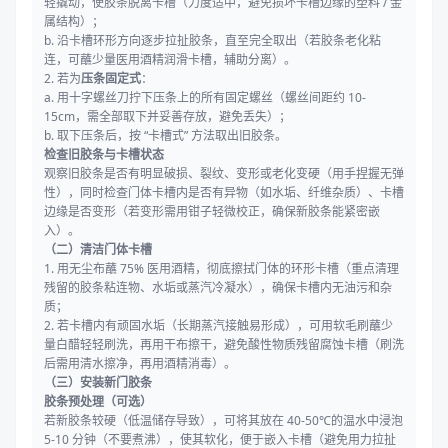
轻撬动，使胶条脱离卡槽（力度适中，避免损坏卡槽边缘的塑料 / 金
属结构）；
b. 沿卡槽环形方向逐步拉扯胶条，直至完全取出（若胶条老化粘
连，可蘸少量医用酒精润滑卡槽，辅助分离）。
2. 若为
压条固定式
：
a. 用十字螺丝刀拧下压条上的所有固定螺丝（螺丝间距约 10-
15cm，需全部取下并妥善存放，避免丢失）；
b. 取下压条后，按 “卡槽式” 方法取出旧胶条。
检查旧胶条与卡槽状态
观察旧胶条是否有明显破损、裂纹、变形或老化变硬（用手捏握无弹
性），同时检查门体卡槽内是否有异物（如水垢、纤维杂质）、卡槽
边缘是否变形（若变形需用钳子轻微校正，确保新胶条能紧密嵌
入）。
（二）清洁门体卡槽
1. 用无尘布蘸 75% 医用酒精，彻底擦拭门体的环形卡槽（重点清理
残留的胶条粘连物、水垢或蒸汽冷凝水），确保卡槽内无油污和杂
质；
2. 若卡槽内有顽固水垢（长期蒸汽接触易形成），可用软毛刷蘸少
量白醋轻轻刷洗，再用干布擦干，避免酸性物质残留腐蚀卡槽（刷洗
后需用清水擦净，再用酒精消毒）。
（三）安装新门胶条
胶条预处理（可选）
若新胶条较硬（低温储存导致），可将其放在 40-50℃的温水中浸泡
5-10 分钟（不要煮沸），使其软化，便于嵌入卡槽（避免用力拉扯