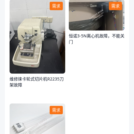
需求
需求
恒诺3-5N离心机故障，不能关
门
维修徕卡轮式切片机R2235刀
架故障
需求