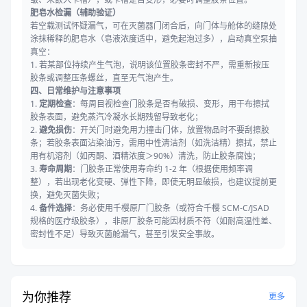
肥皂水检漏（辅助验证）
若空载测试怀疑漏气，可在灭菌器门闭合后，向门体与舱体的缝隙处
涂抹稀释的肥皂水（皂液浓度适中，避免起泡过多），启动真空泵抽
真空：
1. 若某部位持续产生气泡，说明该位置胶条密封不严，需重新按压
胶条或调整压条螺丝，直至无气泡产生。
四、日常维护与注意事项
1.
定期检查
：每周目视检查门胶条是否有破损、变形，用干布擦拭
胶条表面，避免蒸汽冷凝水长期残留导致老化；
2.
避免损伤
：开关门时避免用力撞击门体，放置物品时不要刮擦胶
条；若胶条表面沾染油污，需用中性清洁剂（如洗洁精）擦拭，禁止
用有机溶剂（如丙酮、酒精浓度＞90%）清洗，防止胶条腐蚀；
3.
寿命周期
：门胶条正常使用寿命约 1-2 年（根据使用频率调
整），若出现老化变硬、弹性下降，即使无明显破损，也建议提前更
换，避免灭菌失败；
4.
备件选择
：务必使用千樱原厂门胶条（或符合千樱 SCM-C/JSAD
规格的医疗级胶条），非原厂胶条可能因材质不符（如耐高温性差、
密封性不足）导致灭菌舱漏气，甚至引发安全事故。
为你推荐
更多