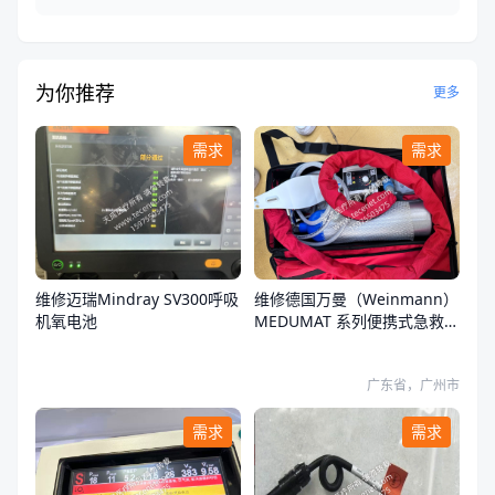
为你推荐
更多
需求
需求
维修迈瑞Mindray SV300呼吸
维修德国万曼（Weinmann）
机氧电池
MEDUMAT 系列便携式急救转
运呼吸机开不了机
广东省，广州市
需求
需求