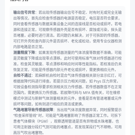
输出信号异常
：若出现传感器输出信号不稳定、时有时无或完全无输
出等情况，首先应检查传感器的电源是否稳定，电压是否符合要求，
同时查看传感器与数据采集设备之间的连接线是否松动或损坏。若电
源和连接正常，可观察传感器外壳是否有损坏、腐蚀或污染，探头是
否堵塞，必要时进行清洁。若问题仍未解决，对于可拆卸的传感器，
可打开外壳检查内部元件是否损坏、老化或松动，使用专业仪器检测
内部电路是否正常。
测量精度下降
：如果发现传感器测量的气体浓度等数据不准确，可能
是灵敏度下降或出现零点漂移。此时可使用标准气体对传感器进行校
准，检查其灵敏度、零点漂移和响应时间等性能指标。若校准后仍未
恢复正常，可能是传感器内部元件老化或损坏，需更换相应元件。
自检不通过
：若麻醉机自检时混合气体传感器相关部分显示红灯，可
根据故障代码进行排查。若提示压力相关问题，如 Psys 压力异常，
可按设备检测指导要求检测相关压力传感器，若传感器数值不在正常
范围内，需更换压力传感器。若故障代码与 MFA 值有关，可在维修
模式中测试与新鲜气体测量相关的元件，查看是否有管道堵塞或元件
损坏等问题，如有则进行相应的清洁或更换。
气路堵塞导致传感器故障
：当出现气体浓度数据异常，同时报警提示
“检查采样管线” 时，可能是气路堵塞影响了传感器正常工作。可拆下
患者气体模块（PGM），观察透明管道是否有异物或水珠堵塞，也
可用注射器分段打气到可能的堵塞点，若发现某段打气不顺畅，可用
高压气吹出堵塞物。