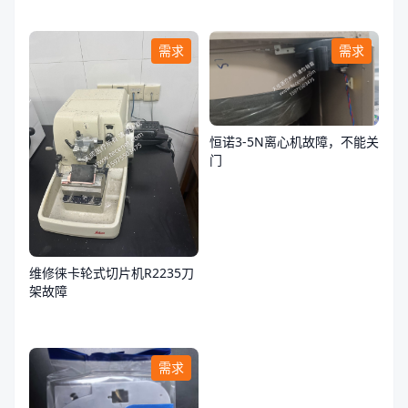
需求
需求
恒诺3-5N离心机故障，不能关
门
维修徕卡轮式切片机R2235刀
架故障
需求