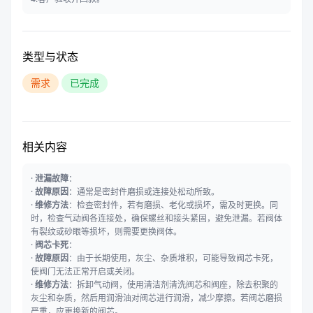
类型与状态
需求
已完成
相关内容
·
泄漏故障
：
·
故障原因
：通常是密封件磨损或连接处松动所致。
·
维修方法
：检查密封件，若有磨损、老化或损坏，需及时更换。同
时，检查气动阀各连接处，确保螺丝和接头紧固，避免泄漏。若阀体
有裂纹或砂眼等损坏，则需要更换阀体。
·
阀芯卡死
：
·
故障原因
：由于长期使用，灰尘、杂质堆积，可能导致阀芯卡死，
使阀门无法正常开启或关闭。
·
维修方法
：拆卸气动阀，使用清洁剂清洗阀芯和阀座，除去积聚的
灰尘和杂质，然后用润滑油对阀芯进行润滑，减少摩擦。若阀芯磨损
严重，应更换新的阀芯。