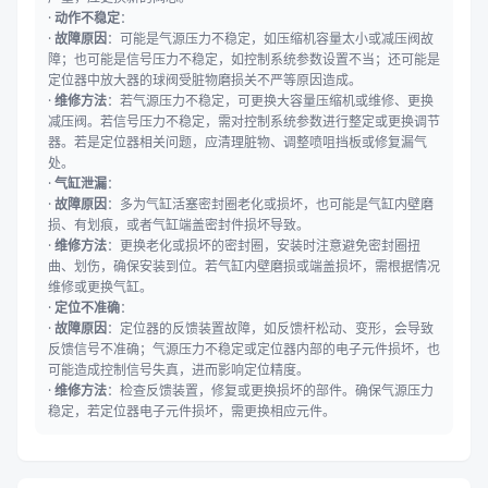
·
动作不稳定
：
·
故障原因
：可能是气源压力不稳定，如压缩机容量太小或减压阀故
障；也可能是信号压力不稳定，如控制系统参数设置不当；还可能是
定位器中放大器的球阀受脏物磨损关不严等原因造成。
·
维修方法
：若气源压力不稳定，可更换大容量压缩机或维修、更换
减压阀。若信号压力不稳定，需对控制系统参数进行整定或更换调节
器。若是定位器相关问题，应清理脏物、调整喷咀挡板或修复漏气
处。
·
气缸泄漏
：
·
故障原因
：多为气缸活塞密封圈老化或损坏，也可能是气缸内壁磨
损、有划痕，或者气缸端盖密封件损坏导致。
·
维修方法
：更换老化或损坏的密封圈，安装时注意避免密封圈扭
曲、划伤，确保安装到位。若气缸内壁磨损或端盖损坏，需根据情况
维修或更换气缸。
·
定位不准确
：
·
故障原因
：定位器的反馈装置故障，如反馈杆松动、变形，会导致
反馈信号不准确；气源压力不稳定或定位器内部的电子元件损坏，也
可能造成控制信号失真，进而影响定位精度。
·
维修方法
：检查反馈装置，修复或更换损坏的部件。确保气源压力
稳定，若定位器电子元件损坏，需更换相应元件。