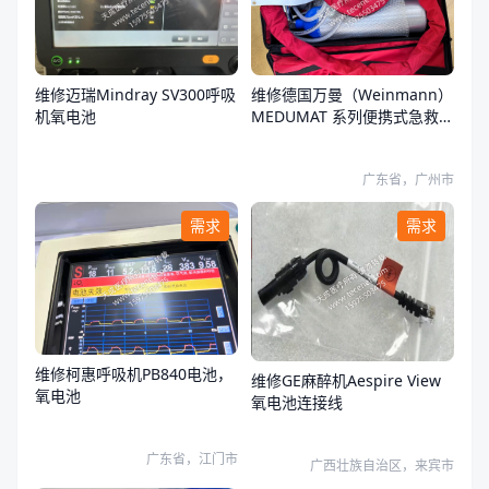
维修迈瑞Mindray SV300呼吸
维修德国万曼（Weinmann）
机氧电池
MEDUMAT 系列便携式急救转
运呼吸机开不了机
广东省，广州市
需求
需求
维修柯惠呼吸机PB840电池，
维修GE麻醉机Aespire View
氧电池
氧电池连接线
广东省，江门市
广西壮族自治区，来宾市