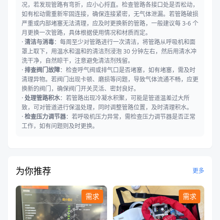
况，若发现管路有弯折，应小心捋直。检查管路各接口处是否松动，
如有松动需重新牢固连接，确保连接紧密，无气体泄漏。若管路破损
严重或内部堵塞无法清理，应及时更换新的管路，一般建议每 3-6 个
月更换一次管路，具体根据使用情况和材质而定。
·
清洁与消毒
：每周至少对管路进行一次清洁，将管路从呼吸机和面
罩上取下，用温水和温和的清洁剂浸泡 30 分钟左右，然后用清水冲
洗干净，自然晾干，注意避免清洁剂残留。
·
排查阀门故障
：检查呼气阀或排气口是否堵塞，如有堵塞，需及时
清理异物。若阀门出现卡顿、磨损等问题，导致气体流通不畅，应更
换新的阀门，确保阀门开关灵活、密封良好。
·
处理管路积水
：若管路出现冷凝水积聚，可能是管道温差过大所
致，可对管道进行保温处理，同时调整管路位置，及时清理积水。
·
检查压力调节器
：若呼吸机压力异常，需检查压力调节器是否正常
工作，如有问题则及时更换。
为你推荐
更多
需求
需求