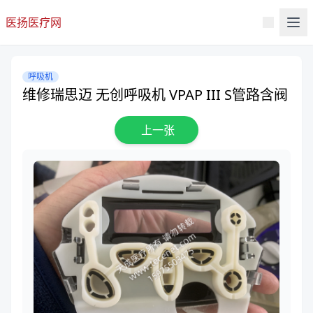
医扬医疗网
呼吸机
维修瑞思迈 无创呼吸机 VPAP III S管路含阀
上一张