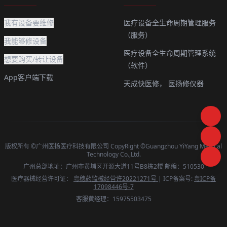
我有设备要维修
医疗设备全生命周期管理服务
（服务）
我能够修设备
医疗设备全生命周期管理系统
想要购买/转让设备
（软件）
App客户端下载
天成快医修，
医扬修仪器
版权所有 ©广州医扬医疗科技有限公司 CopyRight ©Guangzhou YiYang Medical
Technology Co.,Ltd.
广州总部地址：广州市黄埔区开源大道11号B8栋2楼 邮编：510530
医疗器械经营许可证：
粤穗药监械经营许20221271号
| ICP备案号:
粤ICP备
17098446号-7
客服黄经理：15975503475