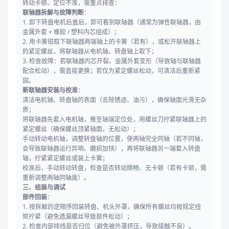
转动卡顿、定位不准，需重点排查：
联轴器拆解与故障判断
：
1. 卸下转盘电机后盖后，即可看到联轴器（通常为弹性联轴器，由
金属外套 + 橡胶 / 塑料内芯组成）；
2. 用卡簧钳取下联轴器两端轴上的卡簧（若有），或松开联轴器上
的紧定螺丝，将联轴器从电机轴、转盘轴上取下；
3. 检查故障：若联轴器内芯开裂、金属外套变形（导致轴与联轴器
配合松动），需直接更换；若仅为紧定螺丝松动，可清洁后重新紧
固。
新联轴器安装与校准
：
清洁电机轴、转盘轴的表面（去除锈迹、油污），确保轴面光滑无杂
质；
将联轴器先套入电机轴，推至轴端定位处，用螺丝刀拧紧联轴器上的
紧定螺丝（确保螺丝顶紧轴面，无松动）；
手动转动电机轴，调整转盘轴的位置，使两轴完全同轴（若不同轴，
会导致联轴器运行异响、磨损加快），再将联轴器另一端套入转盘
轴，拧紧紧定螺丝或装上卡簧；
校准后，手动转动转盘，检查是否转动顺畅、无卡顿（若有卡顿，需
重新调整两轴同轴度）。
三、组装与调试
部件回装
：
1. 按拆解的逆顺序回装转盘、机头外罩，确保所有螺丝均按规定扭
矩拧紧（避免遗漏螺丝导致部件松动）；
2. 检查内部排线是否归位（避免被外罩挤压，导致接触不良）。