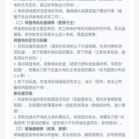
电机外壳变形，或过松导致运行异响）；
3. 按原接线顺序连接电机导线，确保插头插紧或端子螺丝拧紧（接
触不良会导致电机无常工作）。
（二）转盘电机后盖维修（更换为主）
转盘电机后盖主要起密封、防尘和保护电机内部组件的作用，若后盖
破裂、密封胶老化导致灰尘进入电机，需直接更换：
转盘电机定位与拆解
：
1. 找到设备转盘组件（通常在检测机头下方或侧面，负责切换检测
视标盘），卸下转盘外侧的固定螺丝，取下转盘（注意轻拿轻放，避
免视标片划伤）；
2. 露出转盘电机，观察电机后盖（通常为塑料或金属材质，带密封
胶圈），用螺丝刀卸下后盖与电机主体连接的螺丝（多为圆周分布的
3-4 颗）；
3. 取下旧后盖，检查电机轴端是否有灰尘、油污（若有，用无尘布
蘸异丙醇擦拭干净）。
新后盖安装
：
1. 检查新后盖的密封胶圈是否完好（若胶圈老化，需同步更换配套
胶圈），在胶圈内侧薄薄涂抹一层医用润滑油（增强密封性，减少摩
擦）；
2. 将新后盖对齐电机主体的螺丝孔，轻轻按压贴合，用螺丝刀按 “对
角顺序” 拧紧固定螺丝（避免受力不均导致后盖变形，影响密封）。
（三）联轴器维修（校准、更换）
联轴器连接电机轴与转盘轴，若出现松动、磨损或错位，会导致转盘