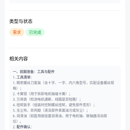
类型与状态
需求
已完成
相关内容
一、前期准备：工具与配件
1.
工具清单
：
1. 精密螺丝刀套装（含十字、一字、内六角型号，匹配设备螺丝规
格）；
2. 卡簧钳（用于拆卸电机轴端卡簧）；
3. 万用表（检测电机通断、线圈是否短路）；
4. 扭矩扳手（组装时控制螺丝扭矩，避免部件变形）；
5. 无尘布、异丙醇（清洁部件表面油污或灰尘）；
6. 润滑油（如医用级硅基润滑油，用于电机轴、联轴器活动部
位）。
2.
配件确认
：