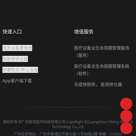
快速入口
增值服务
我有设备要维修
医疗设备全生命周期管理服务
（服务）
我能够修设备
医疗设备全生命周期管理系统
想要购买/转让设备
（软件）
App客户端下载
天成快医修，
医扬修仪器
版权所有 ©广州医扬医疗科技有限公司 CopyRight ©Guangzhou YiYang Medical
Technology Co.,Ltd.
广州总部地址：广州市黄埔区开源大道11号B8栋2楼 邮编：510530