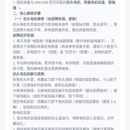
1. 提前准备与 MR100R 型号匹配的
机头电机
、
转盘电机后盖
、
联轴
器
（。
二、核心维修步骤
（一）机头电机维修（含故障检测、更换）
机头电机负责驱动视力检测相关组件（如视标切换、屈光调节），常
见故障为电机不转、异响或转速异常，需先排查再修复：
故障初步检测
：
1. 用万用表 “电阻档” 测量电机线圈两端（断开电机接线端子），正
常情况下线圈应有稳定电阻值（具体参考设备手册，通常几十欧至几
百欧）；若电阻为 “0”（短路）或 “无穷大”（断路），则电机损坏，
需更换。
2. 手动转动电机轴，若手感卡顿、有异物感，可能是轴承磨损或内
部卡阻，需拆解电机清洁或更换轴承。
机头电机拆解与更换
：
拆除机头外罩：用螺丝刀卸下机头顶部 / 侧面的固定螺丝，小心取下
外罩（注意保护内部排线，避免拉扯断裂）；
分离电机接线：记录电机接线端子的连线顺序（建议拍照留存），拔
下接线插头（或松开接线端子螺丝，取下导线）；
固定电机拆卸：用螺丝刀卸下电机底部 / 侧面的固定螺丝（通常 3-4
颗），轻轻取出旧电机；
新电机安装：
1. 清洁电机安装座表面的灰尘或油污，将新电机放入安装位，对齐
螺丝孔；
2. 用扭矩扳手按设备手册规定的扭矩拧紧固定螺丝（避免过紧导致