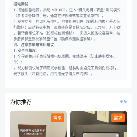
通电调试
：
1. 接通设备电源，启动 MR100R，进入 “机头电机 / 转盘” 测试模式
（参考设备操作手册，通常在维修模式或设置菜单中）；
2. 观察功能：启动机头电机，检查相关组件（如视标切换）是否运
行顺畅；启动转盘电机，观察转盘是否精准定位、无异响、无卡顿；
3. 若转盘定位不准（如视标位置偏移），需进入设备校准菜单，按
手册步骤重新校准转盘位置（确保检测数据准确）。
四、注意事项与售后建议
1.
安全与精度
：
1. 全程避免用手直接触摸电机线圈、接线端子（防止静电损坏元
件）；
2. 视力检测仪属于精密光学设备，组装时需避免工具划伤视标片、
光学镜头（若有污渍，用专用光学镜头布清洁）。
为你推荐
更多
需求
需求