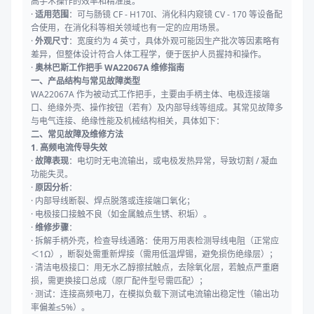
高手术操作的效率和精准度。
·
适用范围
：可与肠镜 CF - H170I、消化科内窥镜 CV - 170 等设备配
合使用，在消化科等相关领域也有一定的应用场景。
·
外观尺寸
：宽度约为 4 英寸，具体外观可能因生产批次等因素略有
差异，但整体设计符合人体工程学，便于医护人员握持和操作。
·
奥林巴斯工作把手 WA22067A 维修指南
一、产品结构与常见故障类型
WA22067A 作为被动式工作把手，主要由手柄主体、电极连接端
口、绝缘外壳、操作按钮（若有）及内部导线等组成。其常见故障多
与电气连接、绝缘性能及机械结构相关，具体如下：
二、常见故障及维修方法
1. 高频电流传导失效
·
故障表现
：电切时无电流输出，或电极发热异常，导致切割 / 凝血
功能失灵。
·
原因分析
：
· 内部导线断裂、焊点脱落或连接端口氧化；
· 电极接口接触不良（如金属触点生锈、积垢）。
·
维修步骤
：
· 拆解手柄外壳，检查导线通路：使用万用表检测导线电阻（正常应
＜1Ω），断裂处需重新焊接（需用低温焊锡，避免损伤绝缘层）；
· 清洁电极接口：用无水乙醇擦拭触点，去除氧化层，若触点严重磨
损，需更换接口总成（原厂配件型号需匹配）；
· 测试：连接高频电刀，在模拟负载下测试电流输出稳定性（输出功
率偏差≤5%）。