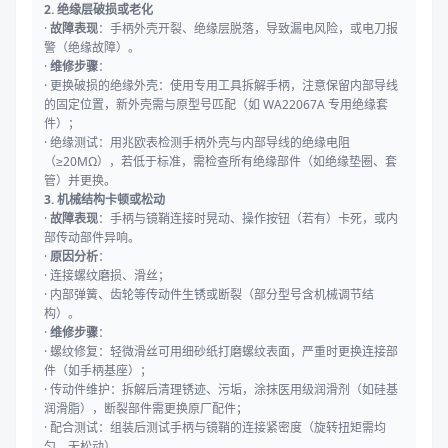
2. 绝缘层破损或老化
·
故障表现
：手柄外壳开裂、绝缘层脱落，导致漏电风险，或电刀报
警（绝缘故障）。
·
维修步骤
：
· 更换破损的绝缘外壳：使用专用工具拆解手柄，注意保留内部导线
的固定位置，新外壳需与原型号匹配（如 WA22067A 专用绝缘套
件）；
· 绝缘测试：用兆欧表检测手柄外壳与内部导线的绝缘电阻
（≥20MΩ），若低于标准，需检查所有绝缘部件（如绝缘垫圈、套
管）并更换。
3. 机械结构卡顿或松动
·
故障表现
：手柄与镜鞘连接时晃动、操作按钮（若有）卡死，或内
部传动部件异响。
·
原因分析
：
· 连接螺纹磨损、滑丝；
· 内部弹簧、齿轮等传动件生锈或断裂（部分型号含机械调节结
构）。
·
维修步骤
：
· 螺纹修复：轻微滑丝可用细砂纸打磨螺纹表面，严重时更换连接部
件（如手柄基座）；
· 传动件维护：拆解后清理锈迹、污垢，涂抹医用级润滑剂（如硅基
润滑脂），断裂部件需更换原厂配件；
· 配合测试：组装后测试手柄与镜鞘的连接紧密度（旋转扭矩需均
匀，无松动）。