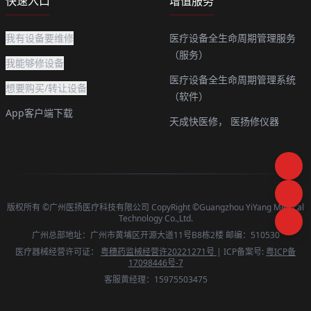
快速入口
增值服务
我有设备要维修
医疗设备全生命周期管理服务
（服务）
我能够修设备
医疗设备全生命周期管理系统
想要购买/转让设备
（软件）
App客户端下载
天成快医修，
医扬修仪器
版权所有 ©广州医扬医疗科技有限公司 CopyRight ©Guangzhou YiYang Medical
Technology Co.,Ltd.
广州总部地址：广州市黄埔区开源大道11号B8栋2楼 邮编：510530
医疗器械经营许可证：
粤穗药监械经营许20221271号
| ICP备案号:
粤ICP备
17098446号-7
客服黄经理：15975503475