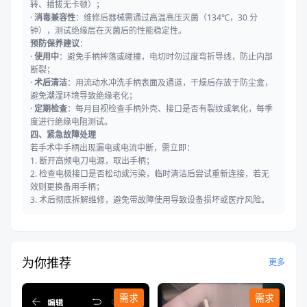
转、插拔无卡顿）；
·
消毒兼容性
：维修后器械需通过高温高压灭菌（134℃，30 分
钟），测试绝缘层在灭菌后的性能稳定性。
预防保养建议
：
·
使用中
：避免手柄摔落或碰撞，电切时勿过度弯折导线，防止内部
断裂；
·
术后清洁
：用流动水冲洗手柄表面及通道，干燥后存放于防尘盒，
避免潮湿环境导致绝缘老化；
·
定期检查
：每月目视检查手柄外壳、接口是否有裂纹或氧化，每季
度进行绝缘电阻测试。
四、紧急故障处理
若手术中手柄出现漏电或电流中断，需立即：
1. 断开高频电刀电源，取出手柄；
2. 检查电极接口是否松动或污染，临时清洁后尝试重新连接，若无
效则更换备用手柄；
3. 术后彻底拆解维修，避免带故障使用导致设备损坏或医疗风险。
为你推荐
更多
需求
需求