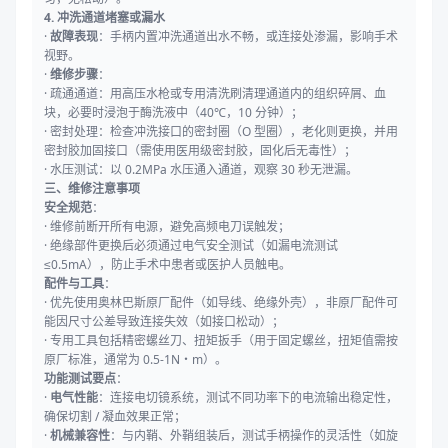
4. 冲洗通道堵塞或漏水
·
故障表现
：手柄内置冲洗通道出水不畅，或连接处渗漏，影响手术
视野。
·
维修步骤
：
· 疏通通道：用高压水枪或专用清洗刷清理通道内的组织碎屑、血
块，必要时浸泡于酶洗液中（40℃，10 分钟）；
· 密封处理：检查冲洗接口的密封圈（O 型圈），老化则更换，并用
密封胶加固接口（需使用医用级密封胶，固化后无毒性）；
· 水压测试：以 0.2MPa 水压通入通道，观察 30 秒无泄漏。
三、维修注意事项
安全规范
：
· 维修前断开所有电源，避免高频电刀误触发；
· 绝缘部件更换后必须通过电气安全测试（如漏电流测试
≤0.5mA），防止手术中患者或医护人员触电。
配件与工具
：
· 优先使用奥林巴斯原厂配件（如导线、绝缘外壳），非原厂配件可
能因尺寸公差导致连接失效（如接口松动）；
· 专用工具包括精密螺丝刀、扭矩扳手（用于固定螺丝，扭矩值需按
原厂标准，通常为 0.5-1N・m）。
功能测试要点
：
·
电气性能
：连接电切镜系统，测试不同功率下的电流输出稳定性，
确保切割 / 凝血效果正常；
·
机械兼容性
：与内鞘、外鞘组装后，测试手柄操作的灵活性（如旋