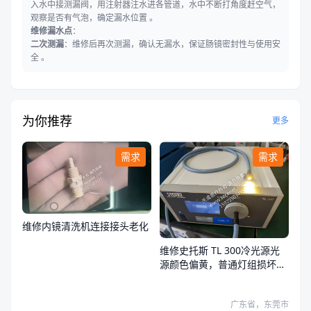
入水中接测漏阀，用注射器注水进各管道，水中不断打角度赶空气，
观察是否有气泡，确定漏水位置 。
维修漏水点
：
二次测漏
：维修后再次测漏，确认无漏水，保证肠镜密封性与使用安
全 。
为你推荐
更多
需求
需求
维修内镜清洗机连接接头老化
维修史托斯 TL 300冷光源光
源颜色偏黄，普通灯组损坏，
荧光灯组正常
广东省，东莞市