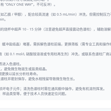
ONLY ONE WAY”，不可反冲）。
乙腈 / 甲醇），配合较高流速（如 0.5 mL/min）冲洗，但需控制
min。
烧杯中超声 10 - 15 分钟（注意避免超声直接震动色谱柱），辅助溶
、缓冲盐结晶）堵塞，需拆解色谱柱前端，更换筛板（需专业工具和操作
 0.1 mol/L 硝酸铵溶液或专用柱再生剂）冲洗，或联系色谱柱厂商
质进入色谱柱。
脱气，避免微生物滋生或盐类结晶。
定期更换以延长分析柱寿命。
色谱柱并密封保存，避免水相残留导致微生物生长。
损坏电子元件；清洗色谱柱时需在通风橱中操作，避免有机溶剂挥发。
、样品类型等，便于技术人员快速定位问题。