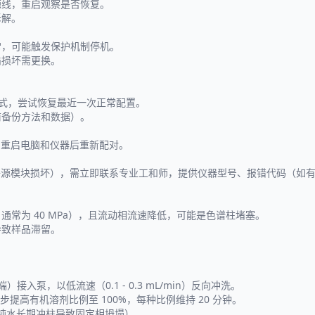
源线，重启观察是否恢复。
拆解。
常，可能触发保护机制停机。
扇损坏需更换。
全模式，尝试恢复最近一次正常配置。
前备份方法和数据）。
正常，重启电脑和仪器后重新配对。
离子源模块损坏），需立即联系专业工和师，提供仪器型号、报错代码（如
常为 40 MPa），且流动相流速降低，可能是色谱柱堵塞。
导致样品滞留。
入泵，以低流速（0.1 - 0.3 mL/min）反向冲洗。
分钟，再逐步提高有机溶剂比例至 100%，每种比例维持 20 分钟。
免纯水长期冲柱导致固定相坍塌）。