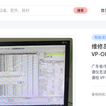
首
搜索
检验/实
维修岛
VP-O
广东省/
谱仪无
谱柱 VP
发布时间：20