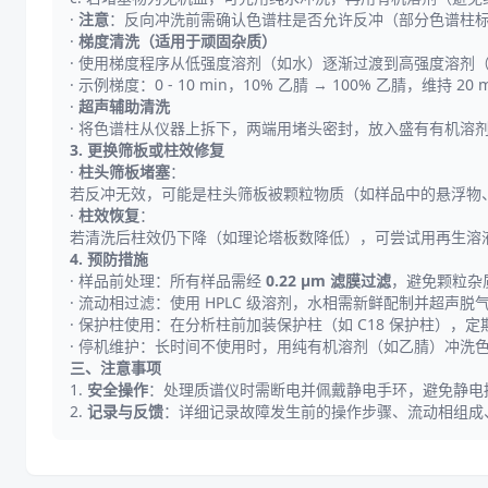
·
注意
：反向冲洗前需确认色谱柱是否允许反冲（部分色谱柱标有 “
·
梯度清洗（适用于顽固杂质）
· 使用梯度程序从低强度溶剂（如水）逐渐过渡到高强度溶剂（如
· 示例梯度：0 - 10 min，10% 乙腈 → 100% 乙腈，维持 20 
·
超声辅助清洗
· 将色谱柱从仪器上拆下，两端用堵头密封，放入盛有有机溶剂的
3. 更换筛板或柱效修复
·
柱头筛板堵塞
：
若反冲无效，可能是柱头筛板被颗粒物质（如样品中的悬浮物
·
柱效恢复
：
若清洗后柱效仍下降（如理论塔板数降低），可尝试用再生溶液（如
4. 预防措施
· 样品前处理：所有样品需经
0.22 μm 滤膜过滤
，避免颗粒杂
· 流动相过滤：使用 HPLC 级溶剂，水相需新鲜配制并超声
· 保护柱使用：在分析柱前加装保护柱（如 C18 保护柱），
· 停机维护：长时间不使用时，用纯有机溶剂（如乙腈）冲洗
三、注意事项
1.
安全操作
：处理质谱仪时需断电并佩戴静电手环，避免静电
2.
记录与反馈
：详细记录故障发生前的操作步骤、流动相组成