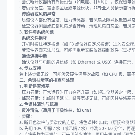
· 尝试断开仪器所有外接设备（如电脑、打印机），仅保留电
· 若仍无反应，需更换主板或电源模块，非专业人员请勿自行
·
传感器或风扇异常
· 质谱仪内部设有温度、压力传感器，若风扇故障导致散热异
· 检查仪器侧面或底部风扇是否转动，清理风扇口灰尘，若风
3. 软件与系统问题
·
系统文件损坏
· 开机时按住特定按键（如 F8 或仪器自定义按键）进入安
· 若软件界面无法加载，可能需重新安装仪器控制软件（需提
·
通信连接中断
· 确认仪器与电脑的通信线（如 Ethernet 或 USB）连接
4. 专业支持
若上述步骤无效，可能涉及硬件深层次故障（如 CPU 板、
二、色谱柱堵塞的排查与处理
1. 判断是否堵塞
·
压力异常
：正常运行时压力突然升高（如超过仪器设定上限，通
·
峰形异常
：出峰时间延长、峰展宽或无峰，可能因柱头堵塞
2. 色谱柱清洗与疏通
·
反冲清洗（适用于非极性柱，如 C18）
·
步骤
：
a. 断开色谱柱与质谱仪的连接，将色谱柱出口端（原接检测器端）接
b. 先用 10% 甲醇 / 水（或乙腈 / 水）冲洗 30 - 60 
c. 若堵塞物为无机盐，可先用纯水冲洗，再用有机溶剂（避