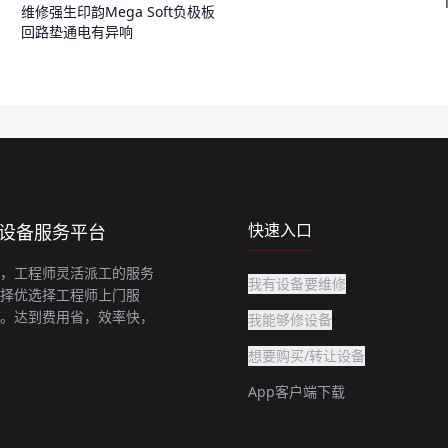
维修强生印韵Mega Soft负极板
回路垫通电有异响
快速入口
上设备服务平台
，工程师灵活派工的服务
我有设备要维修
择优选择工程师上门服
。达到费用省，效率快，
我能够修设备
想要购买/转让设备
App客户端下载