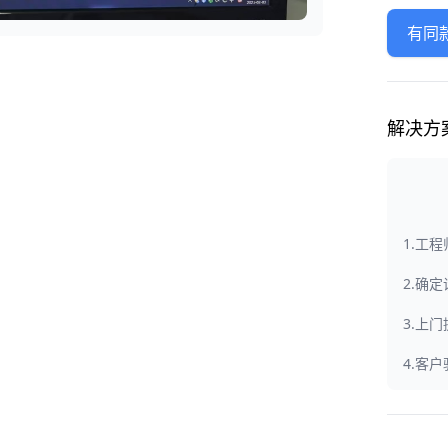
有同
解决方
1.工
2.确
3.上
4.客