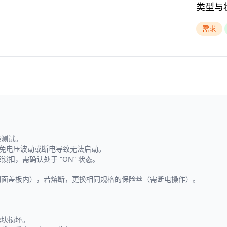
类型与
需求
线测试。
），避免电压波动或断电导致无法启动。
扣，需确认处于 “ON” 状态。
侧面盖板内），若熔断，更换相同规格的保险丝（需断电操作）。
。
模块损坏。