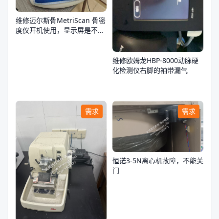
维修迈尔斯骨MetriScan 骨密
度仪开机使用，显示屏是不
亮，不通电
维修欧姆龙HBP-8000动脉硬
化检测仪右脚的袖带漏气
需求
需求
恒诺3-5N离心机故障，不能关
门