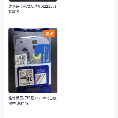
维修徕卡轮式切片机R2235刀
架故障
需求
维修标签打印纸TZ2-261;白底
黑字 36mm