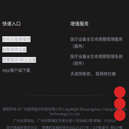
快速入口
增值服务
我有设备要维修
医疗设备全生命周期管理服务
（服务）
我能够修设备
医疗设备全生命周期管理系统
想要购买/转让设备
（软件）
App客户端下载
天成快医修，
医扬修仪器
版权所有 ©广州医扬医疗科技有限公司 CopyRight ©Guangzhou YiYang Medical
Technology Co.,Ltd.
广州总部地址：广州市黄埔区开源大道11号B8栋2楼 邮编：510530
医疗器械经营许可证：
粤穗药监械经营许20221271号
| ICP备案号:
粤ICP备