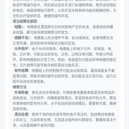
枕调节等操作指令，然后将这些信号进行处理和转换，再传送给相应
的电机、电磁阀等执行部件，从而实现牙椅各种功能的精确控制，为
牙科诊疗提供舒适、便捷的操作环境。
常见故障及原因
·
短路
2：电路板处潮湿部位长时间放电产生的余渣，或者接线排螺
丝松脱，都可能导致短路情况的发生。
·
接触不良
2：电路板上的对插件不紧、松动或氧化，会使电路无法
正常导通，进而影响牙椅相关功能的实现。
·
元件损坏
：由于长时间使用，电路板上的电子元件，如电容、电
阻、芯片等，可能会出现老化、过热、过电压等问题，导致元件损
坏，影响电路板的正常工作。例如，电容鼓包可能会影响电路的稳定
性；芯片故障可能导致牙椅的某些功能失灵。
·
软件故障
：电路板上的控制程序可能会出现错误、漏洞或版本不兼
容等问题，导致牙椅的操作出现异常，如功能无法正常开启、运行过
程中出现死机等现象。
维修方法
·
外观检查
：首先关闭牙椅电源，仔细查看电路板表面是否有明显的
烧焦痕迹、元件损坏、线路断裂等情况。若发现有损坏的元件，需及
时更换相同型号的元件。对于松动的接线排螺丝，要重新拧紧，确保
连接牢固。
·
清洁处理
：使用干净的软布或专用的电子清洁剂，轻轻擦拭电路板
上的灰尘、污垢和氧化物，尤其是对插件和引脚部位，要确保清洁干
净，以改善接触不良的问题。