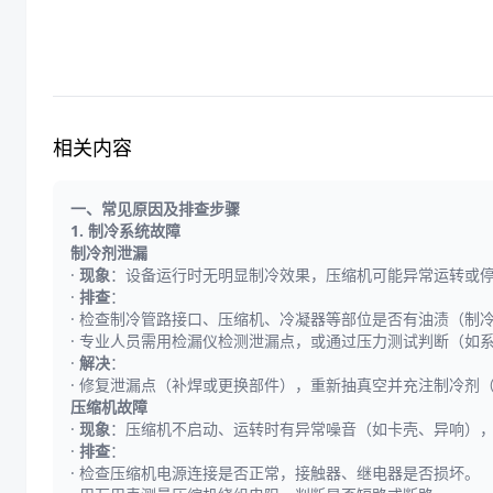
相关内容
一、常见原因及排查步骤
1. 制冷系统故障
制冷剂泄漏
·
现象
：设备运行时无明显制冷效果，压缩机可能异常运转或
·
排查
：
· 检查制冷管路接口、压缩机、冷凝器等部位是否有油渍（制
· 专业人员需用检漏仪检测泄漏点，或通过压力测试判断（如
·
解决
：
· 修复泄漏点（补焊或更换部件），重新抽真空并充注制冷剂
压缩机故障
·
现象
：压缩机不启动、运转时有异常噪音（如卡壳、异响）
·
排查
：
· 检查压缩机电源连接是否正常，接触器、继电器是否损坏。