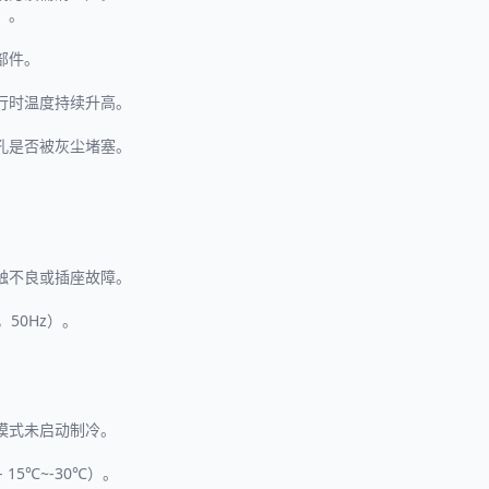
）。
部件。
行时温度持续升高。
孔是否被灰尘堵塞。
触不良或插座故障。
50Hz）。
模式未启动制冷。
5℃~-30℃）。