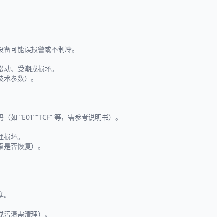
。
设备可能误报警或不制冷。
松动、受潮或损坏。
技术参数）。
“E01”“TCF” 等，需参考说明书）。
理损坏。
察是否恢复）。
塞。
或污渍需清理）。