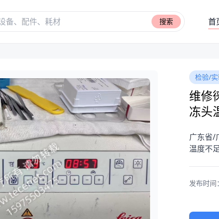
首
搜索
检验/实
维修徕
冻头
广东省/
温度不
发布时间：20