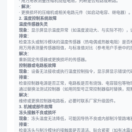
· 用万用表测量压缩机绕组电阻，判断是否短路或断路。
·
解决
：
· 更换损坏的压缩机或相关电路元件（如启动电容、继电器）
2. 温度控制系统故障
温度传感器失灵
现象
：显示屏显示温度异常（如温度波动大、与实际不符），
排查
：
检查冻头或制冷模块的温度传感器（热电偶或热敏电阻）是否
用万用表测量传感器阻值，与标准值对比（参考用户手册中的
解决
：
重新固定传感器或更换损坏的传感器。
控制器或电路板故障
现象
：设备无法接收或执行温度控制指令，显示屏显示错误代码（如 
排查
：
检查控制器电源是否正常，电路板是否有烧蚀、电容鼓包等物
通过替换法测试控制器（如用同型号正常控制器临时替换，观
解决
：
维修或更换控制器电路板，必要时联系厂家升级固件。
3. 机械或部件故障
冻头接触不良或损坏
现象
：冻头温度无法降低，可能因导热不良或内部制冷管路堵
排查
：
检查冻头与制冷模块的接触面是否清洁、贴合紧密（如有冰霜