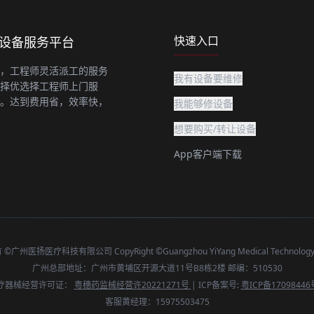
快速入口
上设备服务平台
，工程师灵活派工的服务
我有设备要维修
择优选择工程师上门服
。达到费用省，效率快，
我能够修设备
想要购买/转让设备
App客户端下载
广州医扬医疗科技有限公司 CopyRight ©Guangzhou YiYang Medical Technology C
广州总部地址：广州市黄埔区开源大道11号B8栋2楼 邮编：510530
疗器械经营许可证：
粤穗药监械经营许20221271号
| ICP备案号:
粤ICP备17098446
客服黄经理：15975503475