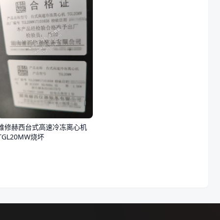
维修赫西台式高速冷冻离心机
TGL20MW烧坏