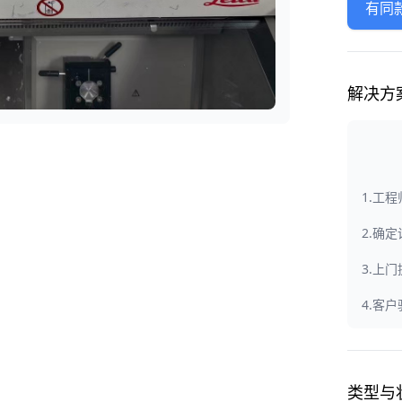
有同
解决方
1.工
2.确
3.上
4.客
类型与