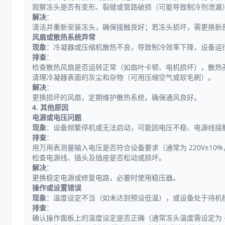
观察冻头是否有变形、裂缝或管路破损（可能导致制冷剂泄漏
解决
：
清洁并重新安装冻头，确保接触良好；若冻头损坏，需更换新
风扇或散热系统异常
现象
：冷凝器或压缩机散热不良，导致制冷效率下降，设备运
排查
：
检查散热风扇是否运转正常（如扇叶卡顿、电机损坏），散热
清理冷凝器表面的灰尘和杂物（可用压缩空气或软毛刷）。
解决
：
更换损坏的风扇，定期维护散热系统，确保通风良好。
4. 其他原因
电源或电压问题
现象
：设备频繁停机或无法启动，可能因电压不稳、电源线接
排查
：
用万用表测量输入电压是否符合设备要求（通常为 220V±10%，
检查电源线、插头及插座是否松动或损坏。
解决
：
更换稳定电源或修复电路，必要时使用稳压器。
操作或设置错误
现象
：温度设定不当（如未达到预设低温），或设备处于待机
排查
：
确认操作面板上的温度设定是否正确（通常冻头温度需设定为 - 1