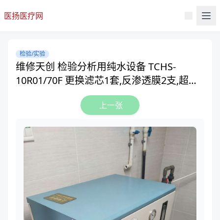
医扬医疗网
检验/实验
维修天创 检验分析用纯水设备 TCHS-
10R01/70F 更换滤芯1套,反渗透膜2支,超纯
化柱3套
上一张