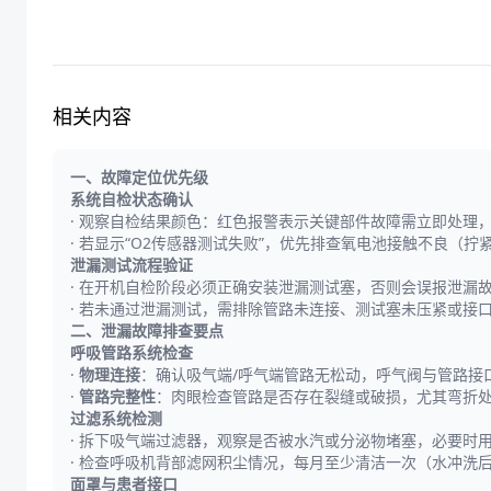
相关内容
一、故障定位优先级
系统自检状态确认
·
观察自检结果颜色：红色报警表示关键部件故障需立即处理
·
若显示“O2传感器测试失败”，优先排查氧电池接触不良（
泄漏测试流程验证
·
在开机自检阶段必须正确安装泄漏测试塞，否则会误报泄漏
·
若未通过泄漏测试，需排除管路未连接、测试塞未压紧或接
二、泄漏故障排查要点
呼吸管路系统检查
·
物理连接
：确认吸气端/呼气端管路无松动，呼气阀与管路接
·
管路完整性
：肉眼检查管路是否存在裂缝或破损，尤其弯折
过滤系统检测
·
拆下吸气端过滤器，观察是否被水汽或分泌物堵塞，必要时
·
检查呼吸机背部滤网积尘情况，每月至少清洁一次（水冲洗
面罩与患者接口