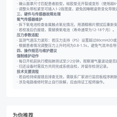
·
确认面罩尺寸匹配患者脸型，硅胶垫无开裂或变形（使用超6
·
调整头带松紧至可插入1-2指宽度，避免因睡眠姿势变化导致
三、硬件与传感器故障处理
氧气传感器维护
·
拆下氧电池检查金属触点氧化情况，用酒精棉片擦拭后重新安装
·
若校准后仍报错，需替换氧电池（寿命通常为12-18个月）。
压力参数适配
·
监测气道压力波形：若压力支持（PS）设置超过80cmH2O
·
根据患者情况调整压力上升时间为0.8-1.5s，避免气流冲击
四、操作规范与维护建议
强制维护动作
·
每日开机前执行模拟肺测试至少2分钟，观察潮气量波动是否超出
·
归还设备时需双方共同完成系统自检，并留存检测记录。
技术支援流程
·
若自检持续报错且排查无效，需联系厂家进行监控板程序刷
·
涉及电路维修时禁止自行拆解，应由持证工程师操作。
为你推荐