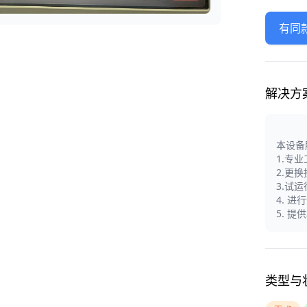
有同
解决方
本设备
1.专
2.更
3.试
4. 
5. 
类型与