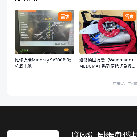
需求
需求
维修迈瑞Mindray SV300呼吸
维修德国万曼（Weinmann）
机氧电池
MEDUMAT 系列便携式急救转
运呼吸机开不了机
广东省，广州
【修仪器】-医扬医疗网线