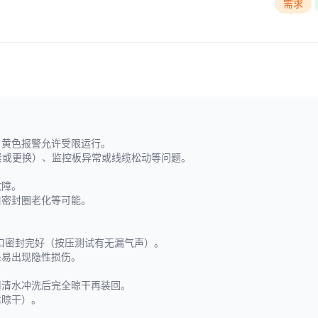
需求
，黄色报警允许受限运行。
拧紧或更换）、监控板异常或线缆松动等问题。
故障。
口密封圈老化等可能。
口密封完好（按压测试有无漏气声）。
处易出现隐性损伤。
用清水冲洗后完全晾干再装回。
后晾干）。