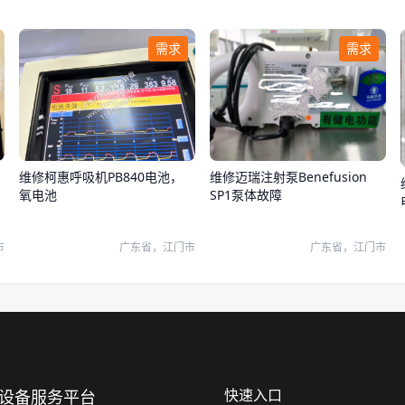
需求
需求
维修柯惠呼吸机PB840电池，
维修迈瑞注射泵Benefusion
氧电池
SP1泵体故障
市
广东省，江门市
广东省，江门市
快速入口
上设备服务平台