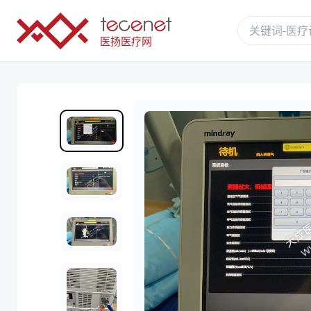
医扬医疗网