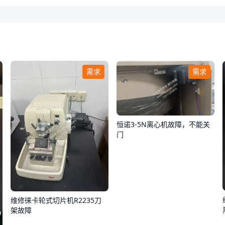
需求
需求
恒诺3-5N离心机故障，不能关
门
维修徕卡轮式切片机R2235刀
架故障