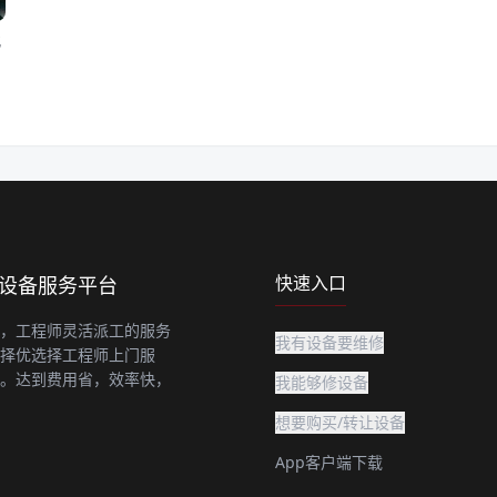
化
快速入口
上设备服务平台
，工程师灵活派工的服务
我有设备要维修
择优选择工程师上门服
。达到费用省，效率快，
我能够修设备
想要购买/转让设备
App客户端下载