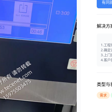
有同
解决方
1.工
2.确
3.上
4.客
类型与
需求