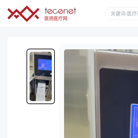
医扬医疗网