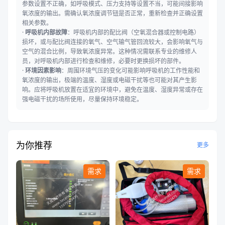
参数设置不正确，如呼吸模式、压力支持等设置不当，可能间接影响
氧浓度的输出。需确认氧浓度调节钮是否正常，重新检查并正确设置
相关参数。
·
呼吸机内部故障
：呼吸机内部的配比阀（空氧混合器或控制电路）
损坏，或与配比阀连接的氧气、空气输气管回流较大，会影响氧气与
空气的混合比例，导致氧浓度异常。这种情况需联系专业的维修人
员，对呼吸机内部进行检查和维修，必要时更换损坏的部件。
·
环境因素影响
：周围环境气压的变化可能影响呼吸机的工作性能和
氧浓度的输出，极端的温度、湿度或电磁干扰等也可能对其产生影
响。应将呼吸机放置在适宜的环境中，避免在温度、湿度异常或存在
强电磁干扰的场所使用，尽量保持环境稳定。
为你推荐
更多
需求
需求