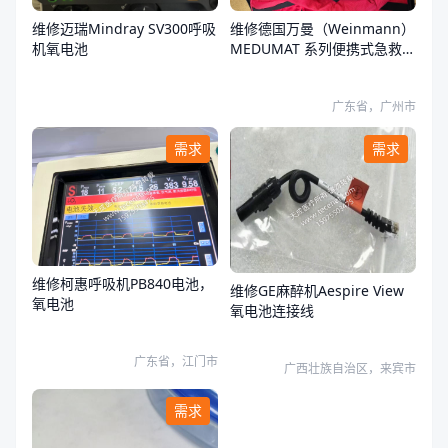
维修迈瑞Mindray SV300呼吸
维修德国万曼（Weinmann）
机氧电池
MEDUMAT 系列便携式急救转
运呼吸机开不了机
广东省，广州市
需求
需求
维修柯惠呼吸机PB840电池，
维修GE麻醉机Aespire View
氧电池
氧电池连接线
广东省，江门市
广西壮族自治区，来宾市
需求