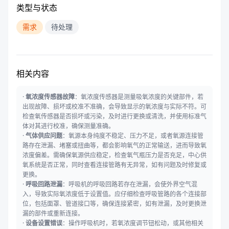
类型与状态
需求
待处理
相关内容
·
氧浓度传感器故障
：氧浓度传感器是测量吸氧浓度的关键部件，若
出现故障、损坏或校准不准确，会导致显示的氧浓度与实际不符。可
检查氧传感器是否损坏或污染，及时进行更换或清洗，并使用标准气
体对其进行校准，确保测量准确。
·
气体供应问题
：氧源本身纯度不稳定、压力不足，或者氧源连接管
路存在泄漏、堵塞或扭曲等，都会影响氧气的正常输送，进而导致氧
浓度偏差。需确保氧源供应稳定，检查氧气瓶压力是否充足，中心供
氧系统是否正常，同时查看连接管路有无异常，如有问题及时修复或
更换。
·
呼吸回路泄漏
：呼吸机的呼吸回路若存在泄漏，会使外界空气混
入，导致实际氧浓度低于设置值。应仔细检查呼吸管路的各个连接部
位，包括面罩、管道接口等，确保连接紧密，如有泄漏，及时更换泄
漏的部件或重新连接。
·
设备设置错误
：操作呼吸机时，若氧浓度调节钮松动，或其他相关