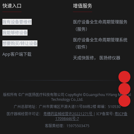
快速入口
增值服务
我有设备要维修
医疗设备全生命周期管理服务
（服务）
我能够修设备
医疗设备全生命周期管理系统
想要购买/转让设备
（软件）
App客户端下载
天成快医修，
医扬修仪器
版权所有 ©广州医扬医疗科技有限公司 CopyRight ©Guangzhou YiYang Medical
Technology Co.,Ltd.
广州总部地址：广州市黄埔区开源大道11号B8栋2楼 邮编：510530
医疗器械经营许可证：
粤穗药监械经营许20221271号
| ICP备案号:
粤ICP备
17098446号-7
客服黄经理：15975503475