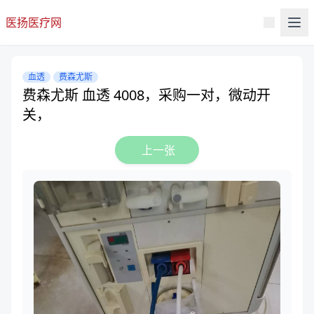
医扬医疗网
血透
费森尤斯
费森尤斯 血透 4008，采购一对，微动开
关，
上一张