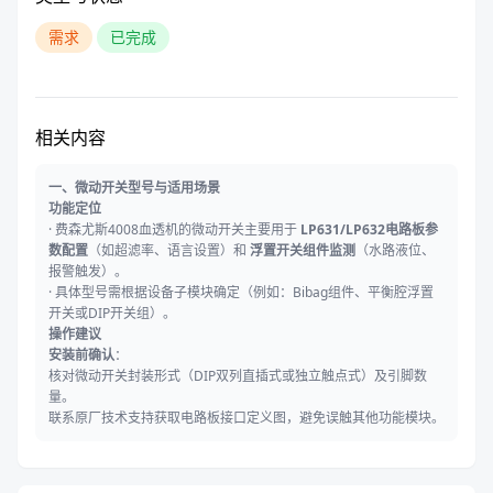
需求
已完成
相关内容
一、微动开关型号与适用场景
功能定位
· 费森尤斯4008血透机的微动开关主要用于
LP631/LP632电路板参
数配置
（如超滤率、语言设置）和
浮置开关组件监测
（水路液位、
报警触发）。
· 具体型号需根据设备子模块确定（例如：Bibag组件、平衡腔浮置
开关或DIP开关组）。
操作建议
安装前确认
：
核对微动开关封装形式（DIP双列直插式或独立触点式）及引脚数
量。
联系原厂技术支持获取电路板接口定义图，避免误触其他功能模块。