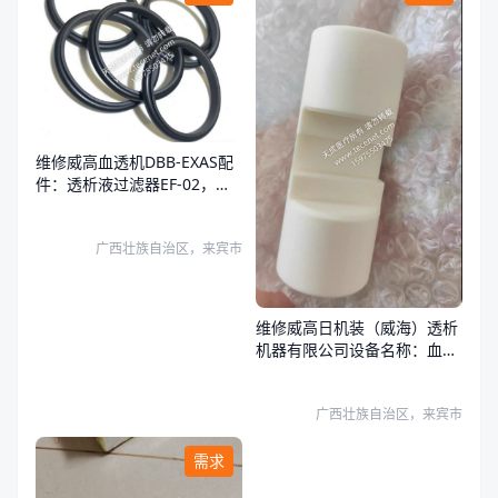
维修威高血透机DBB-EXAS配
件：透析液过滤器EF-02，复
式泵柱塞X95-000500，复式
泵密封圈:S03-015A01，
广西壮族自治区，来宾市
维修威高日机装（威海）透析
机器有限公司设备名称：血液
透析机（血液透析设备），设
备型号：DBB-27C，复式泵基
广西壮族自治区，来宾市
座X95-000300，复式泵柱塞
X95-000500
需求