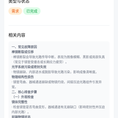
类型与状态
需求
已完成
相关内容
一、常见故障原因
棒镜断裂或位移
· 棒镜断裂会导致光路传导中断，表现为图像模糊、黑影或局部失真
（常见于镜管受撞击或长期应力疲劳）。
光学系统污染或密封失效
· 物镜崩缺、内部进水或脱胶导致光路污染，影响成像清晰度。
物理结构性损伤
· 镜管弯曲、器械通道崩缺或物镜灼烧，间接压迫光路组件引发异
常。
二、核心排查步骤
（一）外观检查
镜体完整性
· 检查镜管是否弯曲变形，器械通道有无崩缺口（影响密封性并压迫
内部光路）。
前端物镜状态