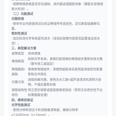
· 观察物镜表面是否存在崩缺、烧灼痕迹或脱胶现象（需配合显微镜
放大检测）。
（二）功能测试
光路检测
· 使用专业内窥镜测试仪验证棒镜传导连续性，定位断裂或偏移位
置。
密封性测试
· 加压检测光学系统是否进水（浸泡后观察内部是否起雾或出现水
渍）。
三、典型解决方案
故障类型
具体措施
拆卸光学系统，更换匹配规格的棒镜组并重新校准光路
棒镜断裂
（需专用工装固定）
物镜脱胶/
更换新物镜组件，清理残留胶体后使用医用级密封胶重
崩缺
新粘合并固化
逐级拆解光路，使用无水乙醇+超声波清洗机清除污染
光路污染
物，干燥后重新封装
镜管结构性
矫正变形镜管或直接更换受损段（若矫正后密封性不达
损伤
标需报废处理）
四、维修后验证
光学性能测试
· 使用分辨率测试卡检测图像清晰度，确保分辨率
≥7.02IP/mm（L=10mm）。