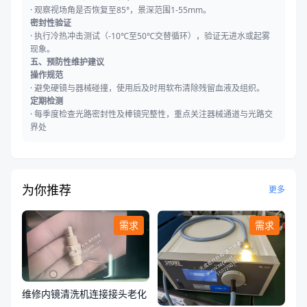
· 观察视场角是否恢复至85°，景深范围1-55mm。
密封性验证
· 执行冷热冲击测试（-10℃至50℃交替循环），验证无进水或起雾
现象。
五、预防性维护建议
操作规范
· 避免硬镜与器械碰撞，使用后及时用软布清除残留血液及组织。
定期检测
· 每季度检查光路密封性及棒镜完整性，重点关注器械通道与光路交
界处
为你推荐
更多
需求
需求
维修内镜清洗机连接接头老化