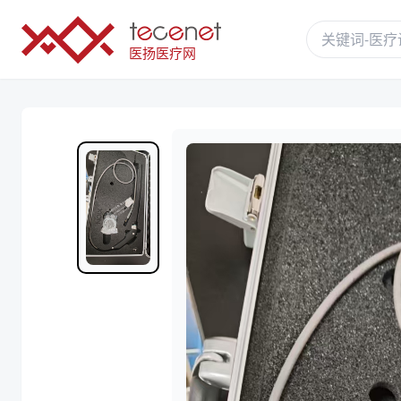
医扬医疗网