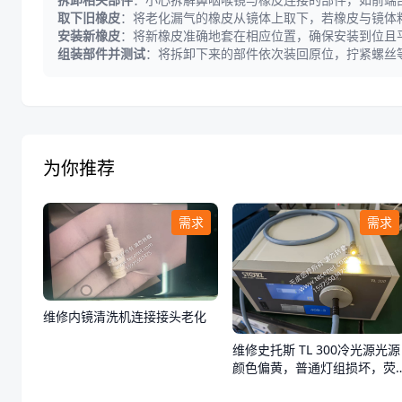
取下旧橡皮
：将老化漏气的橡皮从镜体上取下，若橡皮与镜体
安装新橡皮
：将新橡皮准确地套在相应位置，确保安装到位且
组装部件并测试
：将拆卸下来的部件依次装回原位，拧紧螺丝
为你推荐
需求
需求
维修内镜清洗机连接接头老化
维修史托斯 TL 300冷光源光源
颜色偏黄，普通灯组损坏，荧
光灯组正常