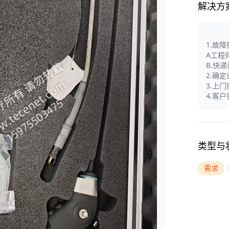
解决方
1.故
A工程
B.快
2.确
3.上
4.客
类型与
需求