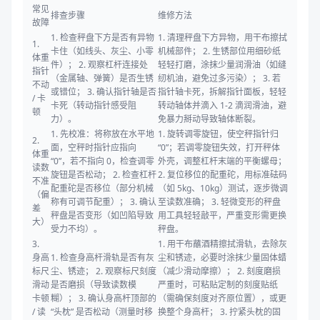
常见
排查步骤
维修方法
故障
1. 检查秤盘下方是否有异物
1. 清理秤盘下方异物，用干布擦拭
1.
卡住（如线头、灰尘、小零
机械部件； 2. 生锈部位用细砂纸
体重
件）； 2. 观察杠杆连接处
轻轻打磨，涂抹少量润滑油（如缝
指针
（金属轴、弹簧）是否生锈
纫机油，避免过多污染）； 3. 若
不动
或错位； 3. 确认指针轴是否
指针轴卡死，拆解指针面板，轻轻
/ 卡
卡死（转动指针感受阻
转动轴体并滴入 1-2 滴润滑油，避
顿
力）。
免暴力掰动导致轴体断裂。
1. 先校准：将称放在水平地
1. 旋转调零旋钮，使空秤指针归
2.
面，空秤时指针应指向
“0”；若调零旋钮失效，打开秤体
体重
“0”，若不指向 0，检查调零
外壳，调整杠杆末端的平衡螺母；
读数
旋钮是否松动； 2. 检查杠杆
2. 复位移位的配重砣，用标准砝码
不准
配重砣是否移位（部分机械
（如 5kg、10kg）测试，逐步微调
（偏
称有可调节配重）； 3. 确认
至读数准确； 3. 轻微变形的秤盘
差
秤盘是否变形（如凹陷导致
用工具轻轻敲平，严重变形需更换
大）
受力不均）。
秤盘。
3.
1. 用干布蘸酒精擦拭滑轨，去除灰
身高
1. 检查身高杆滑轨是否有灰
尘和锈迹，必要时涂抹少量固体蜡
标尺
尘、锈迹； 2. 观察标尺刻度
（减少滑动摩擦）； 2. 刻度磨损
滑动
是否磨损（导致读数模
严重时，可粘贴定制的刻度贴纸
卡顿
糊）； 3. 确认身高杆顶部的
（需确保刻度对齐原位置），或更
/ 读
“头枕” 是否松动（测量时移
换整个身高杆； 3. 拧紧头枕的固