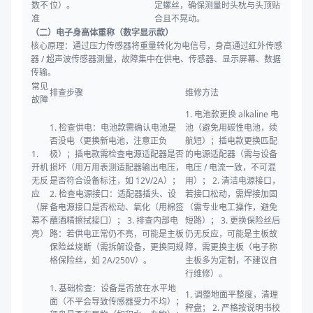
数不
位）。
定螺丝，确保测量时头枕与头顶贴
准
合且不晃动。
（二）电子身高体重称（数字显示款）
核心原理：通过压力传感器将重量转化为电信号，身高通过红外传感
器 / 超声波传感器测量，故障集中在供电、传感器、显示屏幕、数据
传输。
常见
排查步骤
维修方法
故障
1. 电池款更换 alkaline 电
1. 检查供电：电池款需确认电池是
池（避免用碳性电池，续
否没电（更换新电池，注意正负
航短）；插电款更换匹配
1.
极）；插电款需检查电源适配器是否
的电源适配器（需与设备
开机
损坏（用万用表测适配器输出电压，
电压 / 电流一致，不可混
无反
是否符合设备标注，如 12V/2A）；
用）； 2. 清洁电源接口，
应
2. 检查电源接口：适配器插头、设
若接口松动，需焊接加固
（屏
备电源接口是否松动、氧化（用棉签
（需专业电工操作，避免
幕不
蘸酒精擦拭接口）； 3. 排查内部电
短路）； 3. 更换保险丝后
亮）
路：若供电正常仍不亮，可能是主板
仍无反应，可能是主板故
保险丝烧断（需拆解设备，更换同规
障，需更换主板（电子称
格保险丝，如 2A/250V）。
主板多为定制，不建议自
行维修）。
1. 基础检查：设备是否放在水平地
1. 调整地面平整度，清理
面（不平会导致传感器受力不均）；
秤盘； 2. 严格按说明书校