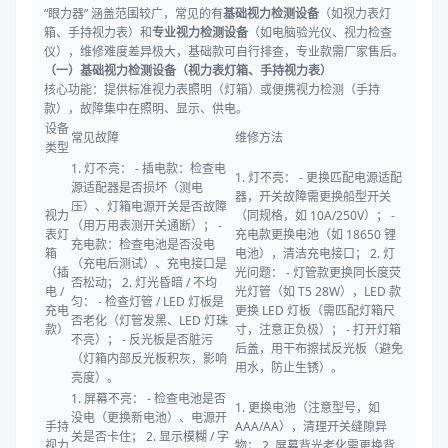
“眼力器” 涵盖范围较广，常见的有
基础视力检测设备
（如视力表灯
箱、手持视力表）和
专业视力检测设备
（如电脑验光仪、视力检查
仪），维修难度差异极大，基础款可自行排查，专业款需厂家售后。
（一）基础视力检测设备（视力表灯箱、手持视力表）
核心功能：提供标准视力表照明（灯箱）或便携视力检测（手持
款），故障集中在照明、显示、供电。
设备
常见故障
维修方法
类型
1. 灯不亮： - 插电款：检查电
1. 灯不亮： - 更换匹配电源适配
源适配器是否损坏（测电
器，开关故障需更换船型开关
压）、灯箱电源开关是否故障
视力
（同规格，如 10A/250V）； -
（用万用表测开关通断）； -
表灯
充电款更换电池（如 18650 锂
充电款：检查电池是否没电
箱
电池），清洁充电接口； 2. 灯
（充电后测试）、充电接口是
（插
光问题： - 灯管款更换同长度荧
否松动； 2. 灯光昏暗 / 不均
电 /
光灯管（如 T5 28W），LED 款
匀： - 检查灯管 / LED 灯板是
充电
更换 LED 灯板（需匹配灯箱尺
否老化（灯管发黑、LED 灯珠
款）
寸，注意正负极）； - 打开灯箱
不亮）； - 反光板是否脏污
后盖，用干布擦拭反光板（避免
（灯箱内部反光板积灰，影响
用水，防止生锈）。
亮度）。
1. 屏幕不亮： - 检查电池是否
1. 更换电池（注意型号，如
没电（更换新电池）、电源开
手持
AAA/AA），清理开关缝隙异
关是否卡住； 2. 显示模糊 / 字
视力
物； 2. 屏幕背光老化需更换背