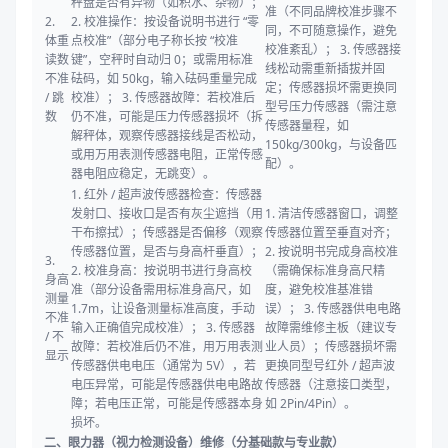
秤盘是否有异物（如积水、杂物）；
准（不同品牌校准步骤不
2.
2. 校准操作：按设备说明书进行 “零
同，不可随意操作，避免
体重
点校准”（部分电子称长按 “校准
校准紊乱）； 3. 传感器接
读数
键”，空秤时自动归 0；或需用标准
线松动需重新插拔并固
不准
砝码，如 50kg，输入砝码重量完成
定；传感器损坏需更换同
/ 跳
校准）； 3. 传感器故障：若校准后
型号压力传感器（需注意
数
仍不准，可能是压力传感器损坏（拆
传感器量程，如
解秤体，观察传感器接线是否松动，
150kg/300kg，与设备匹
或用万用表测传感器电阻，正常传感
配）。
器电阻应稳定，无跳变）。
1. 红外 / 超声波传感器检查：传感器
发射口、接收口是否有灰尘遮挡（用
1. 清洁传感器窗口，调整
干布擦拭）；传感器是否偏移（观察
传感器位置至垂直对齐；
传感器位置，是否与身高杆垂直）；
2. 按说明书完成身高校准
3.
2. 校准身高：按说明书进行身高校
（需确保标准身高尺精
身高
准（部分设备需用标准身高尺，如
度，避免校准基准错
测量
1.7m，让设备测量标准高度，手动
误）； 3. 传感器供电电路
不准
输入正确值完成校准）； 3. 传感器
故障需维修主板（建议专
/ 不
故障：若校准后仍不准，用万用表测
业人员）；传感器损坏需
显示
传感器供电电压（通常为 5V），若
更换同型号红外 / 超声波
电压异常，可能是传感器供电电路故
传感器（注意接口类型，
障；若电压正常，可能是传感器本身
如 2Pin/4Pin）。
损坏。
二、眼力器（视力检测设备）维修（分基础款与专业款）