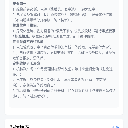
安全第一
：
1. 维修前务必断开电源（拔插头、取电池），避免触电；
2. 电子设备拆解时，使用绝缘螺丝刀（避免短路），记录螺丝位置
（不同规格螺丝分开存放，防止装错）。
校准优先于维修
：
1. 身高体重称、视力设备的 “读数不准”，优先按说明书进行
零点校准
/ 标准校准
，多数情况是校准紊乱导致，而非硬件故障。
专业设备不自行拆解
：
1. 电脑验光仪、电子身高体重称的主板、传感器、光学部件为定制
件，自行维修（如焊接、更换非原厂零件）会破坏设备精度，甚至导
致设备报废，需售后。
定期维护延长寿命
：
1. 机械款：每 3 个月清理机械部件灰尘，涂抹少量润滑油（避免过
多）；
2. 电子款：避免秤盘 / 设备进水（防水等级多为 IPX4，不可浸
泡），定期清洁传感器窗口；
3. 视力灯箱：避免长时间连续开机（LED 灯板连续工作建议不超过 8
小时，防止过热老化）。
为你推荐
更多