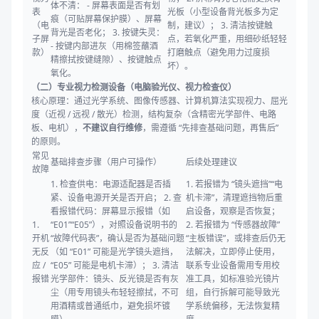
体不清： - 屏幕表面是否有划
表
光板（小型设备背光板多为定
痕（可贴屏幕保护膜）、屏幕
（电
制，建议）； 3. 清洁按键触
背光是否老化； 3. 按键失灵：
子屏
点，若氧化严重，用细砂纸轻轻
- 按键内部进灰（用棉签蘸酒
款）
打磨触点（避免用力过度损
精擦拭按键缝隙）、按键触点
坏）。
氧化。
（二）专业视力检测设备（电脑验光仪、视力检查仪）
核心原理：通过光学系统、图像传感器、计算机算法实现视力、屈光
度（近视 / 远视 / 散光）检测，结构复杂（含精密光学部件、电路
板、电机），
不建议自行维修
，需遵循 “先排查基础问题，再售后”
的原则。
常见
基础排查步骤（用户可操作）
后续处理建议
故障
1. 检查供电：电源适配器是否插
1. 若报错为 “镜头遮挡”“电
紧、设备电源开关是否开启； 2. 查
机卡滞”，清理遮挡物后重
看报错代码：屏幕显示报错（如
启设备，观察是否恢复；
1.
“E01”“E05”），对照设备说明书的
2. 若报错为 “传感器故障”
开机
“故障代码表”，确认是否为基础问题
“主板错误”，或排查后仍无
无反
（如 “E01” 可能是光学镜头遮挡，
法解决，立即停止使用，
应 /
“E05” 可能是电机卡滞）； 3. 清洁
联系专业设备需用专用校
报错
光学部件：镜头、反光镜是否有灰
准工具，如标准验光镜片
尘（用专用镜头布轻轻擦拭，不可
组，自行拆解可能导致光
用酒精或普通纸巾，避免损坏镀
学系统偏移，无法恢复精