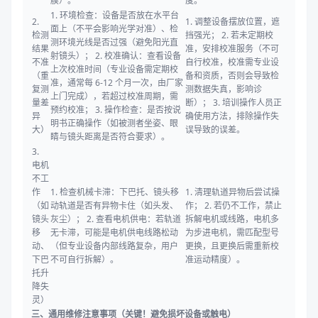
膜）。
度。
1. 环境检查：设备是否放在水平台
2.
1. 调整设备摆放位置，遮
面上（不平会影响光学对准）、检
检测
挡强光； 2. 若未定期校
测环境光线是否过强（避免阳光直
结果
准，安排校准服务（不可
射镜头）； 2. 校准确认：查看设备
不准
自行校准，校准需专业设
上次校准时间（专业设备需定期校
（重
备和资质，否则会导致检
准，通常每 6-12 个月一次，由厂家
复测
测数据失真，影响诊
上门完成），若超过校准周期，需
量差
断）； 3. 培训操作人员正
预约校准； 3. 操作检查：是否按说
异
确使用方法，排除操作失
明书正确操作（如被测者坐姿、眼
大）
误导致的误差。
睛与镜头距离是否符合要求）。
3.
电机
不工
作
1. 检查机械卡滞：下巴托、镜头移
1. 清理轨道异物后尝试操
（如
动轨道是否有异物卡住（如头发、
作； 2. 若仍不工作，禁止
镜头
灰尘）； 2. 查看电机供电：若轨道
拆解电机或线路，电机多
移
无卡滞，可能是电机供电线路松动
为步进电机，需匹配型号
动、
（但专业设备内部线路复杂，用户
更换，且更换后需重新校
下巴
不可自行拆解）。
准运动精度）。
托升
降失
灵）
三、通用维修注意事项（关键！避免损坏设备或触电）