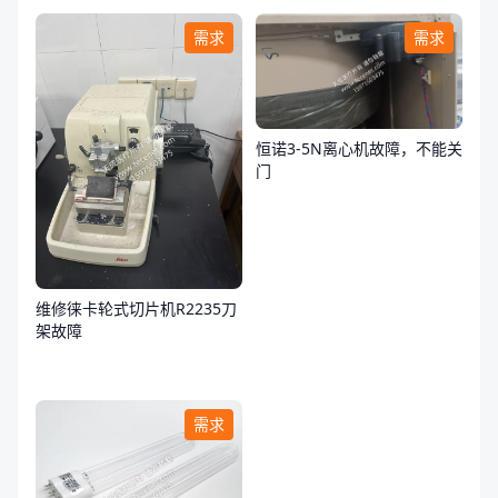
需求
需求
恒诺3-5N离心机故障，不能关
门
维修徕卡轮式切片机R2235刀
架故障
需求