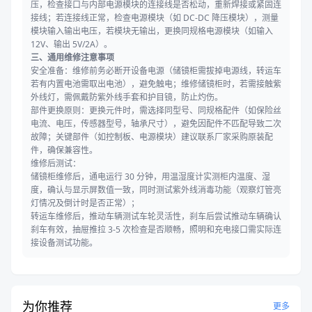
压，检查接口与内部电源模块的连接线是否松动，重新焊接或紧固连
接线；若连接线正常，检查电源模块（如 DC-DC 降压模块），测量
模块输入输出电压，若模块无输出，更换同规格电源模块（如输入
12V、输出 5V/2A）。
三、通用维修注意事项
安全准备：维修前务必断开设备电源（储镜柜需拔掉电源线，转运车
若有内置电池需取出电池），避免触电；维修储镜柜时，若需接触紫
外线灯，需佩戴防紫外线手套和护目镜，防止灼伤。
部件更换原则：更换元件时，需选择同型号、同规格配件（如保险丝
电流、电压，传感器型号，轴承尺寸），避免因配件不匹配导致二次
故障；关键部件（如控制板、电源模块）建议联系厂家采购原装配
件，确保兼容性。
维修后测试：
储镜柜维修后，通电运行 30 分钟，用温湿度计实测柜内温度、湿
度，确认与显示屏数值一致，同时测试紫外线消毒功能（观察灯管亮
灯情况及倒计时是否正常）；
转运车维修后，推动车辆测试车轮灵活性，刹车后尝试推动车辆确认
刹车有效，抽屉推拉 3-5 次检查是否顺畅，照明和充电接口需实际连
接设备测试功能。
为你推荐
更多