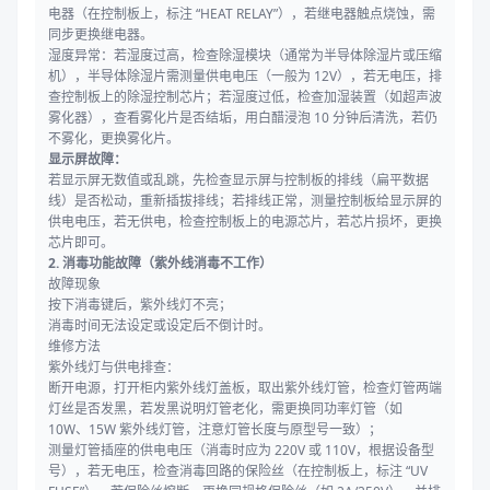
电器（在控制板上，标注 “HEAT RELAY”），若继电器触点烧蚀，需
同步更换继电器。
湿度异常：若湿度过高，检查除湿模块（通常为半导体除湿片或压缩
机），半导体除湿片需测量供电电压（一般为 12V），若无电压，排
查控制板上的除湿控制芯片；若湿度过低，检查加湿装置（如超声波
雾化器），查看雾化片是否结垢，用白醋浸泡 10 分钟后清洗，若仍
不雾化，更换雾化片。
显示屏故障：
若显示屏无数值或乱跳，先检查显示屏与控制板的排线（扁平数据
线）是否松动，重新插拔排线；若排线正常，测量控制板给显示屏的
供电电压，若无供电，检查控制板上的电源芯片，若芯片损坏，更换
芯片即可。
2. 消毒功能故障（紫外线消毒不工作）
故障现象
按下消毒键后，紫外线灯不亮；
消毒时间无法设定或设定后不倒计时。
维修方法
紫外线灯与供电排查：
断开电源，打开柜内紫外线灯盖板，取出紫外线灯管，检查灯管两端
灯丝是否发黑，若发黑说明灯管老化，需更换同功率灯管（如
10W、15W 紫外线灯管，注意灯管长度与原型号一致）；
测量灯管插座的供电电压（消毒时应为 220V 或 110V，根据设备型
号），若无电压，检查消毒回路的保险丝（在控制板上，标注 “UV