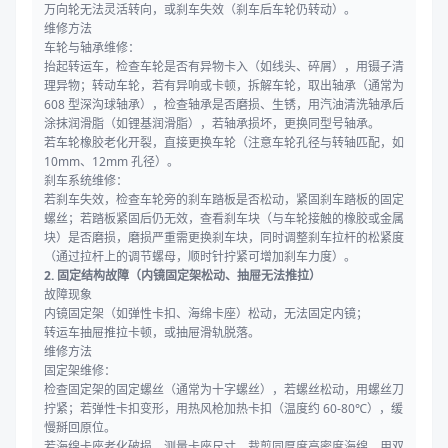
万向轮无法灵活转向，或刹车失效（刹车后车轮仍转动）。
维修方法
车轮与轴承维修：
抬起转运车，检查车轮是否有异物卡入（如线头、碎屑），用镊子清
理异物；转动车轮，若有异响或卡顿，拆解车轮，取出轴承（通常为
608 型深沟球轴承），检查轴承是否磨损、生锈，用汽油清洗轴承后
涂抹润滑脂（如锂基润滑脂），若轴承损坏，更换同型号轴承。
若车轮橡胶老化开裂，直接更换车轮（注意车轮孔径与转轴匹配，如
10mm、12mm 孔径）。
刹车系统维修：
若刹车失效，检查车轮旁的刹车踏板是否松动，紧固刹车踏板的固定
螺丝；若踏板紧固后仍无效，查看刹车块（与车轮接触的橡胶或金属
块）是否磨损，磨损严重需更换刹车块，同时调整刹车拉杆的松紧度
（通过拉杆上的调节螺母，顺时针拧紧可增加刹车力度）。
2. 固定结构故障（内镜固定架松动、抽屉无法推拉）
故障现象
内镜固定架（如弹性卡扣、海绵卡座）松动，无法固定内镜；
转运车抽屉推拉卡顿，或抽屉滑轨脱落。
维修方法
固定架维修：
检查固定架的固定螺丝（通常为十字螺丝），若螺丝松动，用螺丝刀
拧紧；若弹性卡扣变形，用热风枪加热卡扣（温度约 60-80℃），缓
慢掰回原位。
若海绵卡座老化破损，测量卡座尺寸，裁剪同厚度高密度海绵，用双