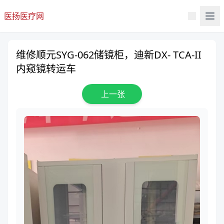
医扬医疗网
维修顺元SYG-062储镜柜，迪新DX- TCA-II
内窥镜转运车
上一张