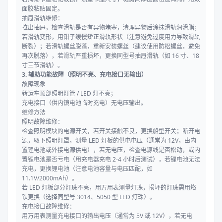
面胶粘贴固定。
抽屉滑轨维修：
拉出抽屉，检查滑轨是否有异物堵塞，清理异物后涂抹滑轨润滑脂；
若滑轨变形，用钳子缓慢矫正滑轨形状（注意避免过度用力导致滑轨
断裂）；若滑轨螺丝脱落，重新安装螺丝（建议使用防松螺丝，避免
再次脱落），若滑轨严重损坏，更换同型号抽屉滑轨（如 16 寸、18
寸三节滑轨）。
3. 辅助功能故障（照明不亮、充电接口无输出）
故障现象
转运车顶部照明灯管 / LED 灯不亮；
充电接口（供内镜电池临时充电）无电压输出。
维修方法
照明故障维修：
检查照明模块的电源开关，若开关接触不良，更换船型开关；断开电
源，取下照明灯罩，测量 LED 灯板的供电电压（通常为 12V，由内
置锂电池或外接电源供电），若无电压，检查电源线是否松动，或内
置锂电池是否亏电（用充电器充电 2-4 小时后测试），若锂电池无法
充电，更换锂电池（注意电池容量与电压匹配，如
11.1V/2000mAh）。
若 LED 灯板部分灯珠不亮，用万用表测量灯珠，损坏的灯珠需用烙
铁更换（选择同型号 3014、5050 型 LED 灯珠）。
充电接口故障维修：
用万用表测量充电接口的输出电压（通常为 5V 或 12V），若无电