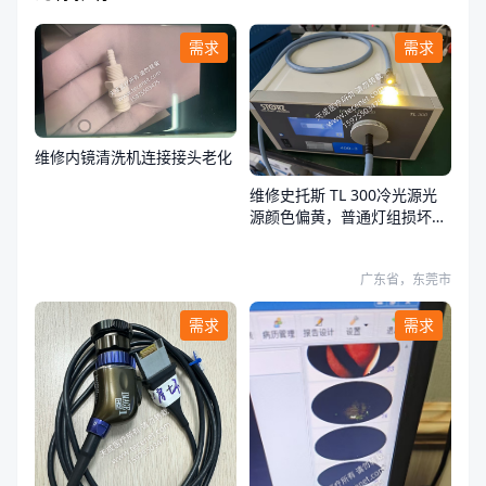
需求
需求
维修内镜清洗机连接接头老化
维修史托斯 TL 300冷光源光
源颜色偏黄，普通灯组损坏，
荧光灯组正常
广东省，东莞市
需求
需求