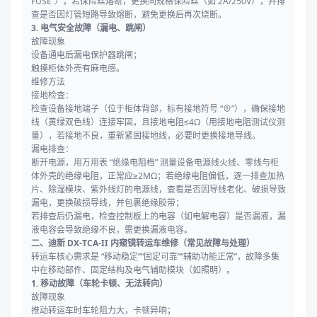
FUSE”），若保险丝熔断，更换同规格保险丝（如 2A/250V），并排
查是否因灯管短路导致熔断，避免更换后再次烧断。
3. 电气安全故障（漏电、跳闸）
故障现象
设备通电后漏电保护器跳闸；
触摸柜体外壳有麻电感。
维修方法
接地检查：
检查设备接地端子（位于柜体背部，标有接地符号 “⊕”），确保接地
线（黄绿双色线）连接牢固，且接地电阻≤4Ω（用接地电阻测试仪测
量），若接地不良，重新紧固接地线，必要时更换接地导线。
漏电排查：
断开电源，用万用表 “绝缘电阻档” 测量设备电源线火线、零线与柜
体外壳的绝缘电阻，正常应≥2MΩ；若绝缘电阻偏低，逐一排查加热
片、除湿模块、紫外线灯的电源线，查看是否因导线老化、破损导致
漏电，更换破损导线，并包裹绝缘胶带；
若排查后仍漏电，检查控制板上的电容（如电解电容）是否漏液，漏
液电容会导致绝缘不良，需更换漏液电容。
二、迪新 DX-TCA-II 内窥镜转运车维修（常见故障与处理）
转运车核心需求是 “移动稳定”“固定可靠”“辅助功能正常”，故障多集
中在移动部件、固定结构及电气辅助模块（如照明）。
1. 移动故障（车轮卡顿、无法转向）
故障现象
推动转运车时车轮阻力大，卡顿异响；