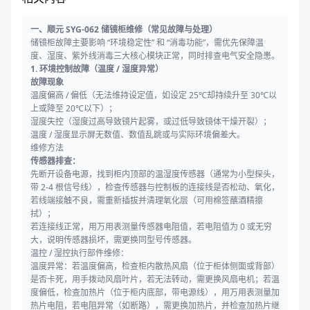
一、顺元 SYG-062 储镜柜维修（常见故障与处理）
储镜柜故障主要影响 “环境稳定性” 和 “消毒功能”，需优先保障温
度、湿度、紫外线消毒三大核心模块正常，同时排查电气安全隐患。
1. 环境控制故障（温度 / 湿度异常）
故障现象
温度偏高 / 偏低（无法维持设定值，如设定 25℃却持续升至 30℃以
上或降至 20℃以下）；
湿度失控（湿度过高导致镜片起雾，或过低导致镜体干燥开裂）；
温度 / 湿度显示屏无数值、数值乱跳或与实际环境偏差大。
维修方法
传感器排查：
先断开设备电源，找到柜内顶部的温湿度传感器（通常为小型探头，
带 2-4 根信号线），检查传感器与控制板的连接线是否松动、氧化，
若线端接触不良，需重新插拔并清理氧化层（可用棉签蘸酒精擦
拭）；
若连接线正常，用万用表测量传感器电阻值，若电阻值为 0 或无穷
大，说明传感器损坏，需更换同型号传感器。
温控 / 湿控执行部件维修：
温度异常：若温度偏高，检查柜内散热风扇（位于柜体侧面或背部）
是否卡死，用手拨动风扇叶片，若无法转动，需更换风扇电机；若温
度偏低，检查加热片（位于柜内底部，带电源线），用万用表测量加
热片电阻，若电阻异常（如断路），需更换加热片，并检查加热片继