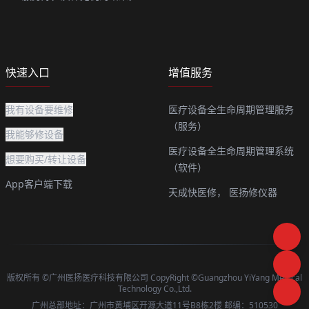
快速入口
增值服务
我有设备要维修
医疗设备全生命周期管理服务
（服务）
我能够修设备
医疗设备全生命周期管理系统
想要购买/转让设备
（软件）
App客户端下载
天成快医修，
医扬修仪器
版权所有 ©广州医扬医疗科技有限公司 CopyRight ©Guangzhou YiYang Medical
Technology Co.,Ltd.
广州总部地址：广州市黄埔区开源大道11号B8栋2楼 邮编：510530