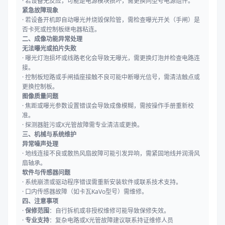
· 若设备无反应，可能是电源模块损坏，需更换同型号电源组件。
紧急故障现象
· 若设备开机即自动曝光并烧毁保险管，需检查曝光开关（手闸）是
否卡死或控制板继电器粘连。
二、成像功能异常处理
无法曝光或拍片失败
· 曝光灯泡损坏或线路老化会导致无曝光，需更换灯泡并检查电路连
接。
· 控制板短路或手闸插座接触不良可能中断曝光信号，需清洁触点或
更换控制板。
图像质量问题
· 焦距或曝光参数设置错误会导致成像模糊，需按操作手册重新校
准。
· 探测器脏污或X光管故障需专业清洁或更换。
三、机械与系统维护
异常噪声处理
· 地线连接不良或散热风扇故障可能引发异响，需紧固地线并润滑风
扇轴承。
软件与传感器问题
· 系统崩溃或驱动程序错误需重新安装软件或联系技术支持。
· 口内传感器故障（如卡瓦KaVo型号）需维修。
四、注意事项
·
保修范围
：自行拆机或非授权维修可能导致保修失效。
·
专业支持
：复杂电路或X光管故障建议联系持证维修人员