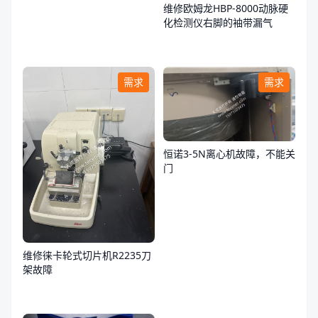
维修欧姆龙HBP-8000动脉硬
化检测仪右脚的袖带漏气
需求
需求
恒诺3-5N离心机故障，不能关
门
维修徕卡轮式切片机R2235刀
架故障