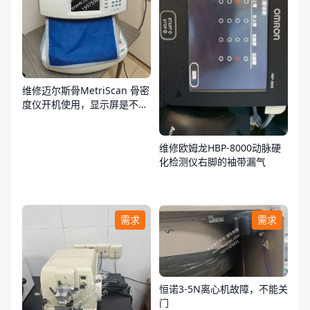
维修迈尔斯骨MetriScan 骨密
度仪开机使用，显示屏是不
亮，不通电
维修欧姆龙HBP-8000动脉硬
化检测仪右脚的袖带漏气
需求
需求
恒诺3-5N离心机故障，不能关
门