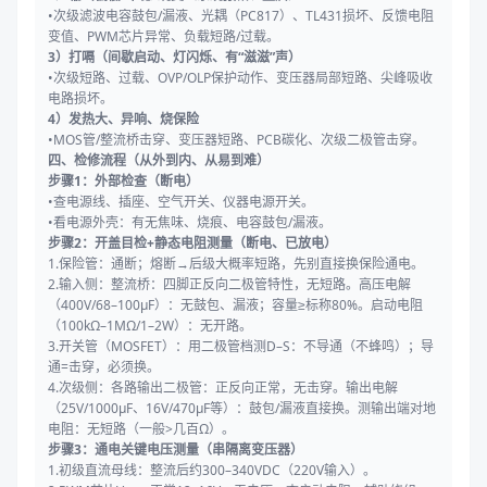
•次级滤波电容鼓包/漏液、光耦（PC817）、TL431损坏、反馈电阻
变值、PWM芯片异常、负载短路/过载。
3）打嗝（间歇启动、灯闪烁、有“滋滋”声）
•次级短路、过载、OVP/OLP保护动作、变压器局部短路、尖峰吸收
电路损坏。
4）发热大、异响、烧保险
•MOS管/整流桥击穿、变压器短路、PCB碳化、次级二极管击穿。
四、检修流程（从外到内、从易到难）
步骤1：外部检查（断电）
•查电源线、插座、空气开关、仪器电源开关。
•看电源外壳：有无焦味、烧痕、电容鼓包/漏液。
步骤2：开盖目检+静态电阻测量（断电、已放电）
1.保险管：通断；熔断→后级大概率短路，先别直接换保险通电。
2.输入侧：整流桥：四脚正反向二极管特性，无短路。高压电解
（400V/68–100μF）：无鼓包、漏液；容量≥标称80%。启动电阻
（100kΩ–1MΩ/1–2W）：无开路。
3.开关管（MOSFET）：用二极管档测D–S：不导通（不蜂鸣）；导
通=击穿，必须换。
4.次级侧：各路输出二极管：正反向正常，无击穿。输出电解
（25V/1000μF、16V/470μF等）：鼓包/漏液直接换。测输出端对地
电阻：无短路（一般>几百Ω）。
步骤3：通电关键电压测量（串隔离变压器）
1.初级直流母线：整流后约300–340VDC（220V输入）。