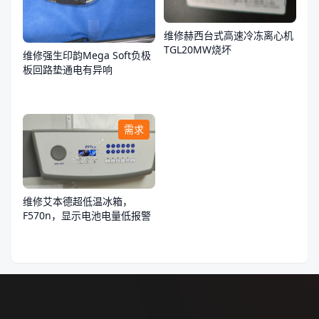
维修赫西台式高速冷冻离心机
TGL20MW烧坏
维修强生印韵Mega Soft负极
板回路垫通电有异响
需求
维修艾本德超低温冰箱，
F570n，显示电池电量低报警