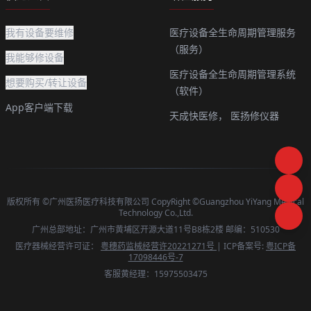
我有设备要维修
医疗设备全生命周期管理服务
（服务）
我能够修设备
医疗设备全生命周期管理系统
想要购买/转让设备
（软件）
App客户端下载
天成快医修，
医扬修仪器
版权所有 ©广州医扬医疗科技有限公司 CopyRight ©Guangzhou YiYang Medical
Technology Co.,Ltd.
广州总部地址：广州市黄埔区开源大道11号B8栋2楼 邮编：510530
医疗器械经营许可证：
粤穗药监械经营许20221271号
| ICP备案号:
粤ICP备
17098446号-7
客服黄经理：15975503475