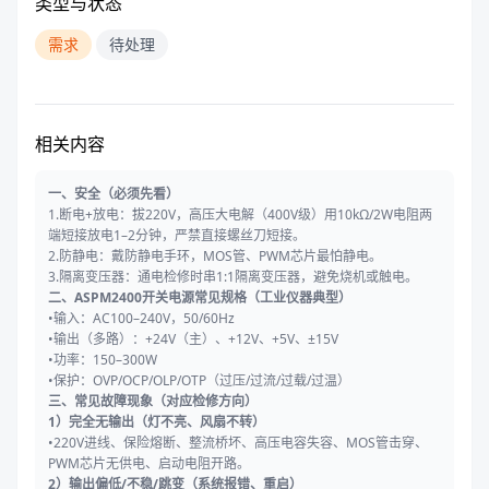
类型与状态
需求
待处理
相关内容
一、安全（必须先看）
1.断电+放电：拔220V，高压大电解（400V级）用10kΩ/2W电阻两
端短接放电1–2分钟，严禁直接螺丝刀短接。
2.防静电：戴防静电手环，MOS管、PWM芯片最怕静电。
3.隔离变压器：通电检修时串1:1隔离变压器，避免烧机或触电。
二、ASPM2400开关电源常见规格（工业仪器典型）
•输入：AC100–240V，50/60Hz
•输出（多路）：+24V（主）、+12V、+5V、±15V
•功率：150–300W
•保护：OVP/OCP/OLP/OTP（过压/过流/过载/过温）
三、常见故障现象（对应检修方向）
1）完全无输出（灯不亮、风扇不转）
•220V进线、保险熔断、整流桥坏、高压电容失容、MOS管击穿、
PWM芯片无供电、启动电阻开路。
2）输出偏低/不稳/跳变（系统报错、重启）