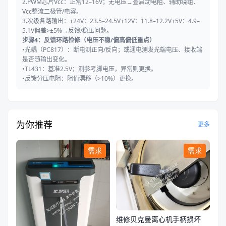
2.PWM芯片Vcc：正常12–16V；无电压→查启动电阻、辅助绕组、
Vcc整流二极管/电容。
3.次级各路输出：+24V：23.5–24.5V+12V：11.8–12.2V+5V：4.9–
5.1V偏差>±5%→反馈/稳压问题。
步骤4：反馈环路检修（电压不稳/偏高偏低重点）
•光耦（PC817）：断电测正向/反向；或通电测发光端电压、接收端
是否随输出变化。
•TL431：基准2.5V；测参考脚电压，异常则更换。
•反馈分压电阻：阻值漂移（>10%）更换。
为你推荐
更多
需求
需求
维修贝克曼离心机手柄损坏