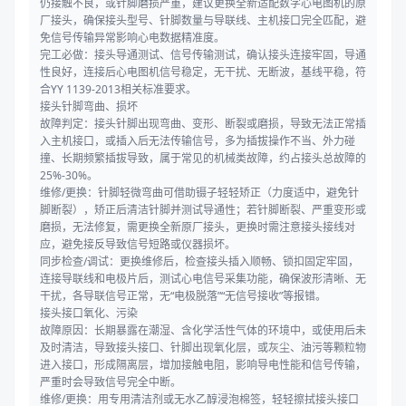
仍接触不良，或针脚磨损严重，建议更换全新适配数字心电图机的原
厂接头，确保接头型号、针脚数量与导联线、主机接口完全匹配，避
免信号传输异常影响心电数据精准度。
完工必做：接头导通测试、信号传输测试，确认接头连接牢固，导通
性良好，连接后心电图机信号稳定，无干扰、无断波，基线平稳，符
合YY 1139-2013相关标准要求。
接头针脚弯曲、损坏
故障判定：接头针脚出现弯曲、变形、断裂或磨损，导致无法正常插
入主机接口，或插入后无法传输信号，多为插拔操作不当、外力碰
撞、长期频繁插拔导致，属于常见的机械类故障，约占接头总故障的
25%-30%。
维修/更换：针脚轻微弯曲可借助镊子轻轻矫正（力度适中，避免针
脚断裂），矫正后清洁针脚并测试导通性；若针脚断裂、严重变形或
磨损，无法修复，需更换全新原厂接头，更换时需注意接头接线对
应，避免接反导致信号短路或仪器损坏。
同步检查/调试：更换维修后，检查接头插入顺畅、锁扣固定牢固，
连接导联线和电极片后，测试心电信号采集功能，确保波形清晰、无
干扰，各导联信号正常，无“电极脱落”“无信号接收”等报错。
接头接口氧化、污染
故障原因：长期暴露在潮湿、含化学活性气体的环境中，或使用后未
及时清洁，导致接头接口、针脚出现氧化层，或灰尘、油污等颗粒物
进入接口，形成隔离层，增加接触电阻，影响导电性能和信号传输，
严重时会导致信号完全中断。
维修/更换：用专用清洁剂或无水乙醇浸泡棉签，轻轻擦拭接头接口