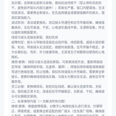
及针脚，去除氧化层和污染物，擦拭后自然晾干（禁止用吹风机吹
干，避免损坏接头内部元器件）；若氧化严重、接口内壁腐蚀，无法
彻底清洁，需更换全新接头，优先选用镀金或镀银接触件的接头，提
高抗腐蚀能力。
调试检测：清洁或更换后，测试接头导通性和信号传输效果，确保接
触良好，无信号衰减、干扰，心电波形基线平稳，无漂移现象，符合
仪器检测精度要求。
线缆与接头连接处断裂、锁扣失效
故障判定：接头与导联线连接处出现开裂、线缆脱落，或接头锁扣断
裂、松动，导致接头无法固定，插拔时易脱落，信号传输不稳定，多
为长期拉扯、弯折、外力碰撞导致，尤其常见于频繁移动使用的心电
图机。
维修/更换：线缆与接头连接处断裂，可剥离线缆外皮，重新焊接固
定导线（确保焊接牢固，无虚焊、漏焊），焊接后用热缩管或绝缘胶
带进行绝缘处理，防止短路；锁扣失效或接头外壳破损，需更换全新
接头，更换时确保线缆接线正确，与接头引脚对应无误，避免信号传
输异常。
完工必做：更换维修后，轻轻拉扯线缆，确认接头连接牢固、无松
动，锁扣能正常卡合，连接后信号传输稳定，无断波、干扰，确保接
头可长期稳定使用。
二、标准维修内容（一次解决所有问题）
维修/更换：根据故障程度，对数字心电图机接头进行清洁、针脚矫
正、焊接修复，或更换全新适配的原厂接头（优先原厂规格，确保接