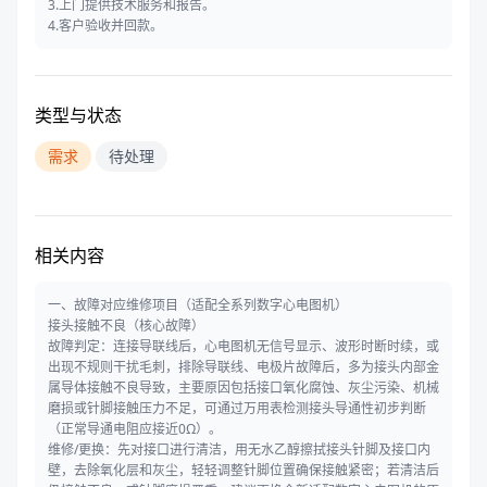
3.上门提供技术服务和报告。
4.客户验收并回款。
类型与状态
需求
待处理
相关内容
一、故障对应维修项目（适配全系列数字心电图机）
接头接触不良（核心故障）
故障判定：连接导联线后，心电图机无信号显示、波形时断时续，或
出现不规则干扰毛刺，排除导联线、电极片故障后，多为接头内部金
属导体接触不良导致，主要原因包括接口氧化腐蚀、灰尘污染、机械
磨损或针脚接触压力不足，可通过万用表检测接头导通性初步判断
（正常导通电阻应接近0Ω）。
维修/更换：先对接口进行清洁，用无水乙醇擦拭接头针脚及接口内
壁，去除氧化层和灰尘，轻轻调整针脚位置确保接触紧密；若清洁后