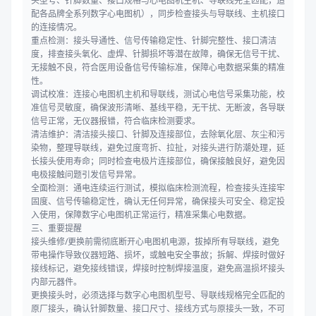
头型号、针脚数量、接口规格与心电图机主机、导联线完全匹配，适
配各品牌全系列数字心电图机），同步检查接头与导联线、主机接口
的连接情况。
重点检测：接头导通性、信号传输稳定性、针脚完整性、接口清洁
度，排查接头氧化、虚焊、针脚损坏等潜在故障，确保无信号干扰、
无接触不良，符合医用设备信号传输标准，保障心电数据采集的精准
性。
调试校准：连接心电图机主机和导联线，测试心电信号采集功能，校
准信号灵敏度，确保波形清晰、基线平稳，无干扰、无断波，各导联
信号正常，无仪器报错，符合临床检测要求。
清洁维护：清洁接头接口、针脚及连接部位，去除氧化层、灰尘和污
染物，整理导联线，避免过度弯折、拉扯，对接头进行防潮处理，延
长接头使用寿命；同时检查电极片连接部位，确保接触良好，避免因
电极接触问题引发信号异常。
全面检测：通电连续运行测试，模拟临床检测流程，检查接头连接牢
固度、信号传输稳定性，确认无任何异常，确保接头可安全、稳定投
入使用，保障数字心电图机正常运行，精准采集心电数据。
三、重要提醒
接头维修/更换前需彻底断开心电图机电源，拔掉所有导联线，避免
带电操作导致仪器短路、损坏，或触电安全事故；拆解、焊接时做好
接线标记，避免接线错误，焊接时控制焊接温度，避免高温损坏接头
内部元器件。
更换接头时，必须选择与数字心电图机型号、导联线规格完全匹配的
原厂接头，确认针脚数量、接口尺寸、接线方式与原接头一致，不可