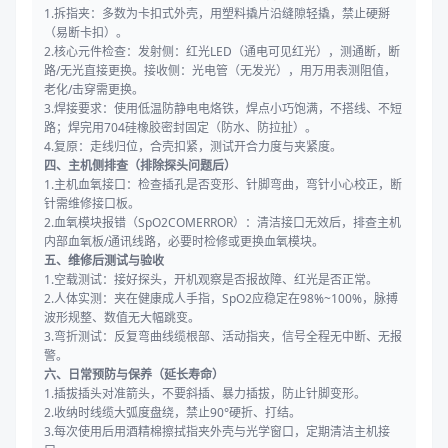
1.拆指夹：多数为卡扣式外壳，用塑料撬片沿缝隙轻撬，禁止硬掰
（易断卡扣）。
2.核心元件检查：发射侧：红光LED（通电可见红光），测通断，断
路/无光直接更换。接收侧：光电管（无发光），用万用表测阻值，
老化/击穿需更换。
3.焊接要求：使用低温防静电电烙铁，焊点小巧饱满，不搭线、不短
路；焊完用704硅橡胶密封固定（防水、防拉扯）。
4.复原：走线归位，合壳扣紧，测试开合力度与夹紧度。
四、主机侧排查（排除探头问题后）
1.主机血氧接口：检查插孔是否变形、针脚弯曲，弯针小心校正，断
针需维修接口板。
2.血氧模块报错（SpO2COMERROR）：清洁接口无效后，排查主机
内部血氧板/通讯线路，必要时检修或更换血氧模块。
五、维修后测试与验收
1.空载测试：接好探头，开机观察是否报故障、红光是否正常。
2.人体实测：夹在健康成人手指，SpO2应稳定在98%~100%，脉搏
波形规整、数值无大幅跳变。
3.弯折测试：反复弯曲线缆根部、活动指夹，信号全程无中断、无报
警。
六、日常预防与保养（延长寿命）
1.插拔插头对准箭头，不要斜插、暴力插拔，防止针脚变形。
2.收纳时线缆大弧度盘绕，禁止90°硬折、打结。
3.每次使用后用酒精棉擦拭指夹外壳与光学窗口，定期清洁主机接