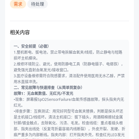
需求
待处理
相关内容
一、安全前提（必做）
1.整机断电、拔电池，禁止带电拆解血氧夹/线缆，防止静电与短路
损坏主机模块。
2.维修环境防尘、避光，使用防静电工具（防静电镊子、电烙铁），
避免强光直射血氧发光/接收窗口。
3.医疗设备维修需符合院感要求，清洁配件使用医用无水乙醇，严禁
用水直接冲洗。
二、常见故障与快速排查（从简单到复杂）
故障1：无血氧数值、无红光/不发光
•现象：屏幕报SpO2SensorFailure/血氧传感器故障，探头指夹内无
红光。
•排查步骤：互换测试：用完好同型号血氧夹替换，判断是探头坏还
是主机接口/线缆坏。清洁主机接口：拔下插头，用酒精棉擦拭金属
针脚/镀金触点，去除氧化、污渍、毛发。检查线缆：重点看插头根
部、指夹出线处（反复弯折最容易内线断裂），外皮开裂、发硬、折
痕严重多为内部断线。指夹内部：打开指夹外壳，检查红光LED发光