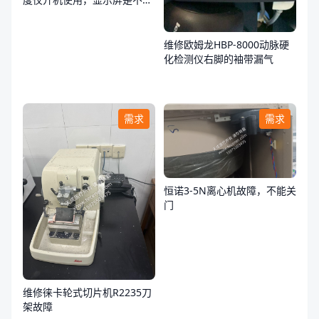
亮，不通电
维修欧姆龙HBP-8000动脉硬
化检测仪右脚的袖带漏气
需求
需求
恒诺3-5N离心机故障，不能关
门
维修徕卡轮式切片机R2235刀
架故障