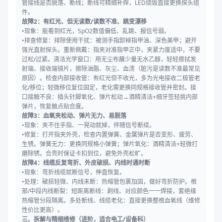
管接线是否脱落、断线；断线可精细补焊，LED烧毁直接更换探头组
件。
故障2：有红光、但无读数/读数不准、跳变漂移
•现象：能看到红光，SpO2数值偏低、乱跳、报信号弱。
•排查修复：排除使用干扰：被测手指卸掉指甲油、深色美甲；避开
强光直射探头。重新佩戴：指夹对准指甲正中，夹紧力度适中，不要
过松/过紧。清洁光学窗口：用无尘布蘸少量无水乙醇，轻轻擦拭发
射端、接收端镜片，擦除油脂、灰尘、血渍（脏污是读数不准最常见
原因）。检查内部接收管：有红光但不收光，多为光电接收二极管老
化/移位；轻微移位复位固定，老化需更换同规格接收管并密封。接
口接触不良：插头针脚氧化、弹片松动→酒精清洁+细牙签轻挑内部
弹片，恢复触点贴合度。
故障3：血氧夹松动、弹片无力、易脱落
•现象：夹不住手指、一晃动就掉，伴随信号断续。
•修复：打开指夹外壳，检查内置弹簧、金属弹片是否变形、疲劳、
生锈。弹簧无力：更换同规格小弹簧；弹片氧化：酒精清洁+轻微打
磨除锈。合壳时保证卡扣到位，避免外壳松旷。
故障4：线缆反复弯折、外皮破损、内线时通时断
•现象：弯折线缆就断信号，伸直恢复。
•处理：破损轻微、内线未断：热缩管包裹加固，做好弯折防护。根
部/中段内线断裂：短距离断线：剥线、对应颜色一一焊接，套绝缘
热缩管分段隔离。多处断线、线缆老化：直接更换整根血氧线（维修
性价比更高）。
三、拆解与精细维修（进阶，适合电工/设备科）