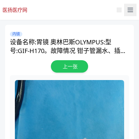
医扬医疗网
内镜
设备名称:胃镜 奥林巴斯OLYMPUS:型
号:GIF-H170。故障情况 钳子管漏水、插入
管老化发黄、橡皮发黄、吸引座、CCD物镜
上一张
磨损。