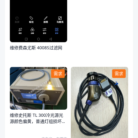
维修费森尤斯 4008S过滤网
需求
需求
维修史托斯 TL 300冷光源光
源颜色偏黄，普通灯组损坏，
荧光灯组正常