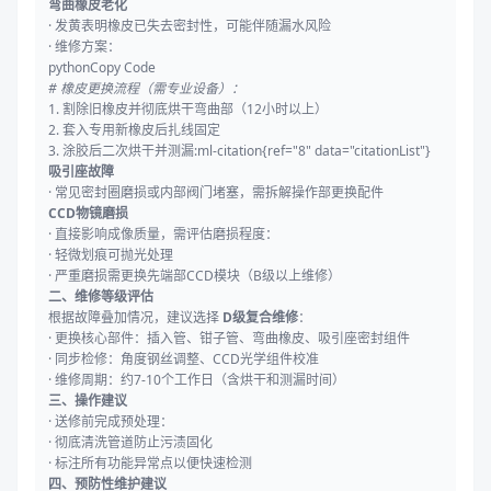
弯曲橡皮老化
· 发黄表明橡皮已失去密封性，可能伴随漏水风险
· 维修方案：
python
Copy Code
# 橡皮更换流程（需专业设备）：
1. 割除旧橡皮并彻底烘干弯曲部（
12
小时以上）
2. 套入专用新橡皮后扎线固定
3.
涂胶后二次烘干并测漏:ml-citation{ref=
"8"
data=
"citationList"
}
吸引座故障
· 常见密封圈磨损或内部阀门堵塞，需拆解操作部更换配件
CCD物镜磨损
· 直接影响成像质量，需评估磨损程度：
· 轻微划痕可抛光处理
· 严重磨损需更换先端部CCD模块（B级以上维修）
二、维修等级评估
根据故障叠加情况，建议选择
D级复合维修
：
· 更换核心部件：插入管、钳子管、弯曲橡皮、吸引座密封组件
· 同步检修：角度钢丝调整、CCD光学组件校准
· 维修周期：约7-10个工作日（含烘干和测漏时间）
三、操作建议
· 送修前完成预处理：
· 彻底清洗管道防止污渍固化
· 标注所有功能异常点以便快速检测
四、预防性维护建议