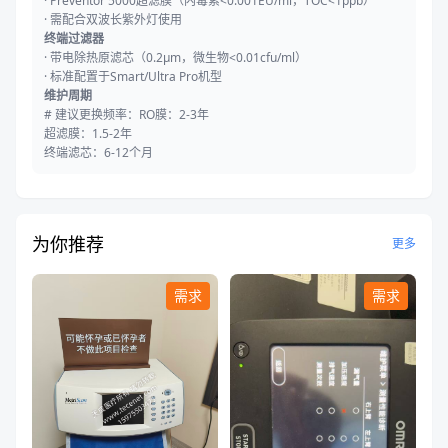
·
Preventor 5000超滤膜（内毒素<0.001EU/ml，TOC<1ppb）
·
需配合双波长紫外灯使用
终端过滤器
·
带电除热原滤芯（0.2μm，微生物<0.01cfu/ml）
·
标准配置于Smart/Ultra Pro机型
维护周期
# 建议更换频率：RO膜：2-3年
超滤膜：1.5-2年
终端滤芯：6-12个月
为你推荐
更多
需求
需求