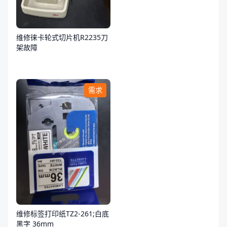
维修徕卡轮式切片机R2235刀
架故障
需求
维修标签打印纸TZ2-261;白底
黑字 36mm