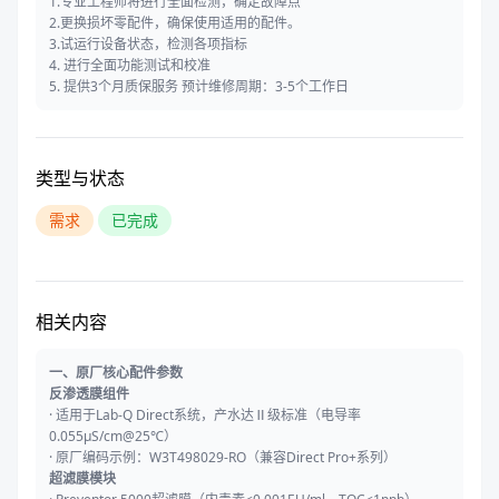
1.专业工程师将进行全面检测，确定故障点
2.更换损坏零配件，确保使用适用的配件。
3.试运行设备状态，检测各项指标
4. 进行全面功能测试和校准
5. 提供3个月质保服务 预计维修周期：3-5个工作日
类型与状态
需求
已完成
相关内容
一、原厂核心配件参数
反渗透膜组件
·
适用于Lab-Q Direct系统，产水达Ⅱ级标准（电导率
0.055μS/cm@25℃）
·
原厂编码示例：W3T498029-RO（兼容Direct Pro+系列）
超滤膜模块