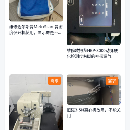
维修迈尔斯骨MetriScan 骨密
度仪开机使用，显示屏是不
亮，不通电
维修欧姆龙HBP-8000动脉硬
化检测仪右脚的袖带漏气
需求
需求
恒诺3-5N离心机故障，不能关
门