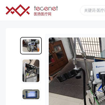
医扬医疗网