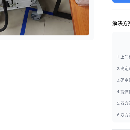
解决方
1.上
2.确
3.确
4.提
5.双
6.双