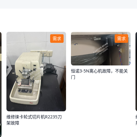
需求
需求
恒诺3-5N离心机故障，不能关
门
维修徕卡轮式切片机R2235刀
架故障