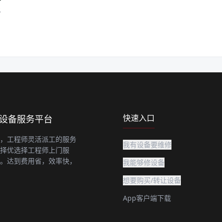
化
快速入口
上设备服务平台
，工程师灵活派工的服务
我有设备要维修
择优选择工程师上门服
。达到费用省，效率快，
我能够修设备
想要购买/转让设备
App客户端下载