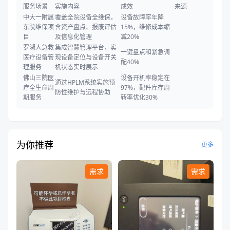
服务场景
实施内容
成效
来源
中大一附属
覆盖全院设备全维保，
设备故障率年降
东院维保项
含资产盘点、报废评估
15%，维修成本缩
目
及信息化管理
减20%
罗湖人急救
集成智慧管理平台，实
一键盘点和紧急调
医疗设备管
现设备定位与设备开关
配40%
理服务
机状态实时展示
佛山三院医
设备开机率稳定在
通过HPLM系统实施预
疗全生命周
97%，配件库存周
防性维护与远程协助
期服务
转率优化30%
为你推荐
更多
需求
需求