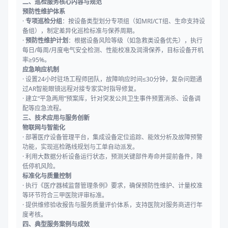
二、巡检服务核心内容与规范
预防性维护体系
·
专项巡检分组
：按设备类型划分专项组（如MRI/CT组、生命支持设
备组），制定差异化巡检标准与保养周期。
·
预防性维护计划
：根据设备风险等级（如急救类设备优先），执行
每日/每周/月度电气安全检测、性能校准及润滑保养，目标设备开机
率≥95%。
应急响应机制
· 设置24小时驻场工程师团队，故障响应时间≤30分钟，复杂问题通
过AR智能眼镜远程对接专家实时指导修复。
· 建立“平急两用”预案库，针对突发公共卫生事件预置消杀、设备调
配等应急流程。
三、技术应用与服务创新
物联网与智能化
· 部署医疗设备管理平台，集成设备定位追踪、能效分析及故障预警
功能，实现巡检路线规划与工单自动派发。
· 利用大数据分析设备运行状态，预测关键部件寿命并提前备件，降
低停机风险。
标准化与质量控制
· 执行《医疗器械监督管理条例》要求，确保预防性维护、计量校准
等环节符合三甲医院评审标准。
· 提供维修验收报告与服务质量评价体系，支持医院对服务商进行年
度考核。
四、典型服务案例与成效