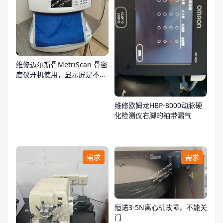
维修迈尔斯骨MetriScan 骨密
度仪开机使用，显示屏是不
亮，不通电
维修欧姆龙HBP-8000动脉硬
化检测仪右脚的袖带漏气
需求
需求
恒诺3-5N离心机故障，不能关
门