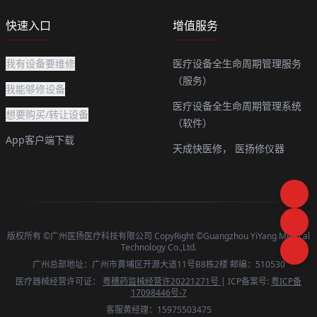
快速入口
增值服务
我有设备要维修
医疗设备全生命周期管理服务
（服务）
我能够修设备
医疗设备全生命周期管理系统
想要购买/转让设备
（软件）
App客户端下载
天成快医修，
医扬修仪器
版权所有 ©广州医扬医疗科技有限公司 CopyRight ©Guangzhou YiYang Medical
Technology Co.,Ltd.
广州总部地址：广州市黄埔区开源大道11号B8栋2楼 邮编：510530
医疗器械经营许可证：
粤穗药监械经营许20221271号
| ICP备案号:
粤ICP备
17098446号-7
客服黄经理：15975503475