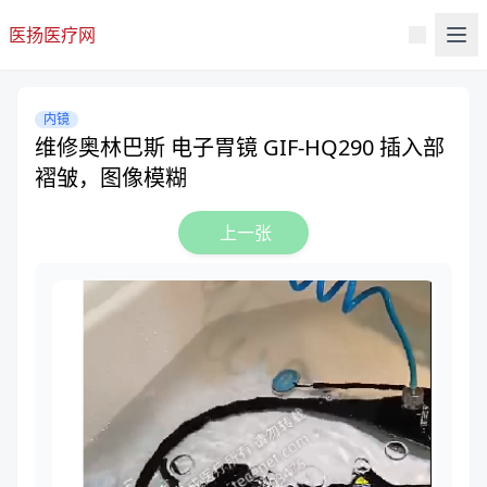
医扬医疗网
内镜
维修奥林巴斯 电子胃镜 GIF-HQ290 插入部
褶皱，图像模糊
上一张