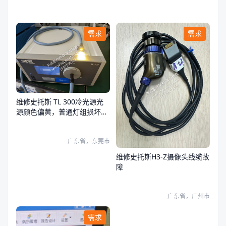
需求
需求
维修史托斯 TL 300冷光源光
源颜色偏黄，普通灯组损坏，
荧光灯组正常
广东省，东莞市
维修史托斯H3-Z摄像头线缆故
障
广东省，广州市
需求