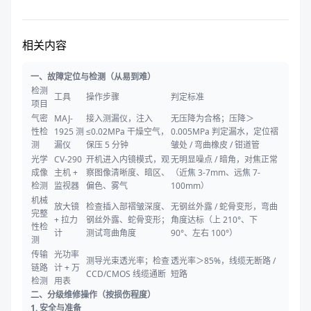
相关内容
一、故障定位与检测（从易到难）
检测
工具
操作步骤
判定标准
项目
气密
MAJ-
接入测漏仪，注入
无压降为合格；压降＞
性检
1925 测
≤0.02MPa 干燥空气，
0.005MPa 判定漏水，定位褶
测
漏仪
保压 5 分钟
皱处 / 弯曲橡皮 / 钳道管
光学
CV-290
开机进入内镜模式，观
无明显噪点 / 暗角，对焦正常
成像
主机 +
察图像清晰度、暗区、
（近焦 3-7mm、远焦 7-
检测
监视器
偏色、雾气
100mm）
机械
放大镜
检查插入部褶皱深度、
无钢丝外露 / 蛇骨变形，弯曲
完整
+ 拉力
钢丝外露、蛇骨变形；
角度达标（上 210°、下
性检
计
测试弯曲角度
90°、左右 100°）
测
传输
光功率
测导光束透光率；检查
透光率＞85%，线缆无断路 /
链路
计 + 万
CCD/CMOS 线缆通断
短路
检测
用表
二、分级维修操作（按损伤程度）
1. 安全与准备