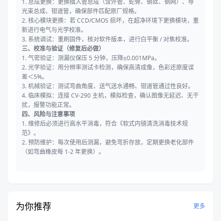
1. 总成更换：更换插入管总成（含外管、蛇骨、钢丝、钢网）、导
光束总成、钳道管，确保部件匹配原厂规格。
2. 核心模块更换：若 CCD/CMOS 损坏，在超净环境下更换模块，重
新进行电气与光学校准。
3. 系统调试：重刷固件，核对软件版本，进行白平衡 / 对焦校准。
三、校准与验证（修复后必做）
1. 气密验证：测漏仪保压 5 分钟，压降≤0.001MPa。
2. 光学验证：用分辨率测试卡检测，确保高清成像，色彩还原度误
差＜5%。
3. 机械验证：测试弯曲角度、送气送水通畅、钳道管通过性良好。
4. 临床模拟：连接 CV-290 主机，模拟检查，确认图像无延迟、无干
扰，报警功能正常。
四、风险与注意事项
1. 维修后必须进行高水平消毒，符合《软式内镜清洗消毒技术规
范》。
2. 预防维护：每次使用后测漏，避免弯折存放，定期更换老化部件
（如弯曲橡皮每 1-2 年更换）。
为你推荐
更多