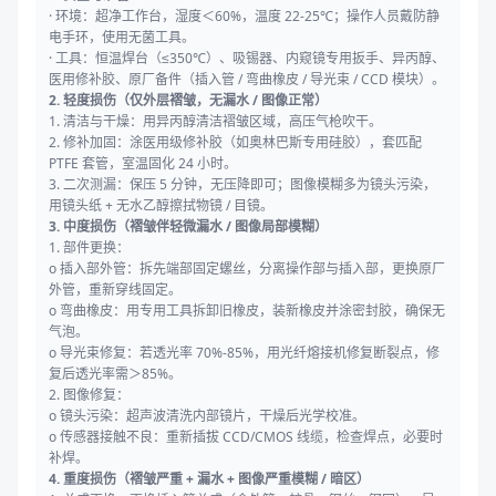
· 环境：超净工作台，湿度＜60%，温度 22-25℃；操作人员戴防静
电手环，使用无菌工具。
· 工具：恒温焊台（≤350℃）、吸锡器、内窥镜专用扳手、异丙醇、
医用修补胶、原厂备件（插入管 / 弯曲橡皮 / 导光束 / CCD 模块）。
2. 轻度损伤（仅外层褶皱，无漏水 / 图像正常）
1. 清洁与干燥：用异丙醇清洁褶皱区域，高压气枪吹干。
2. 修补加固：涂医用级修补胶（如奥林巴斯专用硅胶），套匹配
PTFE 套管，室温固化 24 小时。
3. 二次测漏：保压 5 分钟，无压降即可；图像模糊多为镜头污染，
用镜头纸 + 无水乙醇擦拭物镜 / 目镜。
3. 中度损伤（褶皱伴轻微漏水 / 图像局部模糊）
1. 部件更换：
o 插入部外管：拆先端部固定螺丝，分离操作部与插入部，更换原厂
外管，重新穿线固定。
o 弯曲橡皮：用专用工具拆卸旧橡皮，装新橡皮并涂密封胶，确保无
气泡。
o 导光束修复：若透光率 70%-85%，用光纤熔接机修复断裂点，修
复后透光率需＞85%。
2. 图像修复：
o 镜头污染：超声波清洗内部镜片，干燥后光学校准。
o 传感器接触不良：重新插拔 CCD/CMOS 线缆，检查焊点，必要时
补焊。
4. 重度损伤（褶皱严重 + 漏水 + 图像严重模糊 / 暗区）