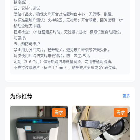
精度高）。
四、安装与调试
复位样品夹，确保夹片开合对准载物台中心，无偏移、刮蹭。
放标准载玻片测试：夹持稳固、无松动；开合顺畅、回弹柔和；XY
移动全程无卡顿。
扭矩检查：XY 旋钮阻尼均匀，无过紧 / 过松；极限位置自动限位，
勿强拧。
五、预防与维护
禁止用力弹回夹片，轻开轻关，避免玻片碎裂或弹簧受损。
每次使用后清洁夹片与载物台，防止灰尘堆积。
定期（3–6 个月）做导轨清洁与微量润滑，勿用普通润滑油。
不夹持过厚玻片（标准 1.2mm），避免夹片变形或 XY 轴过载。
为你推荐
更多
需求
需求