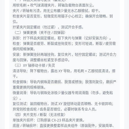
用软毛刷 + 吹气球清理夹片、转轴及载物台表面灰尘。
夹片 / 转轴有污渍，用无尘布蘸少量无水乙醇擦拭，晾干。
检查夹片是否变形，轻微变形用镊子小心校正；确保开合顺畅、到
位。
拧紧夹片固定螺丝（勿过紧），测试开合手感。
（二）弹簧更换（夹不住 / 回弹弱）
拆卸：拧下样品夹固定螺丝，取下夹片与弹簧（记好安装方向）。
检查：弹簧是否疲劳、断裂或挂钩变形；变形可轻调，断裂 / 疲劳需
换同规格弹簧。
安装：新弹簧挂好两端挂钩，复位夹片，轻拧固定螺丝；测试开合力
度与回弹，调整螺丝松紧至手感适中。
（三）XY 轴移动卡顿 / 失灵
清洁导轨：降下载物台，露出 XY 导轨，用毛刷 + 乙醇彻底清洁，擦
干。
检查钢珠：导轨内钢珠是否磨损、脱落或锈蚀；脱落则复位，磨损严
重需更换同规格钢珠。
微量润滑：导轨与钢珠处涂极少量仪器专用润滑脂（勿多，避免粘
尘）。
复位测试：装回载物台，测试 XY 旋钮转动是否顺畅、无卡顿异响；
异常则检查齿轮 / 齿条是否错位，必要时联系专业人员。
（四）夹片变形 / 断裂（无法修复）
单独夹片损坏：订购原装 CX-23 样品夹片更换。
底座 / 转轴损坏：直接更换整套样品夹组件（原装配件，安装简单、