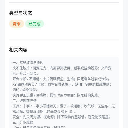
类型与状态
需求
已完成
相关内容
一、常见故障与原因
夹不住玻片 / 回弹无力：内部弹簧疲劳、断裂或挂钩脱落；夹片变
形、开合不到位。
开合卡顿 / 不顺畅：夹片转轴积尘、生锈；固定螺丝过紧或错位。
XY 轴移动失灵 / 卡顿：载物台导轨脏污、缺油；钢珠磨损或脱落；
齿轮 / 齿条错位。
夹片弹回过猛 / 易损片：操作时用力甩回；阻尼结构失效。
二、维修前准备
工具：十字 / 一字小号螺丝刀、镊子、软毛刷、吹气球、无尘布、无
水乙醇、微量润滑脂（硅基或仪器专用）。
安全：先关闭光源、拔电源；降下载物台至最低，避免物镜碰撞。
三、分步维修
（一）样品夹清洁与复位（最常见）