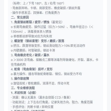
（标称：上 / 下弯 180°、左 / 右弯 160°）
· 弯曲部异响、卡顿、局部变形、橡皮破损 / 钢丝外露
· 操作手感发涩、回弹差、打角度费力
二、常见原因
1.
角度钢丝断裂 / 疲劳 / 锈蚀
（最常见）
o 长期弯曲疲劳、操作过猛（拉力＞50N）、弯曲半径过小（＜
130mm）、消毒液体渗入锈蚀
o 单根断丝即导致对应方向失效
2.
螺旋管（钢丝套管）变形 / 磨损 / 脱落
o 挤压、跌落导致变形，钢丝滑动阻力＞10N 即无法动作
o 内壁磨损、衬管破损，钢丝卡滞
3.
弯曲橡皮老化 / 破损 / 漏水
o ＞3000 次弯曲、接触戊二醛等消毒剂导致硬化、开裂、漏水，卡
住弯曲机构
4.
蛇骨（弯曲骨架）损坏 / 变形
o 暴力操作、撞击导致蛇骨断裂、错位，钢丝受力不均
5.
操作部故障
o 旋钮齿轮 / 卷轮磨损、润滑不足、传动卡死
三、专业维修流程
1. 术前检测（必做）
· 测漏：确认无漏水（漏水会烧毁 CCD / 像束）
· 功能测试：上下左右打角度，记录失效方向、阻力、角度范围
· 手感评估：判断卡顿 / 异响位置