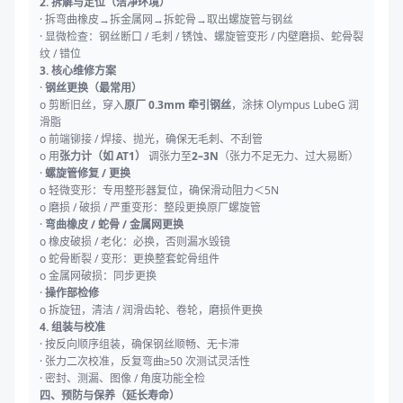
2. 拆解与定位（洁净环境）
· 拆弯曲橡皮→拆金属网→拆蛇骨→取出螺旋管与钢丝
· 显微检查：钢丝断口 / 毛刺 / 锈蚀、螺旋管变形 / 内壁磨损、蛇骨裂
纹 / 错位
3. 核心维修方案
·
钢丝更换（最常用）
o 剪断旧丝，穿入
原厂 0.3mm 牵引钢丝
，涂抹 Olympus LubeG 润
滑脂
o 前端铆接 / 焊接、抛光，确保无毛刺、不刮管
o 用
张力计（如 AT1）
调张力至
2–3N
（张力不足无力、过大易断）
·
螺旋管修复 / 更换
o 轻微变形：专用整形器复位，确保滑动阻力＜5N
o 磨损 / 破损 / 严重变形：整段更换原厂螺旋管
·
弯曲橡皮 / 蛇骨 / 金属网更换
o 橡皮破损 / 老化：必换，否则漏水毁镜
o 蛇骨断裂 / 变形：更换整套蛇骨组件
o 金属网破损：同步更换
·
操作部检修
o 拆旋钮，清洁 / 润滑齿轮、卷轮，磨损件更换
4. 组装与校准
· 按反向顺序组装，确保钢丝顺畅、无卡滞
· 张力二次校准，反复弯曲≥50 次测试灵活性
· 密封、测漏、图像 / 角度功能全检
四、预防与保养（延长寿命）