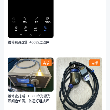
维修费森尤斯 4008S过滤网
需求
需求
维修史托斯 TL 300冷光源光
源颜色偏黄，普通灯组损坏，
荧光灯组正常