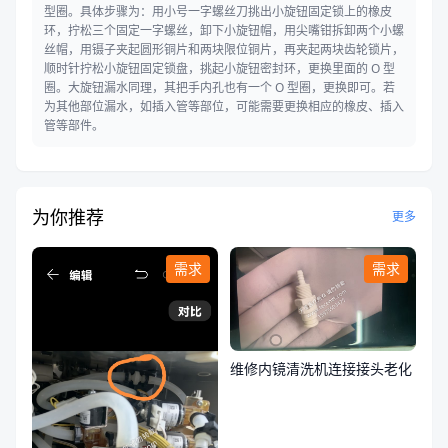
型圈。具体步骤为：用小号一字螺丝刀挑出小旋钮固定锁上的橡皮
环，拧松三个固定一字螺丝，卸下小旋钮帽，用尖嘴钳拆卸两个小螺
丝帽，用镊子夹起圆形铜片和两块限位铜片，再夹起两块齿轮锁片，
顺时针拧松小旋钮固定锁盘，挑起小旋钮密封环，更换里面的 O 型
圈。大旋钮漏水同理，其把手内孔也有一个 O 型圈，更换即可。若
为其他部位漏水，如插入管等部位，可能需要更换相应的橡皮、插入
管等部件。
为你推荐
更多
需求
需求
维修内镜清洗机连接接头老化