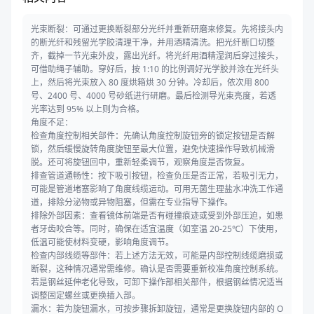
光束断裂：可通过更换断裂部分光纤并重新研磨来修复。先将接头内
的断光纤和残留光学胶清理干净，并用酒精清洗。把光纤断口切整
齐，截掉一节光束外皮，露出光纤。将光纤用酒精湿润后穿过接头，
可借助绳子辅助。穿好后，按 1:10 的比例调好光学胶并涂在光纤头
上，然后将光束放入 80 度烘箱烘 30 分钟。冷却后，依次用 800
号、2400 号、4000 号砂纸进行研磨。最后检测导光束亮度，若透
光率达到 95% 以上则为合格。
角度不足：
检查角度控制相关部件：先确认角度控制旋钮旁的锁定按钮是否解
锁，然后缓慢旋转角度旋钮至最大位置，避免快速操作导致机械滑
脱。还可将旋钮回中，重新轻柔调节，观察角度是否恢复。
排查管道通畅性：按下吸引按钮，检查负压是否正常，若吸引无力，
可能是管道堵塞影响了角度线缆运动。可用无菌生理盐水冲洗工作通
道，排除分泌物或异物阻塞，但需在专业指导下操作。
排除外部因素：查看镜体前端是否有碰撞痕迹或受到外部压迫，如患
者牙齿咬合等。同时，确保在适宜温度（如室温 20-25℃）下使用，
低温可能使材料变硬，影响角度调节。
检查内部线缆等部件：若上述方法无效，可能是内部控制线缆磨损或
断裂，这种情况通常需维修。确认是否需要重新校准角度控制系统。
若是钢丝延伸老化导致，可卸下操作部相关部件，根据钢丝情况适当
调整固定螺丝或更换插入部。
漏水：若为旋钮漏水，可按步骤拆卸旋钮，通常是更换旋钮内部的 O