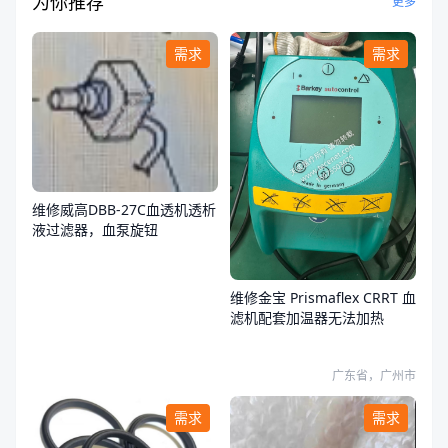
为你推荐
更多
需求
需求
维修威高DBB-27C血透机透析
液过滤器，血泵旋钮
维修金宝 Prismaflex CRRT 血
滤机配套加温器无法加热
广东省，广州市
需求
需求