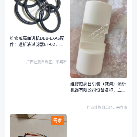
维修威高血透机DBB-EXAS配
件：透析液过滤器EF-02，复
式泵柱塞X95-000500，复式
泵密封圈:S03-015A01，
广西壮族自治区，来宾市
维修威高日机装（威海）透析
机器有限公司设备名称：血液
透析机（血液透析设备），设
备型号：DBB-27C，复式泵基
广西壮族自治区，来宾市
座X95-000300，复式泵柱塞
X95-000500
需求