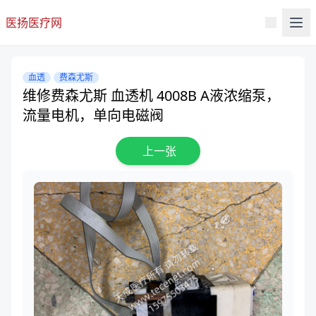
医扬医疗网
血透
费森尤斯
维修费森尤斯 血透机 4008B A液浓缩泵，
流量电机，单向电磁阀
上一张