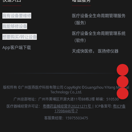
我有设备要维修
医疗设备全生命周期管理服务
（服务）
我能够修设备
医疗设备全生命周期管理系统
想要购买/转让设备
（软件）
App客户端下载
天成快医修，
医扬修仪器
版权所有 ©广州医扬医疗科技有限公司 CopyRight ©Guangzhou YiYang Medical
Technology Co.,Ltd.
广州总部地址：广州市黄埔区开源大道11号B8栋2楼 邮编：510530
医疗器械经营许可证：
粤穗药监械经营许20221271号
| ICP备案号:
粤ICP备
17098446号-7
客服黄经理：15975503475