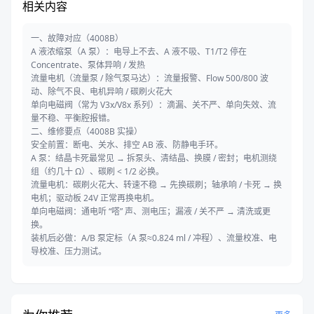
相关内容
一、故障对应（4008B）
A 液浓缩泵（A 泵）：电导上不去、A 液不吸、T1/T2 停在
Concentrate、泵体异响 / 发热
流量电机（流量泵 / 除气泵马达）：流量报警、Flow 500/800 波
动、除气不良、电机异响 / 碳刷火花大
单向电磁阀（常为 V3x/V8x 系列）：滴漏、关不严、单向失效、流
量不稳、平衡腔报错。
二、维修要点（4008B 实操）
安全前置：断电、关水、排空 AB 液、防静电手环。
A 泵：结晶卡死最常见 → 拆泵头、清结晶、换膜 / 密封；电机测绕
组（约几十 Ω）、碳刷 < 1/2 必换。
流量电机：碳刷火花大、转速不稳 → 先换碳刷；轴承响 / 卡死 → 换
电机；驱动板 24V 正常再换电机。
单向电磁阀：通电听 “嗒” 声、测电压；漏液 / 关不严 → 清洗或更
换。
装机后必做：A/B 泵定标（A 泵≈0.824 ml / 冲程）、流量校准、电
导校准、压力测试。