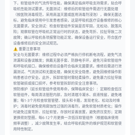
下，软管组件的气流传导性能，确保满足临床呼吸支持需求，贴合呼
吸机性能测试要求。无菌测试：维修后的软管组件需进行无菌处理
（按医院消毒规范，采用高温灭菌或医用消毒剂浸泡），确保无菌达
标，避免临床使用中引发患者感染，这是呼吸机医疗设备维修的核心
无菌要求。安全测试：检查软管组件安装是否牢固，无松动、脱落风
险；观察软管在呼吸机正常运行时的状态，避免弯折、拉扯导致二次
故障；确认呼吸机各项报警功能正常，确保设备运行安全，符合医疗
设备维修后的安全测试规范。
⚠️ 重要注意事项
安全与无菌要求：维修过程中必须严格执行停机断电流程，避免气流
泄漏和设备误触发；佩戴无菌手套、防静电手环，避免污染软管组件
和呼吸机接口，确保维修后设备符合临床无菌要求。维修后需进行泄
漏测试、气流测试和无菌处理，确保无安全隐患，避免因维修操作影
响患者诊疗安全。此外，拆卸软管时需轻柔操作，避免暴力拉扯导致
软管破损或接口损坏，参考软管拆卸的安全注意事项。
预防维护（延长软管组件使用寿命，保障临床安全）：定期检查低压
软管组件，每周清洁管腔内部，及时清理冷凝水、痰液残留，避免堵
塞；每1-3个月检查软管管壁、接头和卡箍，发现老化、松动及时维
护；消毒时避免使用腐蚀性过强的消毒剂，避免软管材质老化；操作
时避免过度弯折、拉扯软管，存放时妥善放置，避免挤压变形；定期
更换密封垫圈，每6-12个月更换一次低压软管组件（根据临床使用
频率调整），减少故障发生率，结合呼吸机配件的维护规范和软管使
用特性制定。