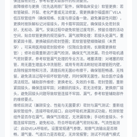
保连接密封性，参考软管关联部件的检测要点。
故障维修与更换（优先选用原厂配件，保障临床安全）软管更换：若
软管破损、开裂、老化严重或无法修复，需更换康尔福盛原厂VELA
低压软管组件（确保规格、长度与原设备一致，避免兼容性问题），
更换时按拆解标记对接接头，用卡箍牢固固定，确保接头处密封良
好，无松动、漏气，安装过程中避免软管过度弯折，预留合理的活动
空间，贴合软管更换的规范操作。漏气故障处理：若接头处漏气，重
新紧固卡箍，更换破损的密封垫圈；若软管管壁细微破损（未贯
穿），可采用医用级密封胶修补（仅限应急使用，长期需更换软
管）；修补后需重新进行漏气检测，确保无气流泄漏，符合呼吸机通
气密封要求，参考软管漏气处理的专业方法。堵塞清理：对堵塞的软
管，用无菌生理盐水冲洗管腔，或用专用清洁刷轻轻清理管腔内壁，
去除残留异物和污渍，清理后用无菌纱布擦干，确保管腔畅通、无残
留，避免清洁过程中损坏软管内壁，同时保障无菌性，贴合医疗设备
清洁规范。辅助部件维修：更换老化、失效的卡箍、密封垫圈，重新
紧固接头，确保连接牢固；对磨损的接头，若无法修复，更换原厂接
头，避免因接头问题导致软管连接不牢固、漏气，参考软管辅助部件
的维修要点。
维修后测试（兼顾安全、性能与无菌要求）密封与漏气测试：重新组
装软管组件，连接呼吸机接口，启动呼吸机泄漏测试功能，检测软管
组件是否存在漏气，确保气压稳定，无泄漏现象；手动检查接头、卡
箍连接牢固性，避免松动，符合呼吸机通气密封标准。气流性能测
试：启动VELA呼吸机，设置常规通气参数，观察气流输出是否顺
畅，潮气量、气道压力是否稳定，无异常报警；测试不同通气模式