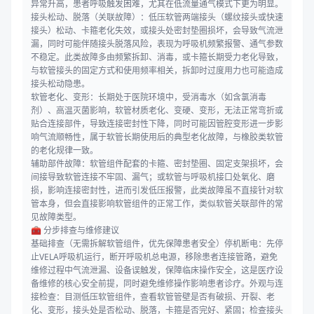
异常升高，患者呼吸触发困难，尤其在低流量通气模式下更为明显。
接头松动、脱落（关联故障）：低压软管两端接头（螺纹接头或快速
接头）松动、卡箍老化失效，或接头处密封垫圈损坏，会导致气流泄
漏，同时可能伴随接头脱落风险，表现为呼吸机频繁报警、通气参数
不稳定。此类故障多由频繁拆卸、消毒，或卡箍长期受力老化导致，
与软管接头的固定方式和使用频率相关，拆卸时过度用力也可能造成
接头松动隐患。
软管老化、变形：长期处于医院环境中，受消毒水（如含氯消毒
剂）、高温灭菌影响，软管材质老化、变硬、变形，无法正常弯折或
贴合连接部件，导致连接密封性下降，同时可能因管腔变形进一步影
响气流顺畅性，属于软管长期使用后的典型老化故障，与橡胶类软管
的老化规律一致。
辅助部件故障：软管组件配套的卡箍、密封垫圈、固定支架损坏，会
间接导致软管连接不牢固、漏气；或软管与呼吸机接口处氧化、磨
损，影响连接密封性，进而引发低压报警，此类故障虽不直接针对软
管本身，但会直接影响软管组件的正常工作，类似软管关联部件的常
见故障类型。
🧰 分步排查与维修建议
基础排查（无需拆解软管组件，优先保障患者安全）停机断电：先停
止VELA呼吸机运行，断开呼吸机总电源，移除患者连接管路，避免
维修过程中气流泄漏、设备误触发，保障临床操作安全，这是医疗设
备维修的核心安全前提，同时避免维修操作影响患者诊疗。外观与连
接检查：目测低压软管组件，查看软管管壁是否有破损、开裂、老
化、变形，接头处是否松动、脱落，卡箍是否完好、紧固；检查接头