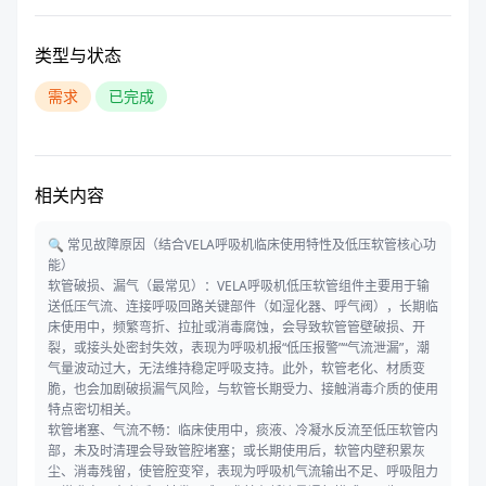
类型与状态
需求
已完成
相关内容
🔍 常见故障原因（结合VELA呼吸机临床使用特性及低压软管核心功
能）
软管破损、漏气（最常见）：VELA呼吸机低压软管组件主要用于输
送低压气流、连接呼吸回路关键部件（如湿化器、呼气阀），长期临
床使用中，频繁弯折、拉扯或消毒腐蚀，会导致软管管壁破损、开
裂，或接头处密封失效，表现为呼吸机报“低压报警”“气流泄漏”，潮
气量波动过大，无法维持稳定呼吸支持。此外，软管老化、材质变
脆，也会加剧破损漏气风险，与软管长期受力、接触消毒介质的使用
特点密切相关。
软管堵塞、气流不畅：临床使用中，痰液、冷凝水反流至低压软管内
部，未及时清理会导致管腔堵塞；或长期使用后，软管内壁积累灰
尘、消毒残留，使管腔变窄，表现为呼吸机气流输出不足、呼吸阻力