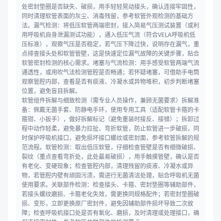
处密封垫圈是否缺失、破损，用手轻轻晃动接头，确认连接牢固性，
同时清理软管表面的灰尘、消毒残留，参考软管外观检测的基础方
法。漏气检测：将低压软管两端密封，接入简易气压测试装置（或利
用呼吸机自身泄漏测试功能），通入低压气流（符合VELA呼吸机低
压标准），观察气压是否稳定，若气压下降过快，说明存在漏气，重
点排查接头处和软管管壁，这是快速定位漏气故障的关键步骤，贴合
软管密封检测的核心需求。堵塞与气流检测：用手感受软管两端气流
通透性，或用吹气法检测管腔是否畅通；若怀疑堵塞，可借助手电筒
观察管腔内部，查看是否有痰液、冷凝水或异物堆积，初步判断堵塞
位置，避免盲目拆解。
软管组件拆解与细致检测（需专业人员操作，兼顾无菌要求）拆解准
备：佩戴无菌手套、防静电手环，使用专用工具（适配软管卡箍的卡
箍钳、小扳手），做好拆解标记（避免重装时接反、接错）；拆卸过
程中动作轻柔，避免暴力拉扯、弯折软管，防止软管进一步破损，同
时保护呼吸机接口，避免损坏接口螺纹或密封面，参考软管拆解的规
范流程。软管检测：取出低压软管，仔细检查管壁是否有细微破损、
裂纹（重点查看弯折处，此处最易破损），用手触摸管壁，确认是否
有老化、变硬现象；检查管腔内部，清理残留的痰液、冷凝水或异
物，若管腔内壁有顽固污渍，需进行无菌清洁处理，贴合呼吸机无菌
使用要求。关联部件检测：检查接头、卡箍、密封垫圈等辅助部件，
若接头螺纹磨损、卡箍老化失效，需更换同规格配件；若密封垫圈破
损、变形，立即更换原厂密封件，避免因辅助部件损坏导致二次故
障；检查呼吸机接口处是否有氧化、磨损，及时清理或处理接口，确