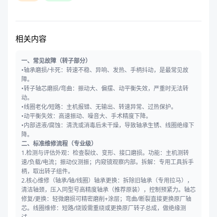
相关内容
一、常见故障（转子部分）
•轴承磨损/卡死：转速不稳、异响、发热、手柄抖动，是最常见故
障。
•转子轴芯磨损/弯曲：振动大、偏摆、动平衡失效，严重时无法转
动。
•线圈老化/短路：主机报错、无输出、转速异常、过热保护。
•动平衡失效：高速振动、噪音大、手术精度下降。
•内部进液/腐蚀：清洗或消毒后未干燥，导致轴承生锈、线圈绝缘下
降。
二、标准维修流程（专业级）
1.检测与评估外观：检查裂纹、变形、接口磨损。功能：主机测转
速/负载/电流；振动仪测振；内窥镜观察内部。拆解：专用工具拆手
柄，取出转子组件。
2.核心维修（轴承/轴/线圈）轴承更换：拆除旧轴承（专用拉马），
清洁轴颈，压入同型号高精度轴承（推荐原装），控制预紧力。轴芯
修复/更换：轻微磨损可精密磨削+涂层；弯曲/断裂直接更换原厂轴
芯。线圈维修：短路/烧毁需重绕或更换原厂转子总成，做绝缘测