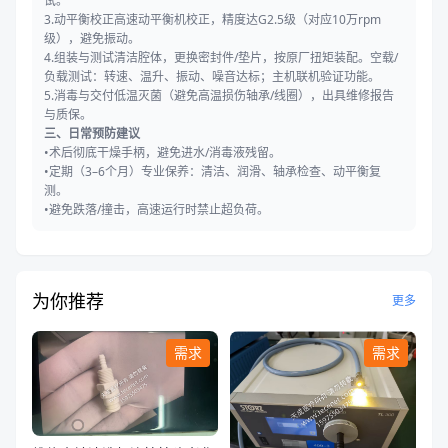
试。
3.动平衡校正高速动平衡机校正，精度达G2.5级（对应10万rpm
级），避免振动。
4.组装与测试清洁腔体，更换密封件/垫片，按原厂扭矩装配。空载/
负载测试：转速、温升、振动、噪音达标；主机联机验证功能。
5.消毒与交付低温灭菌（避免高温损伤轴承/线圈），出具维修报告
与质保。
三、日常预防建议
•术后彻底干燥手柄，避免进水/消毒液残留。
•定期（3–6个月）专业保养：清洁、润滑、轴承检查、动平衡复
测。
•避免跌落/撞击，高速运行时禁止超负荷。
为你推荐
更多
需求
需求