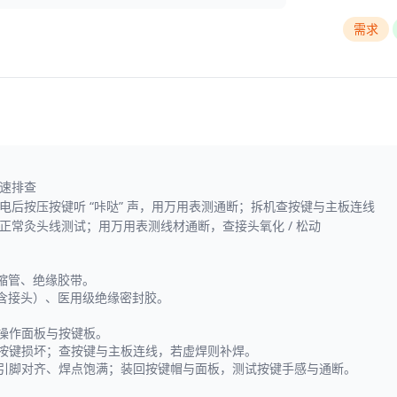
需求
速排查
电后按压按键听 “咔哒” 声，用万用表测通断；拆机查按键与主板连线
正常灸头线测试；用万用表测线材通断，查接头氧化 / 松动
热缩管、绝缘胶带。
（含接头）、医用级绝缘密封胶。
到操作面板与按键板。
定按键损坏；查按键与主板连线，若虚焊则补焊。
保引脚对齐、焊点饱满；装回按键帽与面板，测试按键手感与通断。