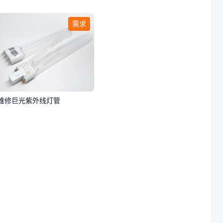
需求
维修巨光紫外线灯管