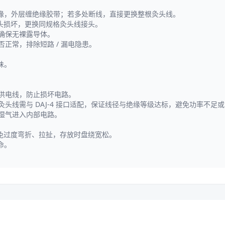
缘，外层缠绝缘胶带；若多处断线，直接更换整根灸头线。
接头损坏，更换同规格灸头线接头。
后确保无裸露导体。
正常，排除短路 / 漏电隐患。
味。
供电线，防止损坏电路。
；灸头线需与 DAJ-4 接口适配，保证线径与绝缘等级达标，避免功率不足
湿气进入内部电路。
避免过度弯折、拉扯，存放时盘绕宽松。
命。