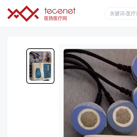
医扬医疗网