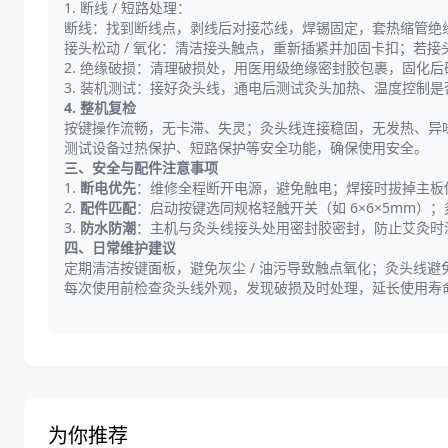
1. 断线 / 短路处理：
断线：找到断线点，剥线后对接芯线，焊锡固定，套热缩管绝
接头松动 / 氧化：清洁接头触点，重新插紧并加固卡扣；若
2. 绝缘破损：清理破损处，用医用级绝缘密封胶包裹，固化
3. 装机测试：接好灸头线，通电后测试灸头加热、温度控制是否
4. 整机复检
按键操作流畅，无卡滞、失灵；灸头线连接稳固，无发热、异
测试设备过热保护、短路保护等安全功能，确保使用安全。
三、安全与配件注意事项
1.
断电优先
：维修全程断开电源，避免触电；焊接时拔掉主板
2.
配件匹配
：启动按键选同规格轻触开关（如 6×6×5mm）
3.
防水防潮
：主机与灸头线接头处用密封胶密封，防止艾灸时
四、日常维护建议
定期清洁按键面板，避免灰尘 / 油污导致触点氧化；灸头线
每次使用前检查灸头线外观，发现破损及时处理，延长使用寿
为你推荐