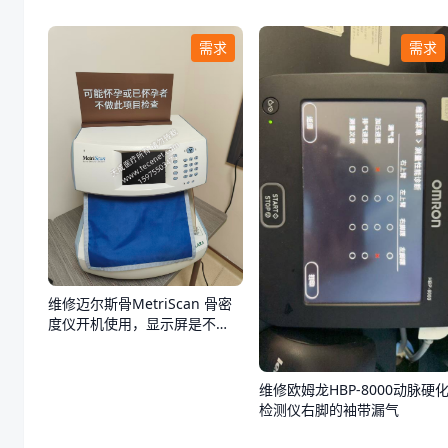
需求
需求
维修迈尔斯骨MetriScan 骨密
度仪开机使用，显示屏是不
亮，不通电
维修欧姆龙HBP-8000动脉硬
检测仪右脚的袖带漏气