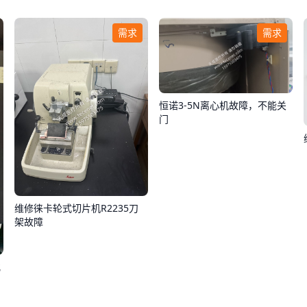
需求
需求
恒诺3-5N离心机故障，不能关
门
维修徕卡轮式切片机R2235刀
架故障
化