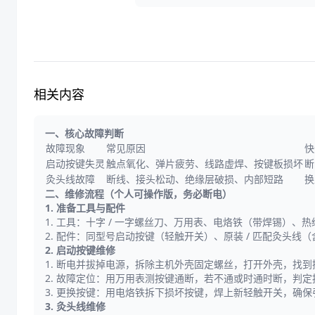
相关内容
一、核心故障判断
故障现象
常见原因
快
启动按键失灵
触点氧化、弹片疲劳、线路虚焊、按键板损坏
断
灸头线故障
断线、接头松动、绝缘层破损、内部短路
换
二、维修流程（个人可操作版，务必断电）
1. 准备工具与配件
1. 工具：十字 / 一字螺丝刀、万用表、电烙铁（带焊锡）、
2. 配件：同型号启动按键（轻触开关）、原装 / 匹配灸头线
2. 启动按键维修
1. 断电并拔掉电源，拆除主机外壳固定螺丝，打开外壳，找
2. 故障定位：用万用表测按键通断，若不通或时通时断，判
3. 更换按键：用电烙铁拆下损坏按键，焊上新轻触开关，确
3. 灸头线维修