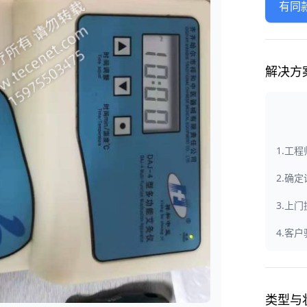
有同
解决方
1.工
2.确
3.上
4.客
类型与