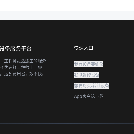
快速入口
上设备服务平台
，工程师灵活派工的服务
我有设备要维修
择优选择工程师上门服
。达到费用省，效率快，
我能够修设备
想要购买/转让设备
App客户端下载